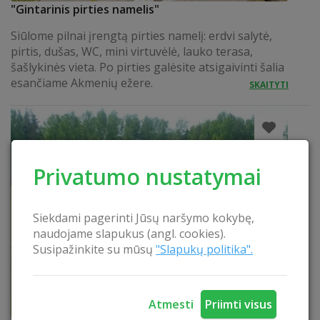
"Gintarinis pirties namelis"
Siūlome pilnai įrengtą pirties namelį: erdvi salytė,
pirtis, dušas, WC, mini virtuvėlė, lauko terasa,
šašlykinės vieta. Po pirties galėsite atsigaivinti šalia
esančiame Akmenių ežere.
SKAITYTI
Privatumo nustatymai
Siekdami pagerinti Jūsų naršymo kokybę,
naudojame slapukus (angl. cookies).
Susipažinkite su mūsų
"Slapukų politika".
Atmesti
Priimti visus