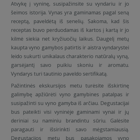
Atvykę į vyninę, susipažinsite su vyndariu ir jo
šeimos istorija. Vynas yra gaminamas pagal seną
receptą, paveldėtą iš senelių. Sakoma, kad šis
receptas buvo perduodamas iš kartos į kartą ir jo
kilmė siekia net kryžiuočių laikus. Daugelį metų
kaupta vyno gamybos patirtis ir aistra vyndarystei
leido sukurti unikalaus charakterio natūralų vyną,
garsėjantį savo puikiu skoniu ir aromatu.
Vyndarys turi tautinio paveldo sertifikatą.
Pažintinės ekskursijos metu turėsite išskirtinę
galimybę apžiūrėti vyno gamybines patalpas ir
susipažinti su vyno gamyba iš arčiau. Degustacijai
bus pateikti visi vyninėje gaminami vynai ir jų
deriniai su naminiu brandintu sūriu. Galėsite
paragauti ir išsirinkti savo mėgstamiausią.
Degustacijos metu bus pasakojamos vyno