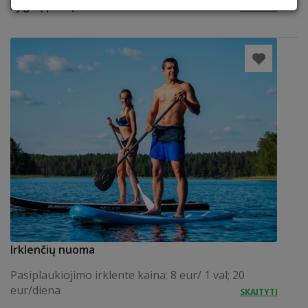
Žygis į pelkę
SKAITYTI
Irklenčių nuoma
Pasiplaukiojimo irklente kaina: 8 eur/ 1 val; 20
eur/diena
SKAITYTI