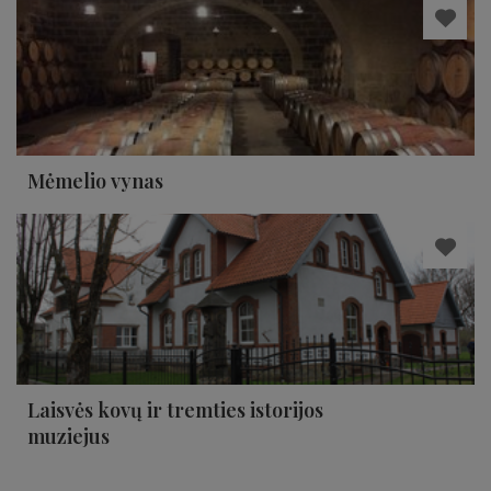
Mėmelio vynas
Laisvės kovų ir tremties istorijos
muziejus