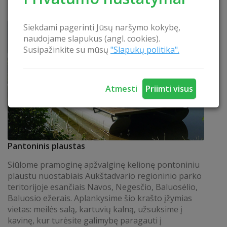
Siekdami pagerinti Jūsų naršymo kokybę,
naudojame slapukus (angl. cookies).
Susipažinkite su mūsų
"Slapukų politika".
Atmesti
Priimti visus
Pantoninis plaustas
Siūlome pramoginę apžvalginę kelionę pontoniniu
plaustu nuostabiais Aukštadvario regioninio parko
teritorijoje esančiais Navos, Negesčio, Baluosėlio,
Baluosio ežerais. Aplankysime šio krašto įžymias
vietas: meilės salą, kartuvių kalną, užsuksime į
kavinę, kur turėsite galimybę paragauti į