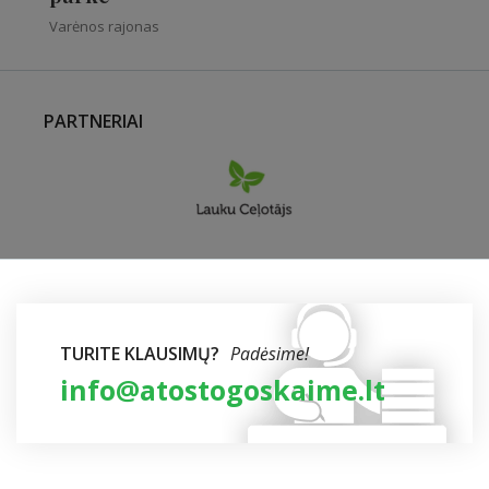
Varėnos rajonas
PARTNERIAI
TURITE KLAUSIMŲ?
Padėsime!
info@atostogoskaime.lt