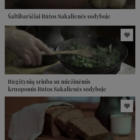
Šaltibarščiai Rūtos Sakalienės sodyboje
Rūgštynių sriuba su miežinėmis
kruopomis Rūtos Sakalienės sodyboje