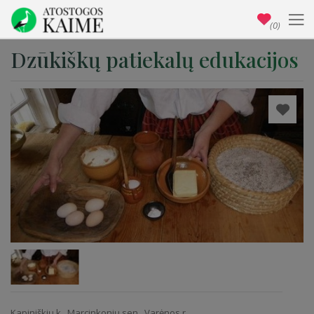
(0)
Dzūkiškų patiekalų edukacijos
Kapiniškių k., Marcinkonių sen., Varėnos r.