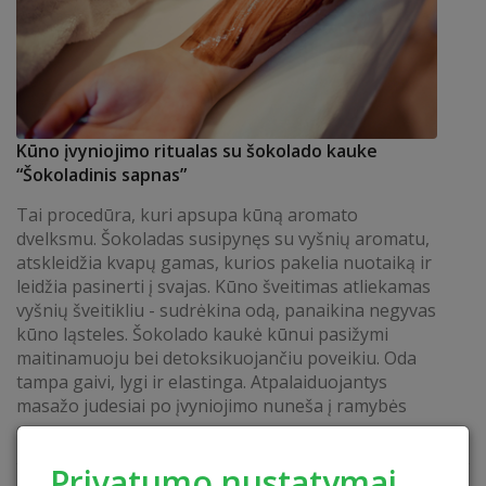
Kūno įvyniojimo ritualas su šokolado kauke
“Šokoladinis sapnas”
Tai procedūra, kuri apsupa kūną aromato
dvelksmu. Šokoladas susipynęs su vyšnių aromatu,
atskleidžia kvapų gamas, kurios pakelia nuotaiką ir
leidžia pasinerti į svajas. Kūno šveitimas atliekamas
vyšnių šveitikliu - sudrėkina odą, panaikina negyvas
kūno ląsteles. Šokolado kaukė kūnui pasižymi
maitinamuoju bei detoksikuojančiu poveikiu. Oda
tampa gaivi, lygi ir elastinga. Atpalaiduojantys
masažo judesiai po įvyniojimo nuneša į ramybės
oazę....
SKAITYTI
Privatumo nustatymai