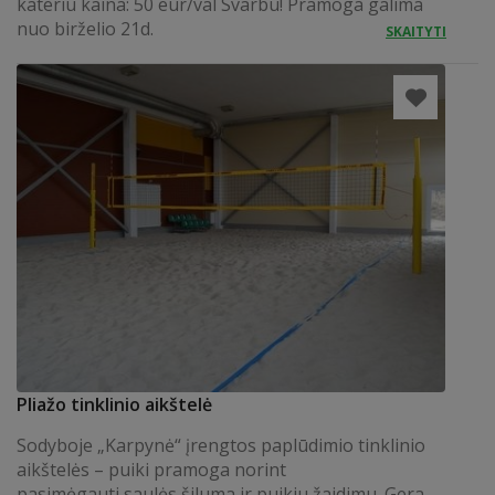
kateriu kaina: 50 eur/val Svarbu! Pramoga galima
nuo birželio 21d.
SKAITYTI
Pliažo tinklinio aikštelė
Sodyboje „Karpynė“ įrengtos paplūdimio tinklinio
aikštelės – puiki pramoga norint
pasimėgauti saulės šiluma ir puikiu žaidimu. Gera