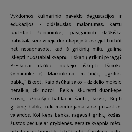
Vykdomos kulinarinio paveldo degustacijos ir
edukacijos - didžiausias malonumas, kartu
padedant šeimininkei, pasigaminti dzūkišką
patiekalą senovinėje duonkepėje krosnyje! Turbūt
net nesapnavote, kad iš grikinių miltų galima
iškepti nuostabiai kvapnų ir skanų grikinį pyragą?
Pieskiniai dzūkai mokėjo iškepti. Išmoko
šeimininkė iš Marcinkonių močiučių „grikinį
babkų“ iškepti. Kaip dzūkai sako – dzidelio mokslo
neraikia, cik noro! Reikia iškūrenti duonkepę
krosnį, užmaišyti babką ir šauti į krosnį. Kepti
grikinę babką rekomenduojama apie pusantros
valandos. Kol keps babka, ragausit grikių košės,
šustos pečiuje ar grybienės, gersite kvapnią mėtų
arbatą ir sužinosit kol dzūkai tik iš grikinių miltų