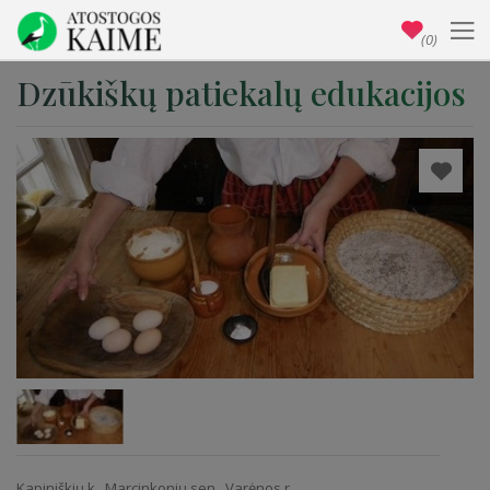
(0)
Dzūkiškų patiekalų edukacijos
Kapiniškių k., Marcinkonių sen., Varėnos r.