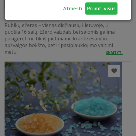
Atmesti
Priimti visus
Valtis
Rubikų ežeras – vienas didžiausių Lietuvoje, jį
puošia 16 salų. Ežero vaizdais bei salomis galima
pasigėrėti ne tik iš pietiniame krante esančio
apžvalgos bokšto, bet ir pasiplaukiojimo valtimi
metu.
SKAITYTI