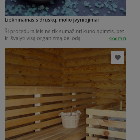
Liekninamasis druskų, molio įvyniojimai
Ši procedūra leis ne tik sumažinti kūno apimtis, bet
ir išvalyti visą organizmą bei odą.
SKAITYTI