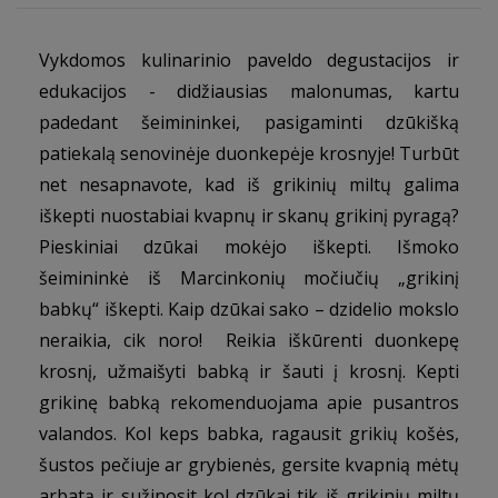
Vykdomos kulinarinio paveldo degustacijos ir
edukacijos - didžiausias malonumas, kartu
padedant šeimininkei, pasigaminti dzūkišką
patiekalą senovinėje duonkepėje krosnyje! Turbūt
net nesapnavote, kad iš grikinių miltų galima
iškepti nuostabiai kvapnų ir skanų grikinį pyragą?
Pieskiniai dzūkai mokėjo iškepti. Išmoko
šeimininkė iš Marcinkonių močiučių „grikinį
babkų“ iškepti. Kaip dzūkai sako – dzidelio mokslo
neraikia, cik noro! Reikia iškūrenti duonkepę
krosnį, užmaišyti babką ir šauti į krosnį. Kepti
grikinę babką rekomenduojama apie pusantros
valandos. Kol keps babka, ragausit grikių košės,
šustos pečiuje ar grybienės, gersite kvapnią mėtų
arbatą ir sužinosit kol dzūkai tik iš grikinių miltų