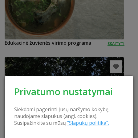
Edukacinė žuvienės virimo programa
SKAITYTI
Privatumo nustatymai
Siekdami pagerinti Jūsų naršymo kokybę,
naudojame slapukus (angl. cookies).
Susipažinkite su mūsų
"Slapukų politika".