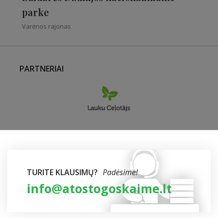
parke
Varėnos rajonas
PARTNERIAI
TURITE KLAUSIMŲ?
Padėsime!
info@atostogoskaime.lt