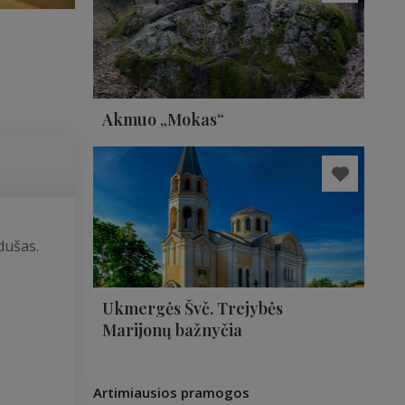
Akmuo „Mokas“
dušas.
Ukmergės Švč. Trejybės
Marijonų bažnyčia
Artimiausios pramogos