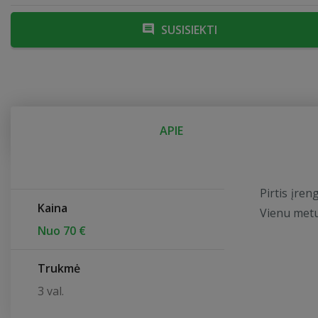
SUSISIEKTI
APIE
Pirtis įren
Kaina
Vienu metu
Nuo 70 €
Trukmė
3 val.