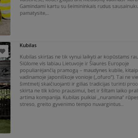
Gamindami kartu su šeimininkais rudus sausainuku
pamatysite,...
Kubilas
Kubilas skirtas ne tik vynui laikyti ar kopūstams rau
Siūlome vis labiau Lietuvoje ir Šiaurės Europoje
populiarėjančią pramogą – maudynes kubile, kitaip
vadinamoje japoniškoje vonioje („ofuro“). Tai ne vi
šimtmetį skaičiuojanti ir gilias tradicijas turinti pro
skirta ne tik kūno prausimui, bet ir šiltam laiko pra
artima kompanija. Kubilas puikiai ,,nuramina” rūpes
streso, greito gyvenimo tempo nuvargintus...