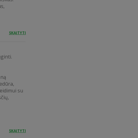
s,
SKAITYTI
ginti.
eną
cedūra,
leidimui su
čių,
SKAITYTI