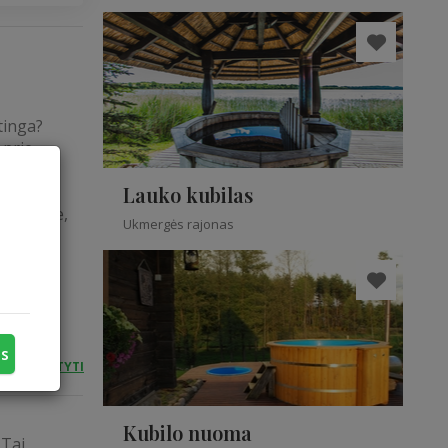
tinga?
 prie
klu.
Lauko kubilas
yname ore,
Ukmergės rajonas
jūsų
us
SKAITYTI
Kubilo nuoma
 Tai