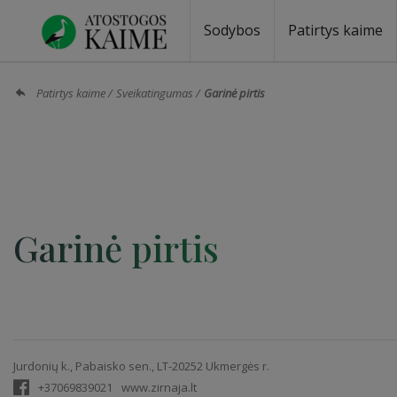
Sodybos
Patirtys kaime
Sodybos prie ežero
Sodybos vestuvėms
Sodybos poilsiui
Vilos, rezidencijos
Sodybos renginiams
Kempingai
Stovyklavietės
Pirties nuom
Baidarių nu
Patirtys kaime
Sveikatingumas
Garinė pirtis
Garinė pirtis
Jurdonių k., Pabaisko sen., LT-20252 Ukmergės r.
+37069839021
www.zirnaja.lt