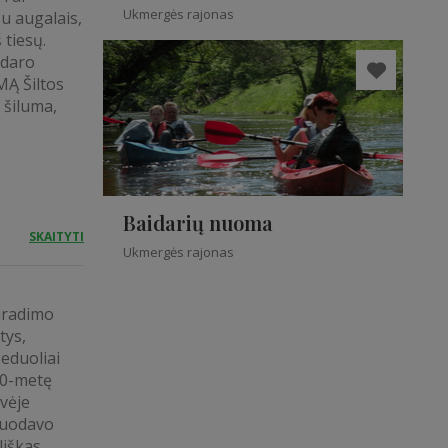
Ukmergės rajonas
su augalais,
 tiesų.
 daro
MĄ Šiltos
 šiluma,
Baidarių nuoma
SKAITYTI
Ukmergės rajonas
iradimo
tys,
eduoliai
00-metę
vėje
rduodavo
iškas.