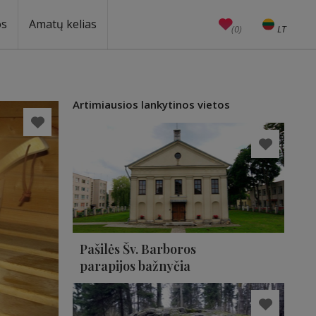
os
Amatų kelias
(0)
LT
EN
Amatai
Edukacijos
Unesco
Artimiausios lankytinos vietos
Pašilės Šv. Barboros
parapijos bažnyčia