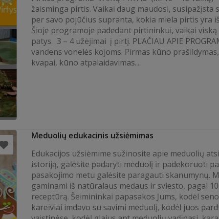
žaisminga pirtis. Vaikai daug maudosi, susipažįsta 
per savo pojūčius supranta, kokia miela pirtis yra iš
Šioje programoje padedant pirtininkui, vaikai viską
patys. 3 – 4 užėjimai į pirtį. PLAČIAU APIE PROGRA
vandens vonelės kojoms. Pirmas kūno prašildymas,
kvapai, kūno atpalaidavimas....
Meduolių edukacinis užsiėmimas
Edukacijos užsiėmime sužinosite apie meduolių ats
istoriją, galėsite padaryti meduolį ir padekoruoti pa
pasakojimo metu galėsite paragauti skanumynų. M
gaminami iš natūralaus medaus ir sviesto, pagal 1
receptūrą. Šeimininkai papasakos Jums, kodėl seno
kareiviai imdavo su savimi meduolį, kodėl juos pa
vaistinėse, kodėl glajus ant meduolių vadinasi karal