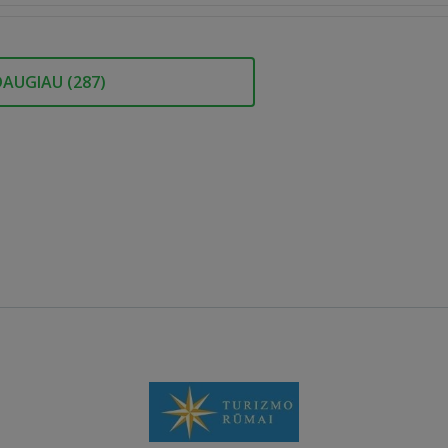
DAUGIAU (
287
)