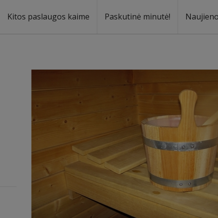
Kitos paslaugos kaime
Paskutinė minutė!
Naujien
a
oma