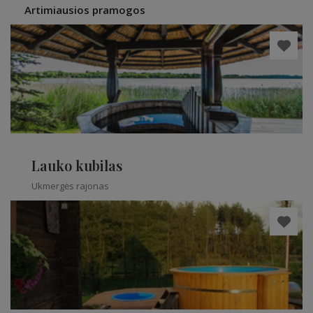
Artimiausios pramogos
Lauko kubilas
Ukmergės rajonas