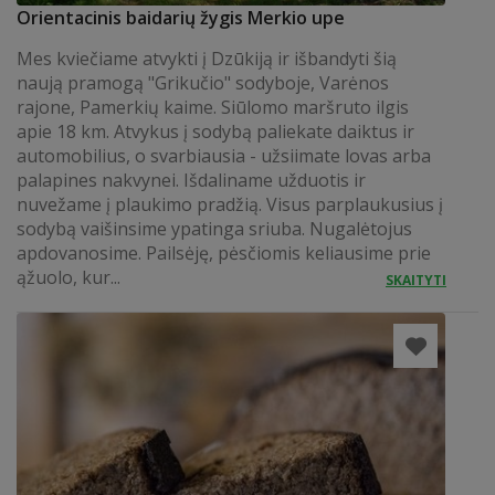
Orientacinis baidarių žygis Merkio upe
Mes kviečiame atvykti į Dzūkiją ir išbandyti šią
naują pramogą "Grikučio" sodyboje, Varėnos
rajone, Pamerkių kaime. Siūlomo maršruto ilgis
apie 18 km. Atvykus į sodybą paliekate daiktus ir
automobilius, o svarbiausia - užsiimate lovas arba
palapines nakvynei. Išdaliname užduotis ir
nuvežame į plaukimo pradžią. Visus parplaukusius į
sodybą vaišinsime ypatinga sriuba. Nugalėtojus
apdovanosime. Pailsėję, pėsčiomis keliausime prie
ąžuolo, kur...
SKAITYTI