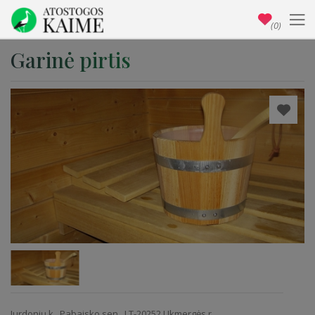
(0)
Garinė pirtis
Jurdonių k., Pabaisko sen., LT-20252 Ukmergės r.