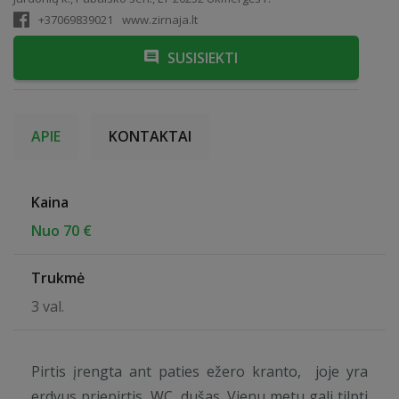
+37069839021
www.zirnaja.lt
SUSISIEKTI
APIE
KONTAKTAI
Kaina
Nuo 70 €
Trukmė
3 val.
Pirtis įrengta ant paties ežero kranto, joje yra
erdvus priepirtis, WC, dušas. Vienu metu gali tilpti