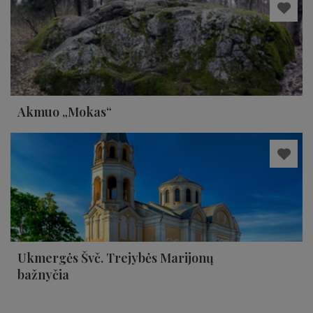
Akmuo „Mokas“
Ukmergės Švč. Trejybės Marijonų
bažnyčia