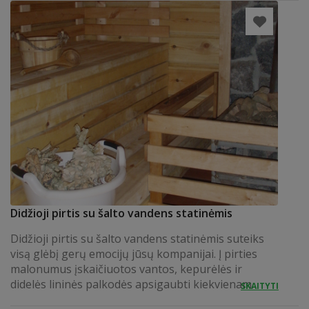
Didžioji pirtis su šalto vandens statinėmis
Didžioji pirtis su šalto vandens statinėmis suteiks
visą glėbį gerų emocijų jūsų kompanijai. Į pirties
malonumus įskaičiuotos vantos, kepurėlės ir
didelės lininės palkodės apsigaubti kiekvienam.
SKAITYTI