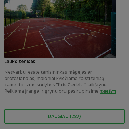
Lauko tenisas
Nesvarbu, esate tenisininkas mėgėjas ar
profesionalas, maloniai kviečiame žaisti tenisą
kaimo turizmo sodybos “Prie Žiedelio” aikštyne.
Reikiama įranga ir grynu oru pasirūpinsime mes!!!
SKAITYTI
DAUGIAU (
287
)