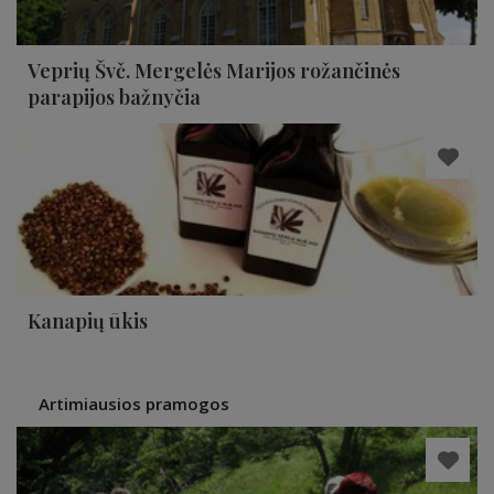
Veprių Švč. Mergelės Marijos rožančinės
parapijos bažnyčia
Kanapių ūkis
Artimiausios pramogos