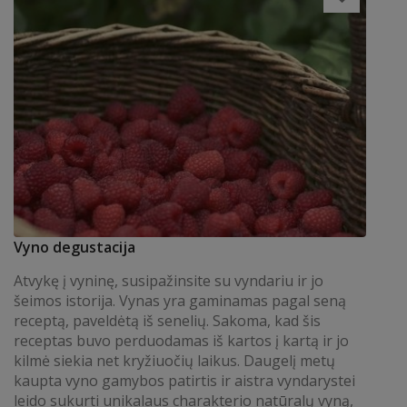
Vyno degustacija
Atvykę į vyninę, susipažinsite su vyndariu ir jo
šeimos istorija. Vynas yra gaminamas pagal seną
receptą, paveldėtą iš senelių. Sakoma, kad šis
receptas buvo perduodamas iš kartos į kartą ir jo
kilmė siekia net kryžiuočių laikus. Daugelį metų
kaupta vyno gamybos patirtis ir aistra vyndarystei
leido sukurti unikalaus charakterio natūralų vyną,