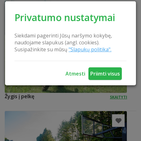
Privatumo nustatymai
Siekdami pagerinti Jūsų naršymo kokybę,
naudojame slapukus (angl. cookies).
Susipažinkite su mūsų
"Slapukų politika".
Atmesti
Priimti visus
Žygis į pelkę
SKAITYTI