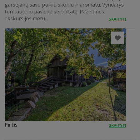
garsėjantį savo puikiu skoniu ir aromatu. Vyndarys
turi tautinio paveldo sertifikatą. Pažintinės
ekskursijos metu...
SKAITYTI
Pirtis
SKAITYTI