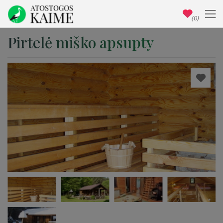
(0)
Pirtelė miško apsupty