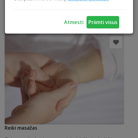
ūkyje, esančiame tame pačiame kaime . Tai puiki
galimybė susipažinti ne tik su mūsų sodyba, bet ir
su vietos žmonėmis bei jų kasdieniu gyvenimu. Čia
Atmesti
Priimti visus
galima iš arti pamatyti ir susipažinti...
SKAITYTI
Reiki masažas