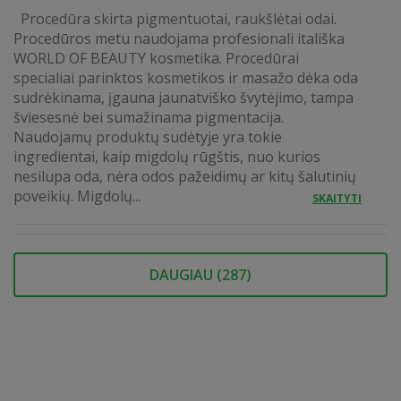
Procedūra skirta pigmentuotai, raukšlėtai odai.
Procedūros metu naudojama profesionali itališka
WORLD OF BEAUTY kosmetika. Procedūrai
specialiai parinktos kosmetikos ir masažo dėka oda
sudrėkinama, įgauna jaunatviško švytėjimo, tampa
šviesesnė bei sumažinama pigmentacija.
Naudojamų produktų sudėtyje yra tokie
ingredientai, kaip migdolų rūgštis, nuo kurios
nesilupa oda, nėra odos pažeidimų ar kitų šalutinių
poveikių. Migdolų...
SKAITYTI
DAUGIAU (
287
)