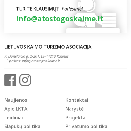
TURITE KLAUSIMŲ?
Padėsime!
info@atostogoskaime.lt
LIETUVOS KAIMO TURIZMO ASOCIACIJA
K. Donelaičio g. 2-201, LT-44213 Kaunas
El. paštas:
info@atostogoskaime.lt
Naujienos
Kontaktai
Apie LKTA
Narystė
Leidiniai
Projektai
Slapukų politika
Privatumo politika