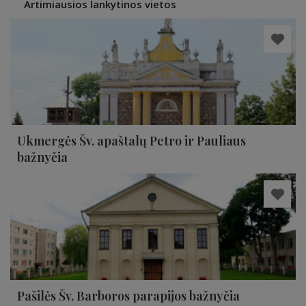
Artimiausios lankytinos vietos
Ukmergės Šv. apaštalų Petro ir Pauliaus
bažnyčia
Pašilės Šv. Barboros parapijos bažnyčia