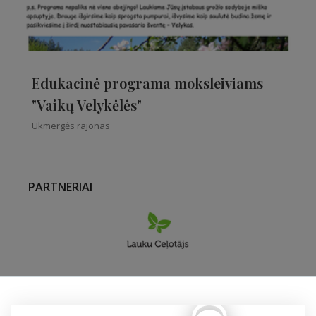
Edukacinė programa moksleiviams
"Vaikų Velykėlės"
Ukmergės rajonas
PARTNERIAI