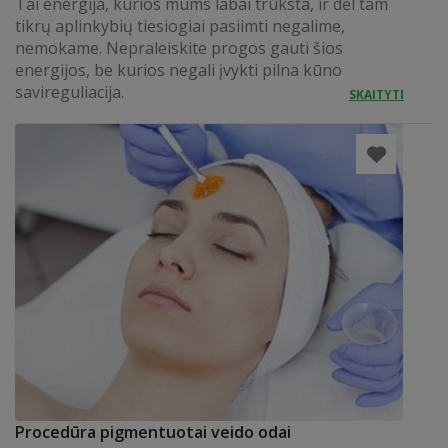
Tai energija, kurios mums labai trūksta, ir dėl tam
tikrų aplinkybių tiesiogiai pasiimti negalime,
nemokame. Nepraleiskite progos gauti šios
energijos, be kurios negali įvykti pilna kūno
savireguliacija.
SKAITYTI
Procedūra pigmentuotai veido odai