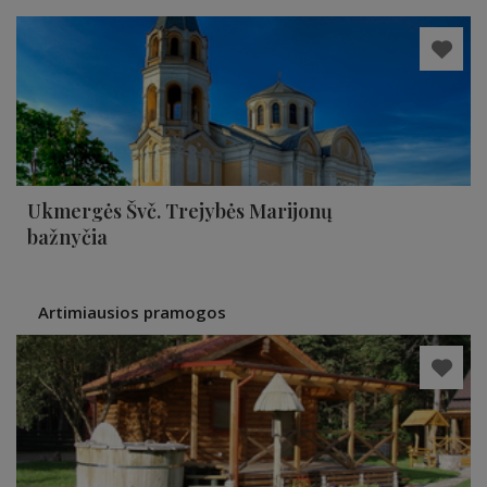
Ukmergės Švč. Trejybės Marijonų
bažnyčia
Artimiausios pramogos