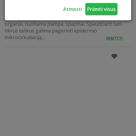
spaudimo būdu atkuriama pusiausvyra, šalinami
Atmesti
Priimti visus
sveikatos sutrikimai. Masažuojant tam tikrus
taškus optimaliai atpalaiduojami visi vidaus
organai, nuimama įtampa, spazmai. Spaudžiant tam
tikrus taškus galima pagerinti epidermio
mikrocirkuliaciją,...
SKAITYTI