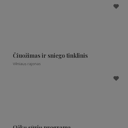
Čiuožimas ir sniego tinklinis
Vilniaus rajonas
Ožkų sūrių programa