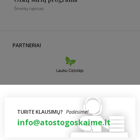
Širvintų rajonas
PARTNERIAI
TURITE KLAUSIMŲ?
Padėsime!
info@atostogoskaime.lt