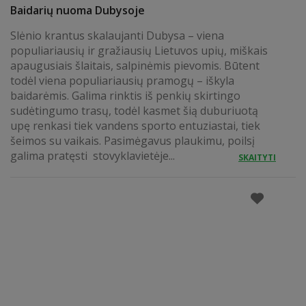
Baidarių nuoma Dubysoje
Slėnio krantus skalaujanti Dubysa – viena
populiariausių ir gražiausių Lietuvos upių, miškais
apaugusiais šlaitais, salpinėmis pievomis. Būtent
todėl viena populiariausių pramogų – iškyla
baidarėmis. Galima rinktis iš penkių skirtingo
sudėtingumo trasų, todėl kasmet šią duburiuotą
upę renkasi tiek vandens sporto entuziastai, tiek
šeimos su vaikais. Pasimėgavus plaukimu, poilsį
galima pratęsti stovyklavietėje...
SKAITYTI