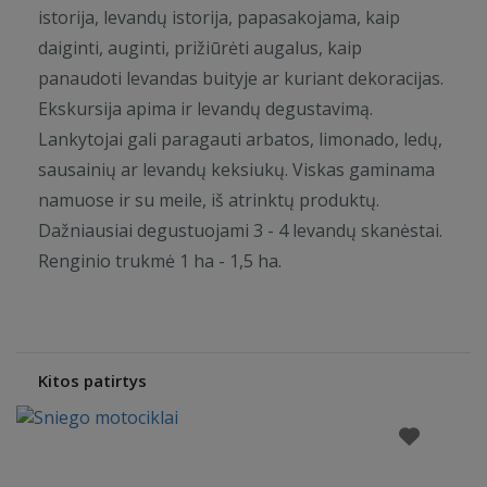
istorija, levandų istorija, papasakojama, kaip
daiginti, auginti, prižiūrėti augalus, kaip
panaudoti levandas buityje ar kuriant dekoracijas.
Ekskursija apima ir levandų degustavimą.
Lankytojai gali paragauti arbatos, limonado, ledų,
sausainių ar levandų keksiukų. Viskas gaminama
namuose ir su meile, iš atrinktų produktų.
Dažniausiai degustuojami 3 - 4 levandų skanėstai.
Renginio trukmė 1 ha - 1,5 ha.
Kitos patirtys