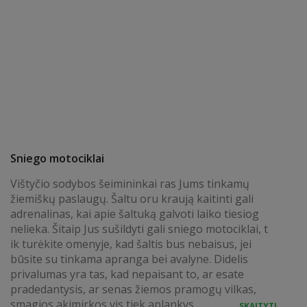
Sniego motociklai
Vištyčio sodybos šeimininkai ras Jums tinkamų
žiemiškų paslaugų. Šaltu oru kraują kaitinti gali
adrenalinas, kai apie šaltuką galvoti laiko tiesiog
nelieka. Šitaip Jus sušildyti gali sniego motociklai, t
ik turėkite omenyje, kad šaltis bus nebaisus, jei
būsite su tinkama apranga bei avalyne. Didelis
privalumas yra tas, kad nepaisant to, ar esate
pradedantysis, ar senas žiemos pramogų vilkas,
smagios akimirkos vis tiek aplankys.
SKAITYTI