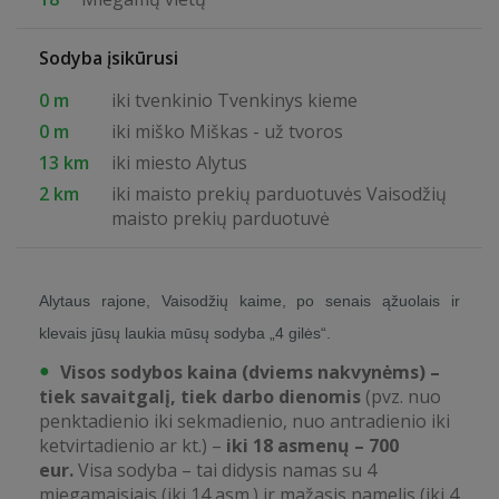
Sodyba įsikūrusi
0 m
iki tvenkinio Tvenkinys kieme
0 m
iki miško Miškas - už tvoros
13 km
iki miesto Alytus
2 km
iki maisto prekių parduotuvės Vaisodžių
maisto prekių parduotuvė
Alytaus rajone, Vaisodžių kaime, po senais ąžuolais ir
klevais jūsų laukia mūsų sodyba „4 gilės“.
Visos sodybos kaina (dviems nakvynėms) –
tiek savaitgalį, tiek darbo dienomis
(pvz. nuo
penktadienio iki sekmadienio, nuo antradienio iki
ketvirtadienio ar kt.) –
iki 18 asmenų – 700
eur.
Visa sodyba – tai didysis namas su 4
miegamaisiais (iki 14 asm.) ir mažasis namelis (iki 4