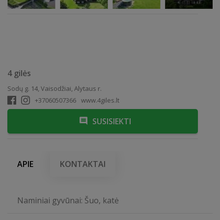
4 gilės
Sodų g. 14, Vaisodžiai, Alytaus r.
+37060507366
www.4giles.lt
SUSISIEKTI
APIE
KONTAKTAI
Naminiai gyvūnai: Šuo, katė