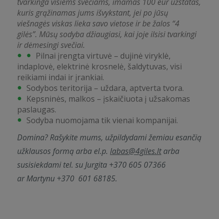
tvarkinga visiems svečiams, imamas 100 eur užstatas,
kuris grąžinamas jums išvykstant, jei po jūsų
viešnagės viskas lieka savo vietose ir be žalos “4
gilės”.
Mūsų sodyba džiaugiasi, kai joje ilsisi tvarkingi
ir dėmesingi svečiai.
Pilnai įrengta virtuvė – dujinė viryklė,
indaplovė, elektrinė krosnelė, šaldytuvas, visi
reikiami indai ir įrankiai.
Sodybos teritorija – uždara, aptverta tvora.
Kepsninės, malkos – įskaičiuota į užsakomas
paslaugas.
Sodyba nuomojama tik vienai kompanijai.
Domina? Rašykite mums, užpildydami žemiau esančią
užklausos formą arba el.p.
labas@4giles.lt
arba
susisiekdami tel. su Jurgita +370 605 07366
ar Martynu +370 601 68185.