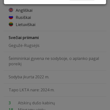
Šeimininkai kalba
Angliškai
Rusiškai
Lietuviškai
Svečiai priimami
Gegužė-Rugsėjis
Šeimininkai gyvena ne sodyboje, o aplanko pagal
poreikį
Sodyba įkurta 2022 m.
Tapo LKTA nare: 2024 m.
3
Atskirų dušo kabinų
18
Miegamų vietų