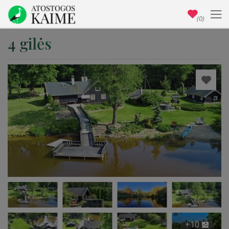
(0)
4 gilės
+10