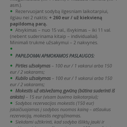
asm.).
Rezervuojant sodybą ilgesniam laikotarpiui,
ilgiau nei 2 naktis:
+ 260 eur / už kiekvieną
papildomą parą.
Atvykimas – nuo 15 val., išvykimas – iki 11 val.
(nebent suderinama kitaip – individualiai).
Minimali trukmė užsakymui – 2 nakvynės.
PAPILDOMAI APMOKAMOS PASLAUGOS:
Pirties užsakymas
– 100 eur / 1 vakarui arba 150
eur / 2 vakarams;
Kubilo užsakymas
– 100 eur / 1 vakarui arba 150
eur / 2 vakarams;
Mokestis už atsivežamą gyvūną (būtina suderinti iš
anksto)
– 15 eur (visam buvimo laikotarpiui);
Sodybos rezervacijos mokestis (150 eur)
įskaičiuojamas į sodybos nuomos kainą – atšaukus
rezervaciją, mokestis negrąžinamas.
Siekdami užtikrinti, kad sodyba išliktų jauki ir