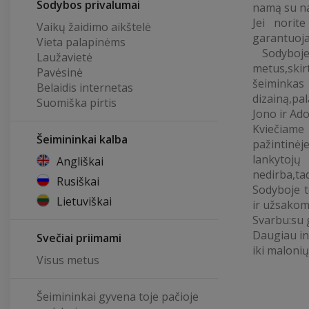
Sodybos privalumai
namą su n
Jei norit
Vaikų žaidimo aikštelė
garantuoj
Vieta palapinėms
Sodyboje 
Laužavietė
metus,ski
Pavėsinė
šeiminka
Belaidis internetas
dizainą,pa
Suomiška pirtis
Jono ir Ado
Kviečiame
Šeimininkai kalba
pažinti
lankytojų
Angliškai
nedirba,ta
Rusiškai
Sodyboje t
Lietuviškai
ir užsakom
Svarbu:su 
Daugiau in
Svečiai priimami
iki malonių
Visus metus
Šeimininkai gyvena toje pačioje