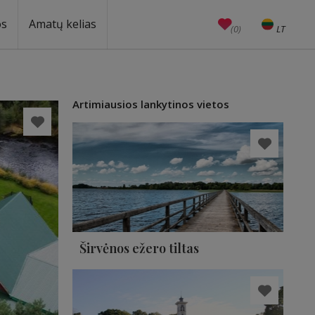
os
Amatų kelias
(0)
LT
EN
Amatai
Edukacijos
Unesco
Artimiausios lankytinos vietos
Širvėnos ežero tiltas