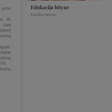
Edukacija bityne
 jums
Kupiškio rajonas
ei 45
a ,kad
ikinį
skirtą
goje-
mame
dieną
5593
kaičių