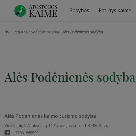
Sodybos
Patirtys kaime
Sodybos prie ežero
Sodybos vestuvėms
Sodybos poilsiui
Vilos, rezidencijos
Sodybos renginiams
Kempingai
Stovyklavietės
Pirties nuom
Baidarių nu
Sodybos
Sodybos poilsiui
Alės Podėnienės sodyba
Alės Podėnienės sodyba
Alės Podėnienės kaimo turizmo sodyba
Vinkšninių k.,Vinkšninių-11 Parovėjos sen., LT-41480 Biržų r.
+37061865593