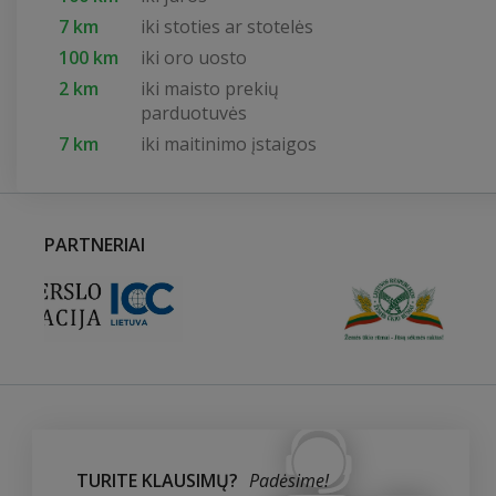
7 km
iki stoties ar stotelės
100 km
iki oro uosto
2 km
iki maisto prekių
parduotuvės
7 km
iki maitinimo įstaigos
PARTNERIAI
TURITE KLAUSIMŲ?
Padėsime!