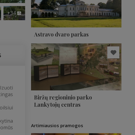
+34
Astravo dvaro parkas
S
Izuoti
tingas
Biržų regioninio parko
Lankytojų centras
ilsiui
ytina
Artimiausios pramogos
įdomūs