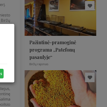
erį.
miesto
 Biržų
nka ir
tu,bei
tojama
Pažintinė-pramoginė
vesni
programa „Patefonų
erdvė
pasaulyje“
amais
saulio
Biržų rajonas
.Esame
istoti
us
iejus,
ntinę
Galima
oilsio