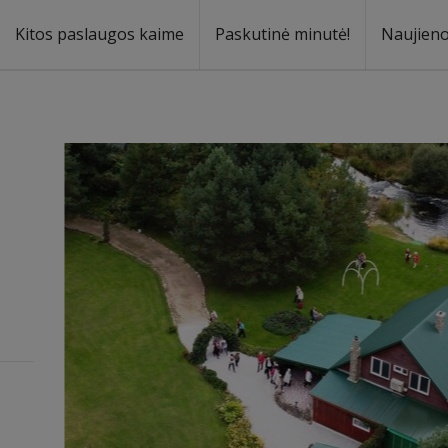
Kitos paslaugos kaime
Paskutinė minutė!
Naujien
a
oma