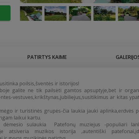
PATIRTYS KAIME
GALERIJO
usitinka poilsis,šventės ir istorijos!
boje galite ne tik pailsėti gamtos apsuptyje,bet ir organ
entes-vestuves,krikštynas,jubiliejus,susitikimus ar kitas ypa
ėgo ir turistinės grupės-čia laukia jauki aplinka,erdvės po
ngam laikui kartu.
dėmesio sulaukia Patefonų muziejus -populiari lank
ioje atsiveria muzikos istorija ,autentiški patefonai,
i ir gyvos muzikinės patirtys.