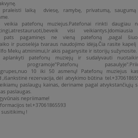
akvynę.
e praleisti laiką dviesę, ramybę, privatumą, saugumą
ame.
veikia patefonų muziejus.Patefonai rinkti daugiau n
rtingi,atrestauruoti,beveik visi veikiantys.Įdomiausi
s pats pagaminęs ne vieną patefoną ,pagal šiuola
laiko ir puoselėja tvaraus naudojimo idėją.Čia rasite kapelį 
lfo Mekų atminimui,Ir akis paganysite ir istorijų sužynosite.
 aplankyti patefonų muziejų ir sudalyvauti nuotaikin
nėje programoje"Patefonų pasaulyje".Prii
 grupes,nuo 10 iki 50 asmenų! Patefonų muziejus kas
d ,išankstinė rezervacija, dėl atvykimo būtina tel.+3706186
eikiamų paslaugų kainas, deriname pagal atvykstančiųjų s
as paslaugas.
gyvūnais nepriimame!
formacijos tel.+37061865593
 susitikimų !