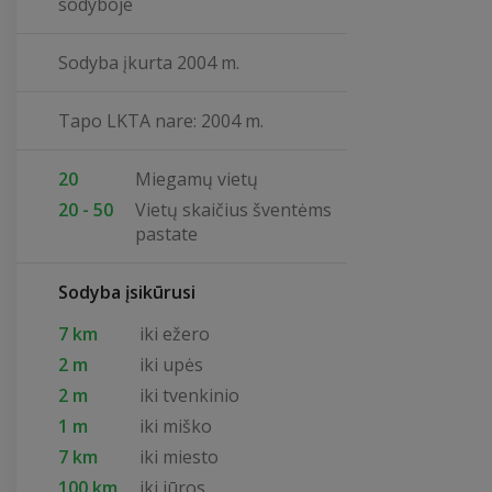
sodyboje
Sodyba įkurta 2004 m.
Tapo LKTA nare: 2004 m.
20
Miegamų vietų
20 - 50
Vietų skaičius šventėms
pastate
Sodyba įsikūrusi
7 km
iki ežero
2 m
iki upės
2 m
iki tvenkinio
1 m
iki miško
7 km
iki miesto
100 km
iki jūros