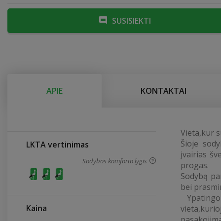
SUSISIEKTI
APIE
KONTAKTAI
Vieta,kur s
Šioje sody
LKTA vertinimas
įvairias šv
Sodybos komforto lygis
progas.
Sodybą pam
bei prasmi
Ypatingo 
Kaina
vieta,kur
pasakojima