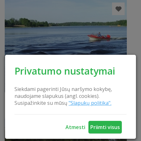
Privatumo nustatymai
Siekdami pagerinti Jūsų naršymo kokybę,
naudojame slapukus (angl. cookies).
Katerių nuoma
Susipažinkite su mūsų
"Slapukų politika".
Kateriukas (iki 4 asmenų)
SKAITYTI
Atmesti
Priimti visus