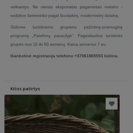
veikiantys. Ne vienas eksponatas pagamintas meistro -
sodybos šeimininko pagal šiuolaikinį, modernistinį dizainą.
Siūlome turistinėms grupėms pažintinę-pramoginę
programą „Patefonų pasaulyje“. Pageidautina turistinės
grupės nuo 15 iki 50 asmenų. Kaina asmeniui 7 eu.
Išankstinė registracija telefonu +37061865593 būtina.
Kitos patirtys