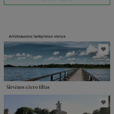
Artimiausios lankytinos vietos
Širvėnos ežero tiltas