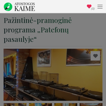
(0)
Pažintinė-pramoginė
programa „Patefonų
pasaulyje“