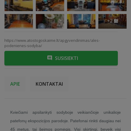
+2
https://www.atostogoskaime.lt/apgyvendinimas/ales-
podenienes-sodyba/
SUSISIEKTI
APIE
KONTAKTAI
Kviečiami apsilankyti sodyboje veikiančioje unikalioje
patefonų ekspozicijos parodoje. Patefonai rinkti daugiau nei
45 metus, tai šeimos pomėgis. Visi skirtingi, beveik visi