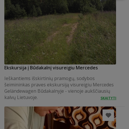
Ekskursija į Būdakalnį visureigiu Mercedes
Ieškantiems išskirtinių pramogų, sodybos
šeimininkas praves ekskursiją visureigiu Mercedes
Geländewagen Būdakalnyje - vienoje aukščiausių
kalvų Lietuvoje.
SKAITYTI