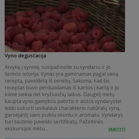
Vyno degustacija
Atvykę į vyninę, susipažinsite su vyndariu ir jo
šeimos istorija. Vynas yra gaminamas pagal seną
receptą, paveldėtą iš senelių. Sakoma, kad šis
receptas buvo perduodamas iš kartos į kartą ir jo
kilmė siekia net kryžiuočių laikus. Daugelį metų
kaupta vyno gamybos patirtis ir aistra vyndarystei
leido sukurti unikalaus charakterio natūralų vyną,
garsėjantį savo puikiu skoniu ir aromatu. Vyndarys
turi tautinio paveldo sertifikatą. Pažintinės
ekskursijos metu...
SKAITYTI