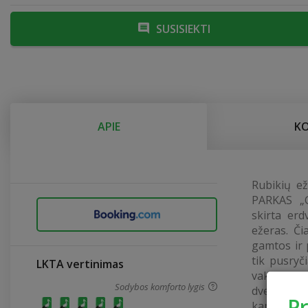
SUSISIEKTI
APIE
K
Rubikių e
PARKAS „G
skirta erd
ežeras. Či
gamtos ir 
tik pusryč
LKTA vertinimas
vakarienė
Sodybos komforto lygis
dvejuose 
P
kambariai 