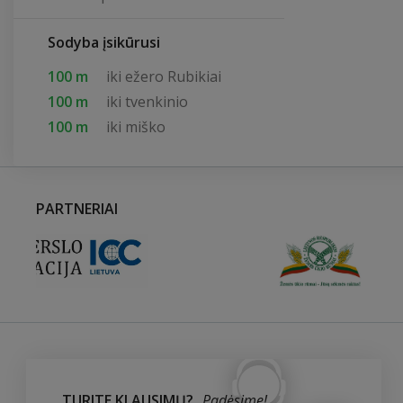
Sodyba įsikūrusi
100 m
iki ežero Rubikiai
100 m
iki tvenkinio
100 m
iki miško
PARTNERIAI
TURITE KLAUSIMŲ?
Padėsime!