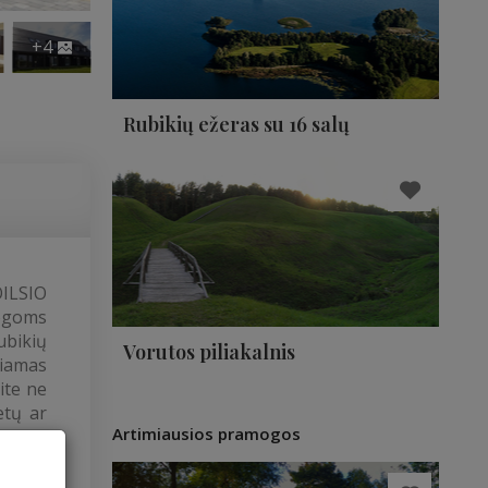
+4
Rubikių ežeras su 16 salų
OILSIO
mogoms
ubikių
Vorutos piliakalnis
riamas
ite ne
etų ar
Artimiausios pramogos
“, kur
rengti
 stalo