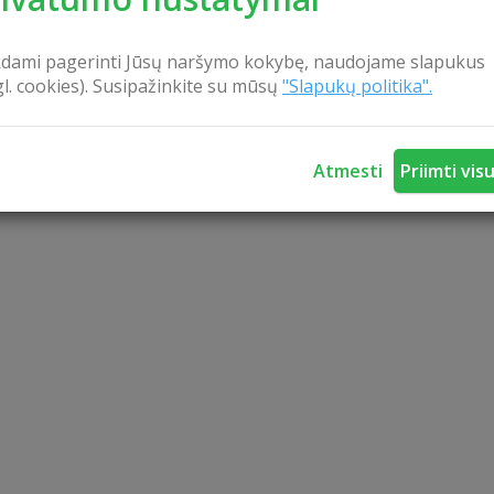
ona, o saulės voniomis ir kraštovaizdžiu galėsite mė
e lauko terasoje. Gamtos ir poilsio parkas „GRADIALI ANYK
kdami pagerinti Jūsų naršymo kokybę, naudojame slapukus
įspūdingame Anykščių krašto kampelyje. Čia nuostabus gamtovaizdis – 
gl. cookies). Susipažinkite su mūsų
"Slapukų politika".
yčiais ir vakarėjant čiulbantys parko paukščiai, stebina atklystantys 
alieka įspūdingas, net 16 salų Rubikių ežeras, džiuginantis žūklės m
isti laiką natūralioje gamtoje laukia grybų ir kitų gamtos gėrybių pilni miška
Atmesti
Priimti vis