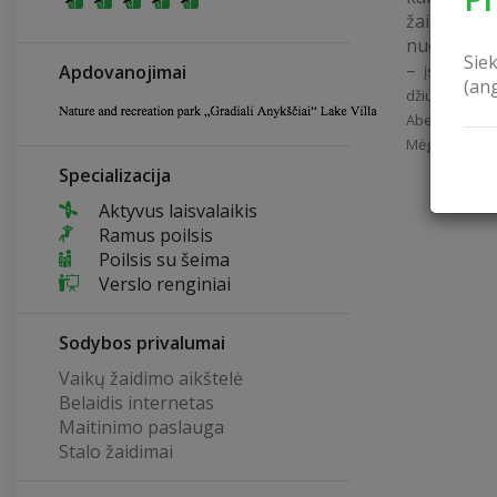
žaidimų z
nuostabioj
Sie
–
Apdovanojimai
įsikūręs 
(an
džiugina par
Abejingų nep
Mėgstančius le
Specializacija
Aktyvus laisvalaikis
Ramus poilsis
Poilsis su šeima
Verslo renginiai
Sodybos privalumai
Vaikų žaidimo aikštelė
Belaidis internetas
Maitinimo paslauga
Stalo žaidimai