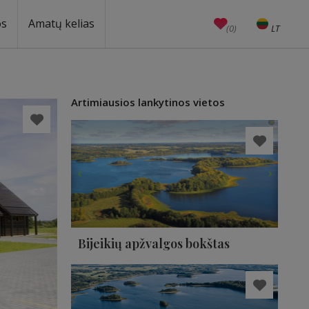
os
Amatų kelias
(0)
LT
EN
Amatai
Edukacijos
Unesco
Artimiausios lankytinos vietos
Bijeikių apžvalgos bokštas