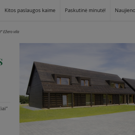
Kitos paslaugos kaime
Paskutinė minutė!
Naujien
a
oma
“ Ežero vila
s
iai“