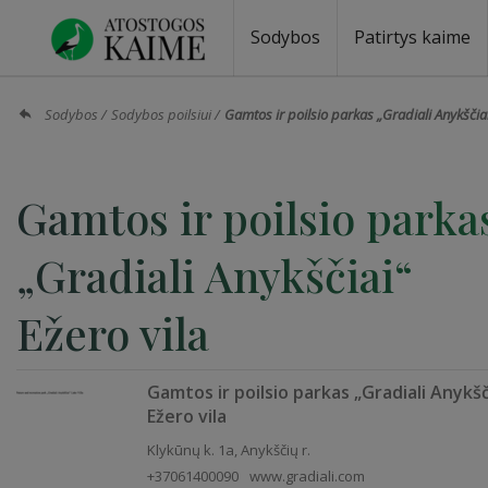
Sodybos
Patirtys kaime
Sodybos prie ežero
Sodybos vestuvėms
Sodybos poilsiui
Vilos, rezidencijos
Sodybos renginiams
Kempingai
Stovyklavietės
Pirties nuom
Baidarių nu
Sodybos
Sodybos poilsiui
Gamtos ir poilsio parkas „Gradiali Anykščiai
Gamtos ir poilsio parka
„Gradiali Anykščiai“
Ežero vila
Gamtos ir poilsio parkas „Gradiali Anykšč
Ežero vila
Klykūnų k. 1a, Anykščių r.
+37061400090
www.gradiali.com