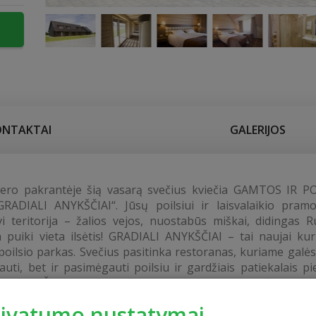
ONTAKTAI
GALERIJOS
žero pakrantėje šią vasarą svečius kviečia GAMTOS IR P
RADIALI ANYKŠČIAI“. Jūsų poilsiui ir laisvalaikio pra
vi teritorija – žalios vejos, nuostabūs miškai, didingas R
a puiki vieta ilsėtis! GRADIALI ANYKŠČIAI – tai naujai ku
poilsio parkas. Svečius pasitinka restoranas, kuriame galės
iauti, bet ir pasimėgauti poilsiu ir gardžiais patiekalais pi
s metu. Šalia Rubikių ežero įrengta moderni „Ežero vila
aukštuose svečių laukia moderniai ir šiuolaikiškai į
rivatumo nustatymai
bei šeimos apartamentai. Čia taip pat yra laisvalaikio ir