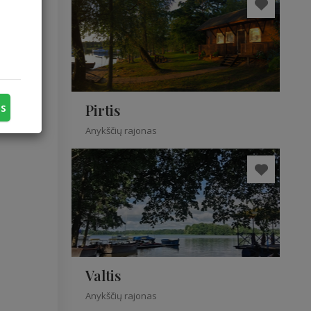
gautis
ŠČIAI“
svečius
žvėrys.
ėgėjus.
i...
us
Pirtis
Anykščių rajonas
Valtis
Anykščių rajonas