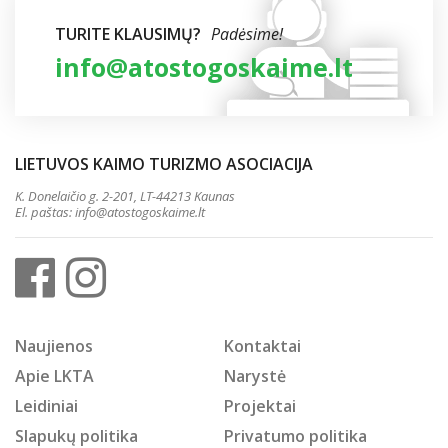
TURITE KLAUSIMŲ?
Padėsime!
info@atostogoskaime.lt
LIETUVOS KAIMO TURIZMO ASOCIACIJA
K. Donelaičio g. 2-201, LT-44213 Kaunas
El. paštas:
info@atostogoskaime.lt
Naujienos
Kontaktai
Apie LKTA
Narystė
Leidiniai
Projektai
Slapukų politika
Privatumo politika