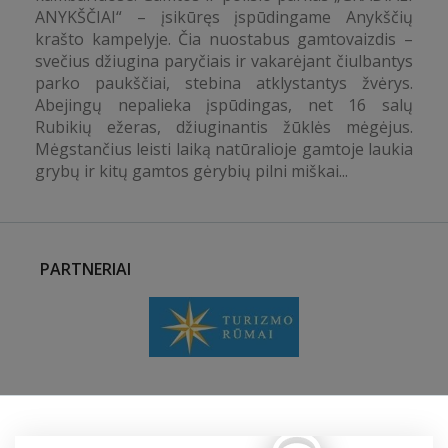
ANYKŠČIAI“ – įsikūręs įspūdingame Anykščių
krašto kampelyje. Čia nuostabus gamtovaizdis –
svečius džiugina paryčiais ir vakarėjant čiulbantys
parko paukščiai, stebina atklystantys žvėrys.
Abejingų nepalieka įspūdingas, net 16 salų
Rubikių ežeras, džiuginantis žūklės mėgėjus.
Mėgstančius leisti laiką natūralioje gamtoje laukia
grybų ir kitų gamtos gėrybių pilni miškai...
PARTNERIAI