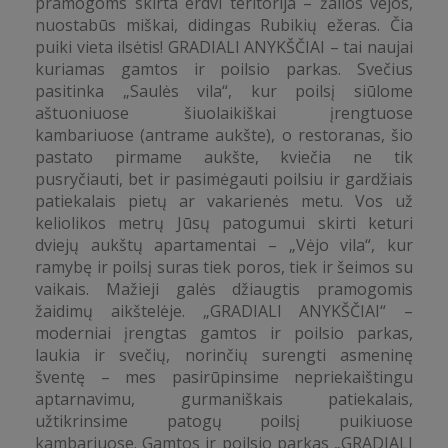
pramogoms skirta erdvi teritorija – žalios vejos,
nuostabūs miškai, didingas Rubikių ežeras. Čia
puiki vieta ilsėtis! GRADIALI ANYKŠČIAI – tai naujai
kuriamas gamtos ir poilsio parkas. Svečius
pasitinka „Saulės vila“, kur poilsį siūlome
aštuoniuose šiuolaikiškai įrengtuose
kambariuose (antrame aukšte), o restoranas, šio
pastato pirmame aukšte, kviečia ne tik
pusryčiauti, bet ir pasimėgauti poilsiu ir gardžiais
patiekalais pietų ar vakarienės metu. Vos už
keliolikos metrų Jūsų patogumui skirti keturi
dviejų aukštų apartamentai – „Vėjo vila“, kur
ramybę ir poilsį suras tiek poros, tiek ir šeimos su
vaikais. Mažieji galės džiaugtis pramogomis
žaidimų aikštelėje. „GRADIALI ANYKŠČIAI“ –
moderniai įrengtas gamtos ir poilsio parkas,
laukia ir svečių, norinčių surengti asmeninę
šventę – mes pasirūpinsime nepriekaištingu
aptarnavimu, gurmaniškais patiekalais,
užtikrinsime patogų poilsį puikiuose
kambariuose. Gamtos ir poilsio parkas „GRADIALI