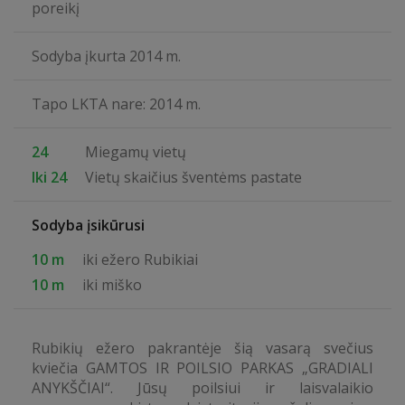
poreikį
Sodyba įkurta 2014 m.
Tapo LKTA nare: 2014 m.
24
Miegamų vietų
Iki 24
Vietų skaičius šventėms pastate
Sodyba įsikūrusi
10 m
iki ežero Rubikiai
10 m
iki miško
Rubikių ežero pakrantėje šią vasarą svečius
kviečia GAMTOS IR POILSIO PARKAS „GRADIALI
ANYKŠČIAI“. Jūsų poilsiui ir laisvalaikio