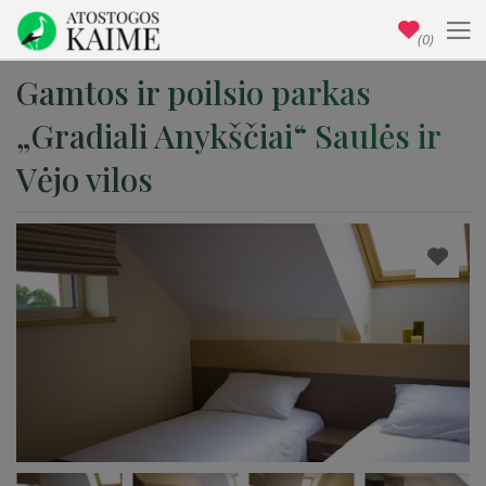
(0)
Gamtos ir poilsio parkas
„Gradiali Anykščiai“ Saulės ir
Vėjo vilos