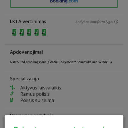
LKTA vertinimas
Sodybos komforto lygis
Apdovanojimai
Specializacija
Aktyvus laisvalaikis
Ramus poilsis
Poilsis su šeima
Pramogos sodyboje
Teniso kortai