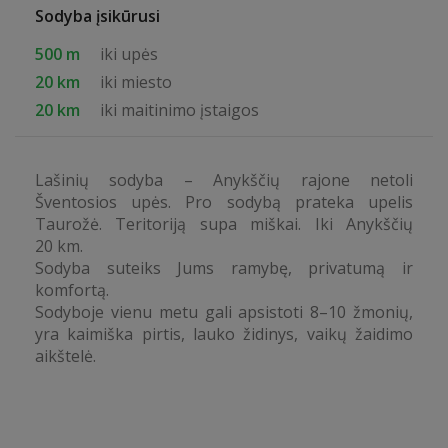
Sodyba įsikūrusi
500 m
iki upės
20 km
iki miesto
20 km
iki maitinimo įstaigos
Lašinių sodyba – Anykščių rajone netoli
Šventosios upės. Pro sodybą prateka upelis
Taurožė. Teritoriją supa miškai. Iki Anykščių
20 km.
Sodyba suteiks Jums ramybę, privatumą ir
komfortą.
Sodyboje vienu metu gali apsistoti 8–10 žmonių,
yra kaimiška pirtis, lauko židinys, vaikų žaidimo
aikštelė.