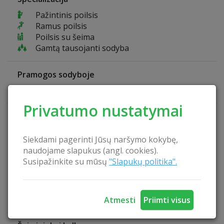
Pažintinis poilsis
Ramus poilsis
Poilsis su šeima
Gamtą tausojanti sodyba
Pramogos sodyboje
Dviračiai
Privatumo nustatymai
Sodybos privalumai
Vaikų žaidimo aikštelė
Siekdami pagerinti Jūsų naršymo kokybę,
Vieta palapinėms
naudojame slapukus (angl. cookies).
Laužavietė
Susipažinkite su mūsų
"Slapukų politika".
Papludimys
Pavėsinė
Leidžiama atsivežti gyvūnus
Lietuviška pirtis
Atmesti
Priimti visus