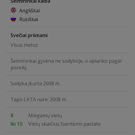
Šeimininkai kalba
Angliškai
Rusiškai
Svečiai priimami
Visus metus
Šeimininkai gyvena ne sodyboje, o aplanko pagal
poreikį
Sodyba įkurta 2008 m.
Tapo LKTA nare: 2008 m.
8
Miegamų vietų
Iki 10
Vietų skaičius šventėms pastate