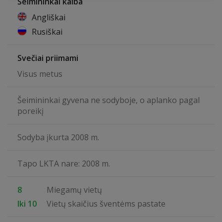
Šeimininkai kalba
Angliškai
Rusiškai
Svečiai priimami
Visus metus
Šeimininkai gyvena ne sodyboje, o aplanko pagal
poreikį
Sodyba įkurta 2008 m.
Tapo LKTA nare: 2008 m.
8
Miegamų vietų
Iki 10
Vietų skaičius šventėms pastate