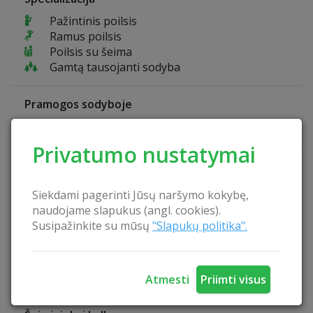
Pažintinis poilsis
Ramus poilsis
Poilsis su šeima
Gamtą tausojanti sodyba
Pramogos sodyboje
Dviračiai
Privatumo nustatymai
Sodybos privalumai
Vaikų žaidimo aikštelė
Siekdami pagerinti Jūsų naršymo kokybę,
Vieta palapinėms
naudojame slapukus (angl. cookies).
Laužavietė
Susipažinkite su mūsų
"Slapukų politika".
Papludimys
Pavėsinė
Leidžiama atsivežti gyvūnus
Lietuviška pirtis
Atmesti
Priimti visus