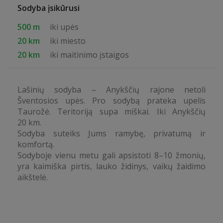
Sodyba įsikūrusi
500 m
iki upės
20 km
iki miesto
20 km
iki maitinimo įstaigos
Lašinių sodyba – Anykščių rajone netoli
Šventosios upės. Pro sodybą prateka upelis
Taurožė. Teritoriją supa miškai. Iki Anykščių
20 km.
Sodyba suteiks Jums ramybę, privatumą ir
komfortą.
Sodyboje vienu metu gali apsistoti 8–10 žmonių,
yra kaimiška pirtis, lauko židinys, vaikų žaidimo
aikštelė.