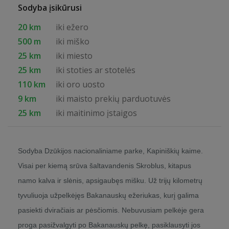
Sodyba įsikūrusi
20 km
iki ežero
500 m
iki miško
25 km
iki miesto
25 km
iki stoties ar stotelės
110 km
iki oro uosto
9 km
iki maisto prekių parduotuvės
25 km
iki maitinimo įstaigos
Sodyba Dzūkijos nacionaliniame parke, Kapiniškių kaime.
Visai per kiemą srūva šaltavandenis Skroblus, kitapus
namo kalva ir slėnis, apsigaubęs mišku. Už trijų kilometrų
tyvuliuoja užpelkėjęs Bakanauskų ežeriukas, kurį galima
pasiekti dviračiais ar pėsčiomis. Nebuvusiam pelkėje gera
proga pasižvalgyti po Bakanauskų pelkę, pasiklausyti jos