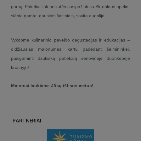
garsų. Pakeliui link pelkutės susipažinti su Skroblaus upelio
slėnio gamta: gausiais šaltiniais, savita augalija.
Vykdome kulinarinio paveldo degustacijas ir edukacijas –
didžiausias malonumas, kartu padedant šeimininkei,
pasigaminti dzūkišką patiekalą senovinėje duonkepėje
krosnyje!
Maloniai laukiame Jūsų ištisus metus!
PARTNERIAI