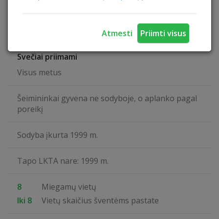
Angliškai
Rusiškai
Lenkiškai
Atmesti
Priimti visus
Svečiai priimami
Visus metus
Šeimininkai gyvena ne sodyboje, o aplanko pagal
poreikį
Sodyba įkurta 1999 m.
Tapo LKTA nare: 1999 m.
8
Miegamų vietų
Iki 8
Vietų skaičius šventėms pastate