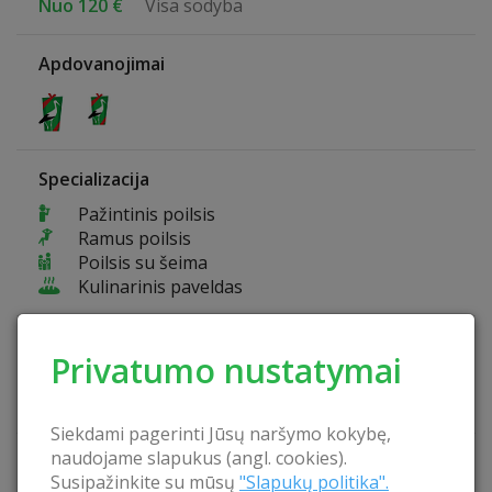
Nuo 120 €
Visa sodyba
Apdovanojimai
Specializacija
Pažintinis poilsis
Ramus poilsis
Poilsis su šeima
Kulinarinis paveldas
Sodybos privalumai
Privatumo nustatymai
Laužavietė
Leidžiama atsivežti gyvūnus
Siekdami pagerinti Jūsų naršymo kokybę,
naudojame slapukus (angl. cookies).
Šeimininkai kalba
Susipažinkite su mūsų
"Slapukų politika".