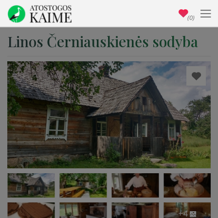
(0)
Linos Černiauskienės sodyba
+4