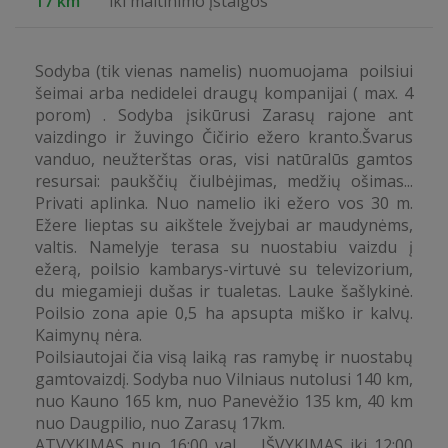
17 km
iki maitinimo įstaigos
Sodyba (tik vienas namelis) nuomuojama poilsiui
šeimai arba nedidelei draugų kompanijai ( max. 4
porom) . Sodyba įsikūrusi Zarasų rajone ant
vaizdingo ir žuvingo Čičirio ežero kranto.Švarus
vanduo, neužterštas oras, visi natūralūs gamtos
resursai: paukščių čiulbėjimas, medžių ošimas...
Privati aplinka. Nuo namelio iki ežero vos 30 m.
Ežere lieptas su aikštele žvejybai ar maudynėms,
valtis. Namelyje terasa su nuostabiu vaizdu į
ežerą, poilsio kambarys-virtuvė su televizorium,
du miegamieji dušas ir tualetas. Lauke šašlykinė.
Poilsio zona apie 0,5 ha apsupta miško ir kalvų.
Kaimynų nėra.
Poilsiautojai čia visą laiką ras ramybę ir nuostabų
gamtovaizdį. Sodyba nuo Vilniaus nutolusi 140 km,
nuo Kauno 165 km, nuo Panevėžio 135 km, 40 km
nuo Daugpilio, nuo Zarasų 17km.
ATVYKIMAS nuo 16:00 val. IŠVYKIMAS iki 12:00