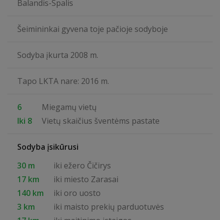
Balandis-Spalis
Šeimininkai gyvena toje pačioje sodyboje
Sodyba įkurta 2008 m.
Tapo LKTA nare: 2016 m.
6
Miegamų vietų
Iki 8
Vietų skaičius šventėms pastate
Sodyba įsikūrusi
30 m
iki ežero Čičirys
17 km
iki miesto Zarasai
140 km
iki oro uosto
3 km
iki maisto prekių parduotuvės