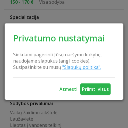
150 - 170 €
Visa sodyba
Specializacija
Ramus poilsis
Poilsis su šeima
Privatumo nustatymai
Pramogos sodyboje
Siekdami pagerinti Jūsų naršymo kokybę,
Valtis
naudojame slapukus (angl. cookies).
Vandens dviračiai
Susipažinkite su mūsų
"Slapukų politika".
Galimybė žvejoti natūraliuose vandens telkiniuose
Galimybė uogauti
Galimybė grybauti
Naminiai gyvūnai: NELEIDŽIA
Atmesti
Priimti visus
Sodybos privalumai
Vaikų žaidimo aikštelė
Laužavietė
Lieptas į vandens telkinį