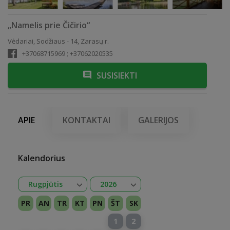
„Namelis prie Čičirio“
Vėdariai, Sodžiaus - 14, Zarasų r.
+37068715969 ; +37062020535
SUSISIEKTI
APIE
KONTAKTAI
GALERIJOS
Kalendorius
Atidaryti
Atidaryti
Rugpjūtis
2026
Sausis
Vasaris
Kovas
Balandis
Gegužė
Birželis
Liepa
Rugpjūtis
Rugsėjis
Spalis
Lapkritis
Gruodis
2026
2027
PR
AN
TR
KT
PN
ŠT
SK
1
2