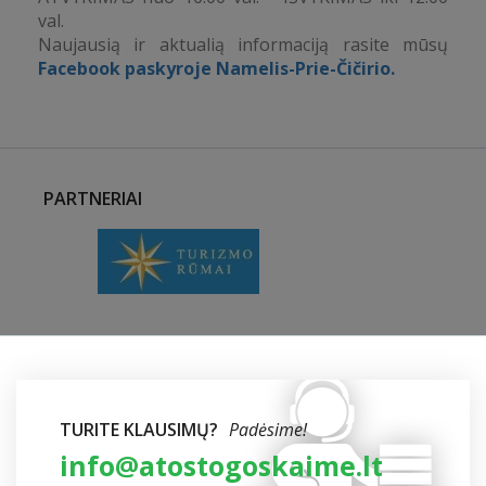
val.
Naujausią ir aktualią informaciją rasite mūsų
Facebook paskyroje Namelis-Prie-Čičirio.
PARTNERIAI
TURITE KLAUSIMŲ?
Padėsime!
info@atostogoskaime.lt