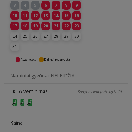
3
4
5
6
7
8
9
10
11
12
13
14
15
16
17
18
19
20
21
22
23
24
25
26
27
28
29
30
31
Rezervuota
Dalinai rezervuota
Naminiai gyvūnai: NELEIDŽIA
LKTA vertinimas
Sodybos komforto lygis
Kaina