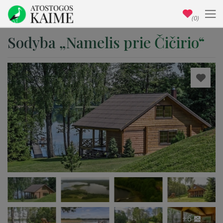
(0)
Sodyba „Namelis prie Čičirio“
+6