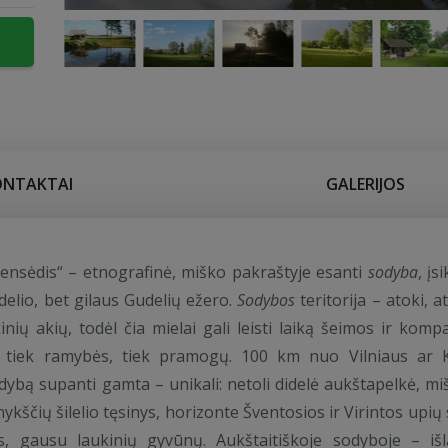
ONTAKTAI
GALERIJOS
iensėdis“ – etnografinė, miško pakraštyje esanti
sodyba
, įs
delio, bet gilaus Gudelių ežero.
Sodybos
teritorija – atoki, a
inių akių, todėl čia mielai gali leisti laiką šeimos ir kompa
s tiek ramybės, tiek pramogų. 100 km nuo Vilniaus ar
dybą supanti gamta – unikali: netoli didelė aukštapelkė, mi
ykščių šilelio tęsinys, horizonte Šventosios ir Virintos upių 
, gausu laukinių gyvūnų. Aukštaitiškoje sodyboje – išl