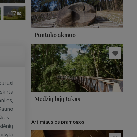
+27
Puntuko akmuo
ikūrusi
tskirta
Medžių lajų takas
nijos,
 Kauno
škas –
Artimiausios pramogos
slėnių
aikyta