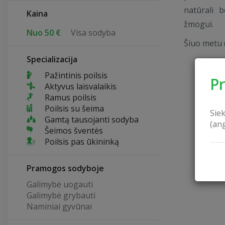
natūrali b
Kaina
žmogui.
Nuo 50 €
Visa sodyba
Šiuo metu 
Specializacija
Pažintinis poilsis
P
Aktyvus laisvalaikis
Ramus poilsis
Poilsis su šeima
Sie
Gamtą tausojanti sodyba
(an
Šeimos šventės
Poilsis pas ūkininką
Pramogos sodyboje
Galimybė uogauti
Galimybė grybauti
Naminiai gyvūnai