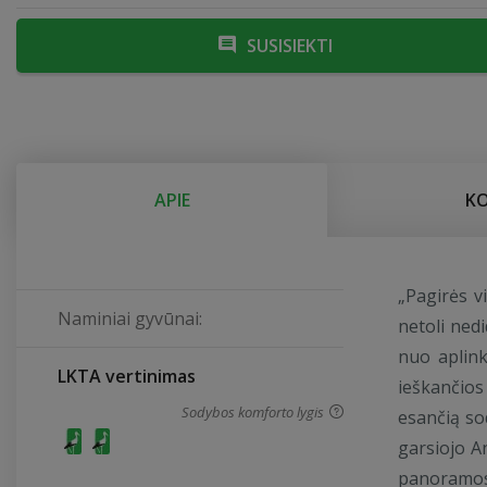
SUSISIEKTI
APIE
K
„Pagirės v
Naminiai gyvūnai:
netoli nedi
nuo aplink
LKTA vertinimas
ieškančio
Sodybos komforto lygis
esančią so
garsiojo An
panoramos