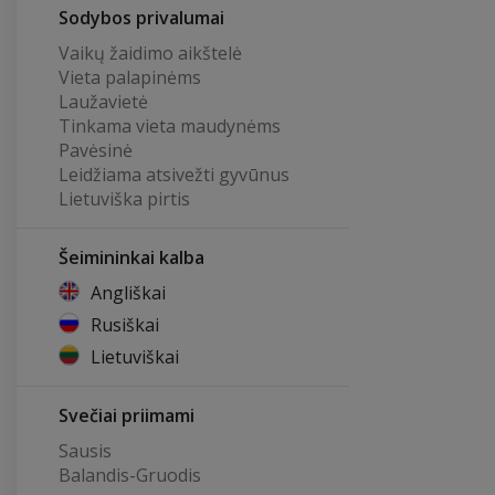
Sodybos privalumai
Vaikų žaidimo aikštelė
Vieta palapinėms
Laužavietė
Tinkama vieta maudynėms
Pavėsinė
Leidžiama atsivežti gyvūnus
Lietuviška pirtis
Šeimininkai kalba
Angliškai
Rusiškai
Lietuviškai
Svečiai priimami
Sausis
Balandis-Gruodis