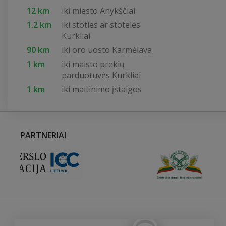
12 km
iki miesto Anykščiai
1.2 km
iki stoties ar stotelės
Kurkliai
90 km
iki oro uosto Karmėlava
1 km
iki maisto prekių
parduotuvės Kurkliai
1 km
iki maitinimo įstaigos
PARTNERIAI