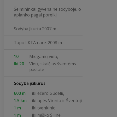
Šeimininkai gyvena ne sodyboje, o
aplanko pagal poreikį
Sodyba įkurta 2007 m.
Tapo LKTA nare: 2008 m.
10
Miegamų vietų
Iki 20
Vietų skaičius šventėms
pastate
Sodyba įsikūrusi
600 m
iki ežero Gudelių
1.5 km
iki upės Virinta ir Šventoji
1 m
iki tvenkinio
1 m
iki miško Šilinė