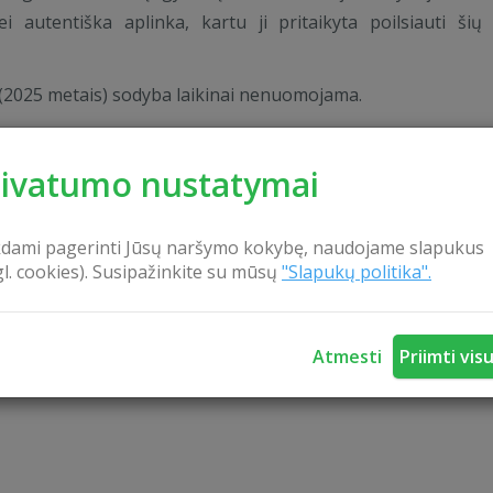
ei autentiška aplinka, kartu ji pritaikyta poilsiauti šių
(2025 metais) sodyba laikinai nenuomojama.
rivatumo nustatymai
kdami pagerinti Jūsų naršymo kokybę, naudojame slapukus
gl. cookies). Susipažinkite su mūsų
"Slapukų politika".
Atmesti
Priimti vis