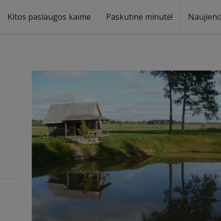
Kitos paslaugos kaime
Paskutinė minutė!
Naujien
a
oma