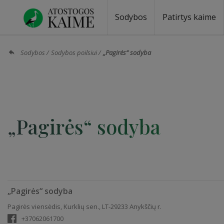
Sodybos
Patirtys kaime
Sodybos prie ežero
Sodybos vestuvėms
Sodybos poilsiui
Vilos, rezidencijos
Sodybos renginiams
Kempingai
Stovyklavietės
Pirties nuom
Baidarių nu
Sodybos
Sodybos poilsiui
„Pagirės“ sodyba
„Pagirės“ sodyba
„Pagirės“ sodyba
Pagirės viensėdis, Kurklių sen., LT-29233 Anykščių r.
+37062061700