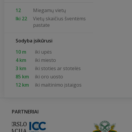
12
Miegamų vietų
Iki 22
Vietų skaičius šventėms
pastate
Sodyba įsikūrusi
10 m
iki upės
4 km
iki miesto
3 km
iki stoties ar stotelės
85 km
iki oro uosto
12 km
iki maitinimo įstaigos
PARTNERIAI