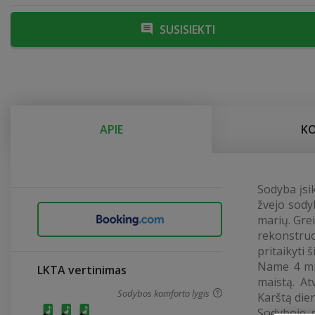
SUSISIEKTI
APIE
K
Sodyba įsi
žvejo sody
marių. Gre
rekonstruo
pritaikyti
Name 4 mie
LKTA vertinimas
maistą. At
Sodybos komforto lygis
Karštą dien
Sodyboje s