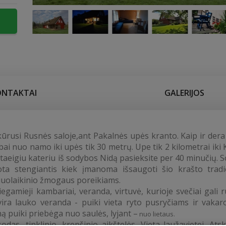
ONTAKTAI
GALERIJOS
kūrusi Rusnės saloje,ant Pakalnės upės kranto. Kaip ir dera
bai nuo namo iki upės tik 30 metrų. Upe tik 2 kilometrai iki 
itaeigiu kateriu iš sodybos Nidą pasieksite per 40 minučių. 
ta stengiantis kiek įmanoma išsaugoti šio krašto tradic
 šiuolaikinio žmogaus poreikiams.
gamieji kambariai, veranda, virtuvė, kurioje svečiai gali r
vira lauko veranda - puiki vieta ryto pusryčiams ir vakaro
ą puiki priebėga nuo saulės, lyjant –
nuo lietaus.
odas, tinklinio, krepšinio aikštelės. Vieta laužavietei. Ats