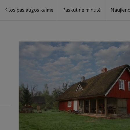
Kitos paslaugos kaime
Paskutinė minutė!
Naujien
a
oma