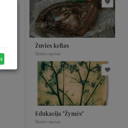
kiemą.
arias.
mą.
Žuvies kelias
Šilutės rajonas
us
Edukacija "Žymės"
Šilutės rajonas