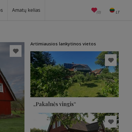
os
Amatų kelias
(0)
LT
EN
Amatai
Edukacijos
Unesco
Artimiausios lankytinos vietos
„Pakalnės vingis“