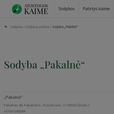
Sodybos
Patirtys kaime
Sodybos prie ežero
Sodybos vestuvėms
Sodybos poilsiui
Vilos, rezidencijos
Sodybos renginiams
Kempingai
Stovyklavietės
Pirties nuom
Baidarių nu
Sodybos
Sodybos poilsiui
Sodyba „Pakalnė“
Sodyba „Pakalnė“
„Pakalnė“
Pakalnės 48, Pakalnės k., Rusnės sen., LT-99343 Šilutės r.
+37061280584