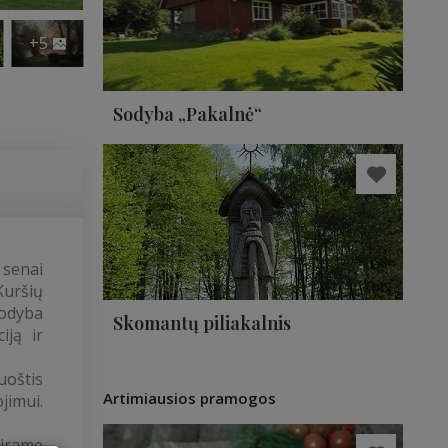
+5
Sodyba „Pakalnė“
 senai
Kuršių
Sodyba
Skomantų piliakalnis
iją ir
uoštis
Artimiausios pramogos
jimui.
kirame