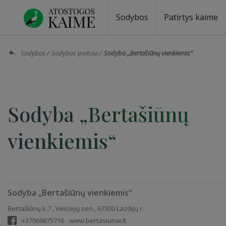
Sodybos
Patirtys kaime
Sodybos prie ežero
Sodybos vestuvėms
Sodybos poilsiui
Vilos, rezidencijos
Sodybos renginiams
Kempingai
Stovyklavietės
Pirties nuom
Baidarių nu
Sodybos
Sodybos poilsiui
Sodyba „Bertašiūnų vienkiemis“
Sodyba „Bertašiūnų
vienkiemis“
Sodyba „Bertašiūnų vienkiemis“
Bertašiūnų k.7 , Veisiejų sen., 67300 Lazdijų r.
+37069875716
www.bertasiunai.lt