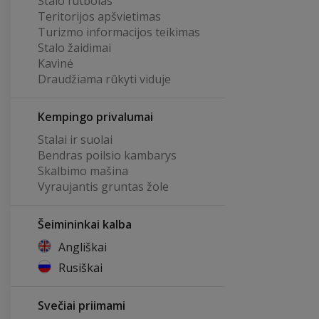
Stalo futbolas
Teritorijos apšvietimas
Turizmo informacijos teikimas
Stalo žaidimai
Kavinė
Draudžiama rūkyti viduje
Kempingo privalumai
Stalai ir suolai
Bendras poilsio kambarys
Skalbimo mašina
Vyraujantis gruntas žole
Šeimininkai kalba
Angliškai
Rusiškai
Svečiai priimami