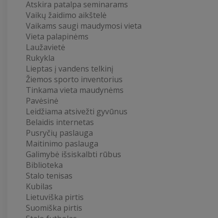
Atskira patalpa seminarams
Vaikų žaidimo aikštelė
Vaikams saugi maudymosi vieta
Vieta palapinėms
Laužavietė
Rukykla
Lieptas į vandens telkinį
Žiemos sporto inventorius
Tinkama vieta maudynėms
Pavėsinė
Leidžiama atsivežti gyvūnus
Belaidis internetas
Pusryčių paslauga
Maitinimo paslauga
Galimybė išsiskalbti rūbus
Biblioteka
Stalo tenisas
Kubilas
Lietuviška pirtis
Suomiška pirtis