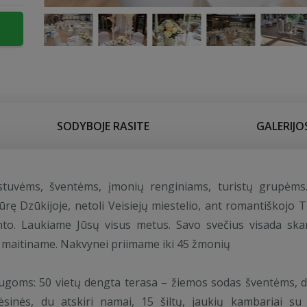
SODYBOJE RASITE
GALERIJO
tuvėms, šventėms, įmonių renginiams, turistų grupėms
ūrę Dzūkijoje, netoli Veisiejų miestelio, ant romantiškojo T
to. Laukiame Jūsų visus metus. Savo svečius visada skan
 maitiname. Nakvynei priimame iki 45 žmonių
ugoms: 50 vietų dengta terasa – žiemos sodas šventėms, d
sinės, du atskiri namai, 15 šiltų, jaukių kambariai su 