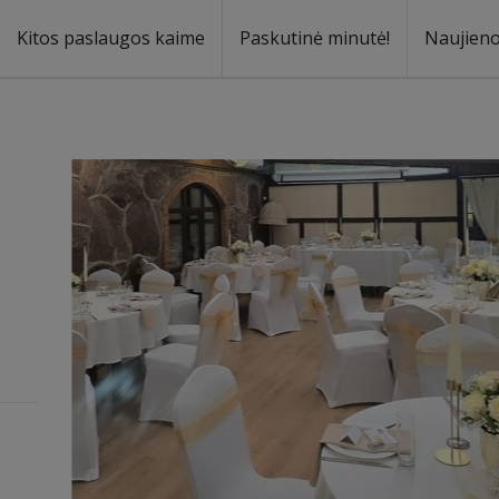
Kitos paslaugos kaime
Paskutinė minutė!
Naujien
a
oma