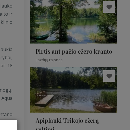
 lauko
alto ir
klinio
laukia
Pirtis ant pačio ežero kranto
rybai,
Lazdijų rajonas
dar 18
amogų,
, Aqua
fontano
Apiplauki Trikojo ežerą
valtimi