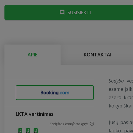
SUSISIEKTI
APIE
KONTAKTAI
Sodyba
ves
esame įsik
ežero kran
kokybiškai
LKTA vertinimas
Jūsų pasla
Sodybos komforto lygis
lauko pavė