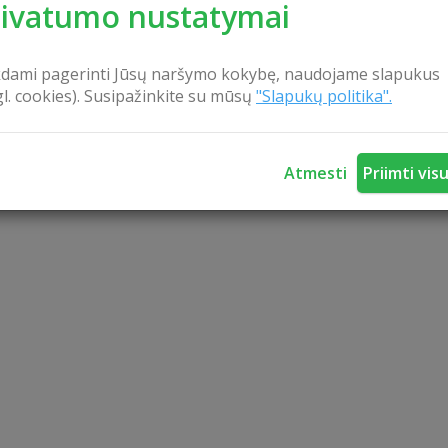
rivatumo nustatymai
 apsilankyti!
kdami pagerinti Jūsų naršymo kokybę, naudojame slapukus
gl. cookies). Susipažinkite su mūsų
"Slapukų politika".
Atmesti
Priimti vis