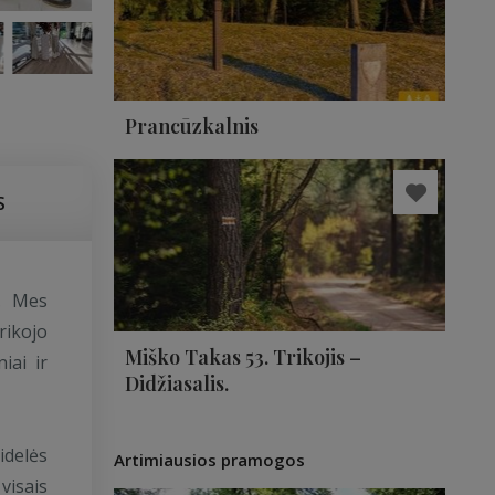
Prancūzkalnis
S
. Mes
rikojo
Miško Takas 53. Trikojis –
iai ir
Didžiasalis.
idelės
Artimiausios pramogos
visais