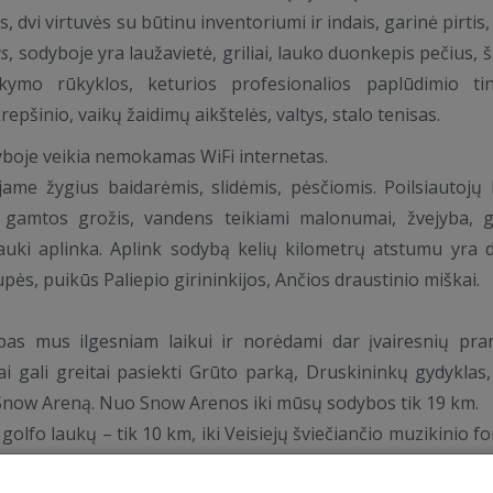
 dvi virtuvės su būtinu inventoriumi ir indais, garinė pirtis,
as
, sodyboje yra laužavietė, griliai, lauko duonkepis pečius, š
kymo rūkyklos, keturios profesionalios paplūdimio tin
krepšinio, vaikų žaidimų aikštelės, valtys, stalo tenisas.
yboje veikia nemokamas WiFi internetas.
ame žygius baidarėmis, slidėmis, pėsčiomis. Poilsiautojų 
s gamtos grožis, vandens teikiami malonumai, žvejyba, g
auki aplinka. Aplink sodybą kelių kilometrų atstumu yra 
upės, puikūs Paliepio girininkijos, Ančios draustinio miškai.
 pas mus ilgesniam laikui ir norėdami dar įvairesnių pr
jai gali greitai pasiekti Grūto parką, Druskininkų gydyklas
Snow Areną. Nuo Snow Arenos iki mūsų sodybos tik 19 km.
“ golfo laukų – tik 10 km, iki Veisiejų šviečiančio muzikinio 