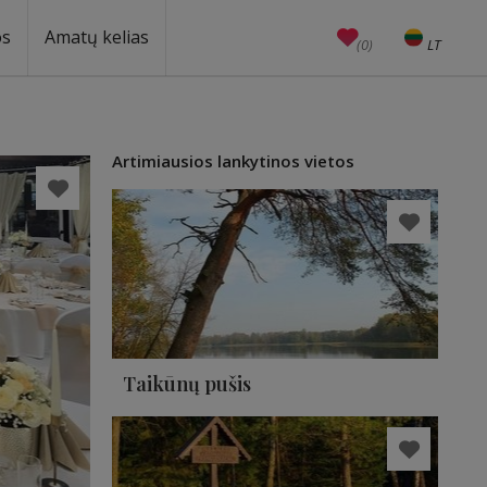
os
Amatų kelias
(0)
LT
EN
Amatai
Edukacijos
Unesco
Artimiausios lankytinos vietos
Taikūnų pušis