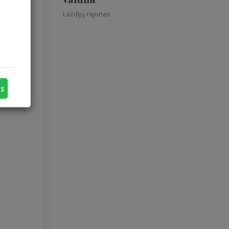
Lazdijų rajonas
us