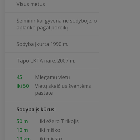
Visus metus
Šeimininkai gyvena ne sodyboje, o
aplanko pagal poreikį
Sodyba įkurta 1990 m.
Tapo LKTA nare: 2007 m.
45
Miegamų vietų
Iki 50
Vietų skaičius šventėms
pastate
Sodyba įsikūrusi
50 m
iki ežero Trikojis
10 m
iki miško
19 km
iki miesto