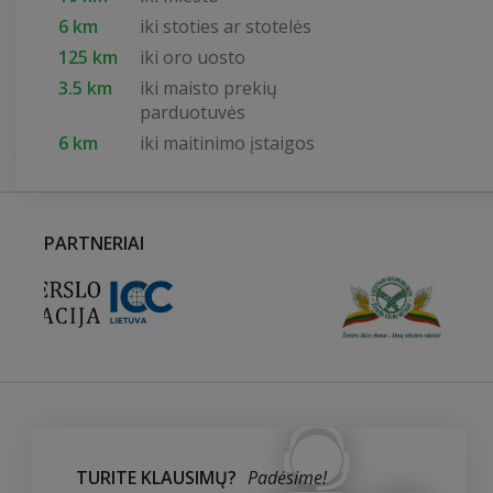
6 km
iki stoties ar stotelės
125 km
iki oro uosto
3.5 km
iki maisto prekių
parduotuvės
6 km
iki maitinimo įstaigos
PARTNERIAI
TURITE KLAUSIMŲ?
Padėsime!