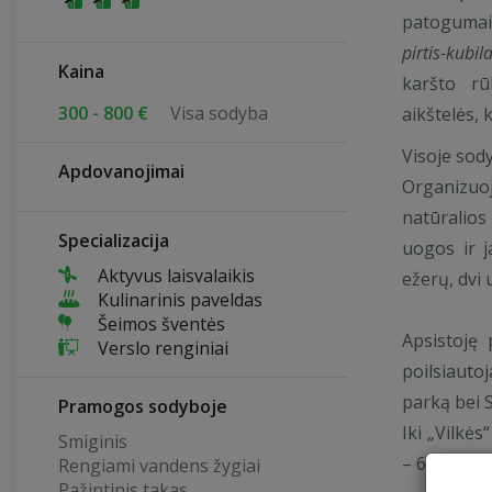
patogumais,
pirtis-kubil
Kaina
karšto rū
300 - 800 €
Visa sodyba
aikštelės, 
Visoje sod
Apdovanojimai
Organizuoj
natūralio
Specializacija
uogos ir j
Aktyvus laisvalaikis
ežerų, dvi 
Kulinarinis paveldas
Šeimos šventės
Apsistoję
Verslo renginiai
poilsiauto
parką bei 
Pramogos sodyboje
Iki „Vilkės
Smiginis
– 6 km.
Rengiami vandens žygiai
Pažintinis takas