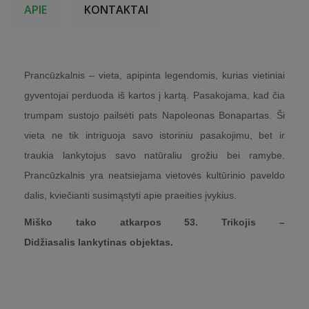
APIE
KONTAKTAI
Prancūzkalnis – vieta, apipinta legendomis, kurias vietiniai
gyventojai perduoda iš kartos į kartą. Pasakojama, kad čia
trumpam sustojo pailsėti pats Napoleonas Bonapartas. Ši
vieta ne tik intriguoja savo istoriniu pasakojimu, bet ir
traukia lankytojus savo natūraliu grožiu bei ramybe.
Prancūzkalnis yra neatsiejama vietovės kultūrinio paveldo
dalis, kviečianti susimąstyti apie praeities įvykius.
Miško tako atkarpos 53. Trikojis –
Didžiasalis lankytinas objektas.