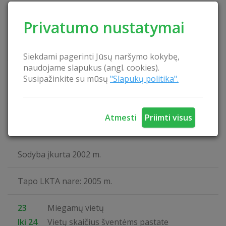
Šeimininkai kalba
Privatumo nustatymai
Rusiškai
Lietuviškai
Siekdami pagerinti Jūsų naršymo kokybę,
naudojame slapukus (angl. cookies).
Svečiai priimami
Susipažinkite su mūsų
"Slapukų politika".
Visus metus
Šeimininkai gyvena ne sodyboje, o aplanko pagal
Atmesti
Priimti visus
poreikį
Sodyba įkurta 2002 m.
Tapo LKTA nare: 2005 m.
23
Miegamų vietų
Iki 24
Vietų skaičius šventėms pastate