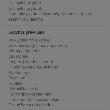
Galimybė uogauti
Galimybė grybauti
Naminiai gyvūnai: Gyvūnai priimami tik gavus
šeimininkų leidimą
Sodybos privalumai
Vaikų žaidimo aikštelė
Vaikams saugi maudymosi vieta
Vieta palapinėms
Laužavietė
Lieptas į vandens telkinį
Tinkama vieta maudynėms
Papludimys
Pavėsinė
Kubilas
Lietuviška pirtis
Teritorijos apšvietimas
Turizmo informacijos teikimas
Draudžiama rūkyti viduje