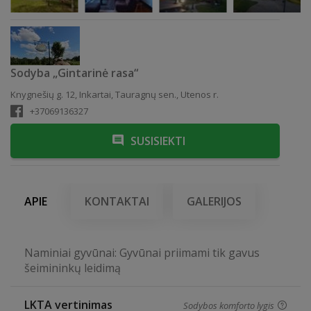
Sodyba „Gintarinė rasa“
Knygnešių g. 12, Inkartai, Tauragnų sen., Utenos r.
+37069136327
SUSISIEKTI
APIE
KONTAKTAI
GALERIJOS
Naminiai gyvūnai: Gyvūnai priimami tik gavus
šeimininkų leidimą
LKTA vertinimas
Sodybos komforto lygis