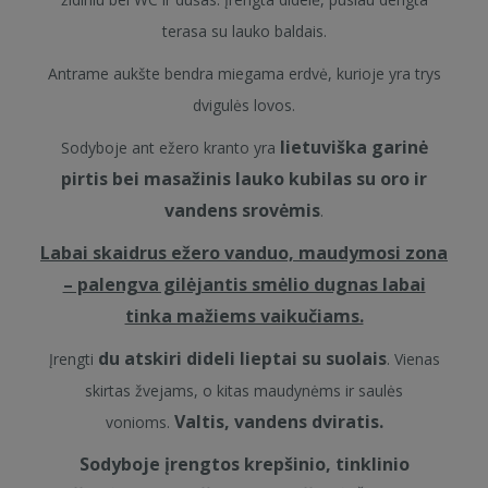
terasa su lauko baldais.
Antrame aukšte bendra miegama erdvė, kurioje yra trys
dvigulės lovos.
lietuviška garinė
Sodyboje ant ežero kranto yra
pirtis bei masažinis lauko kubilas su oro ir
vandens srovėmis
.
Labai skaidrus ežero vanduo, maudymosi zona
– palengva gilėjantis smėlio dugnas labai
tinka mažiems vaikučiams.
du atskiri dideli lieptai su suolais
Įrengti
. Vienas
skirtas žvejams, o kitas maudynėms ir saulės
Valtis, vandens dviratis.
vonioms.
Sodyboje įrengtos krepšinio, tinklinio