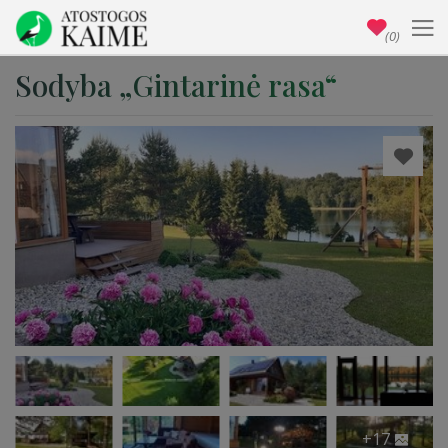
(0)
Sodyba „Gintarinė rasa“
+17