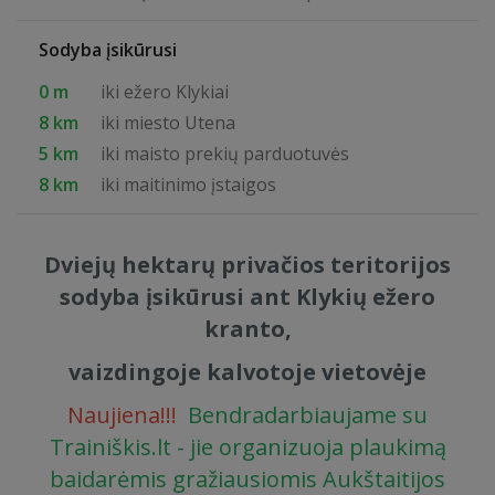
Sodyba įsikūrusi
0 m
iki ežero Klykiai
8 km
iki miesto Utena
5 km
iki maisto prekių parduotuvės
8 km
iki maitinimo įstaigos
Dviejų hektarų privačios teritorijos
sodyba įsikūrusi ant Klykių ežero
kranto,
vaizdingoje kalvotoje vietovėje
Naujiena!!!
Bendradarbiaujame su
Trainiškis.lt - jie organizuoja plaukimą
baidarėmis gražiausiomis Aukštaitijos