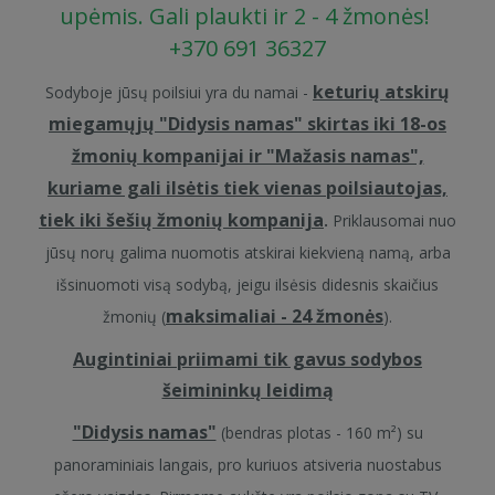
upėmis. Gali plaukti ir 2 - 4 žmonės!
+370 691 36327
keturių atskirų
Sodyboje jūsų poilsiui yra du namai -
miegamųjų "Didysis namas" skirtas iki 18-os
žmonių kompanijai ir "Mažasis namas",
kuriame gali ilsėtis tiek vienas poilsiautojas,
tiek iki šešių žmonių kompanija
.
Priklausomai nuo
jūsų norų galima nuomotis atskirai kiekvieną namą, arba
išsinuomoti visą sodybą, jeigu ilsėsis didesnis skaičius
maksimaliai - 24 žmonės
žmonių (
).
Augintiniai priimami tik gavus sodybos
šeimininkų leidimą
"Didysis namas"
(bendras plotas - 160 m²) su
panoraminiais langais, pro kuriuos atsiveria nuostabus