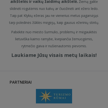
aikštelės ir vaikų žaidimų aikštelė.
Žiemą galite
slidinėti rogutėmis nuo kalvų ar čiuožinėti ant ežero ledo.
Taip pat Klykių ežeras jau ne vienerius metus pagarsėjąs
tarp poledinės žūklės mėgėjų, kaip gausus ežerinių stintų.
Pabėkite nuo miesto šurmulio, problemų ir mėgaukitės
lietuviška kaimo ramybe, kvepiančia žemuogėmis,
rytmečio gaiva ir nušienautomis pievomis.
Laukiame Jūsų visais metų laikais!
PARTNERIAI