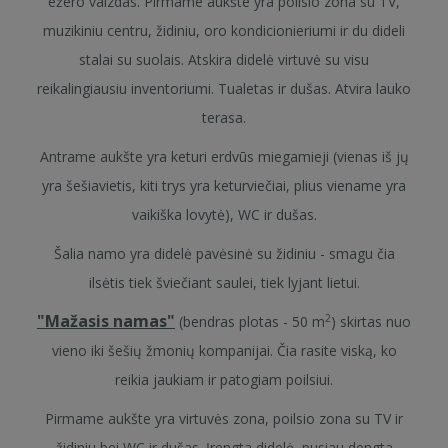
ežero vaizdas. Pirmame aukšte yra poilsio zona su TV,
muzikiniu centru, židiniu, oro kondicionieriumi ir du dideli
stalai su suolais. Atskira didelė virtuvė su visu
reikalingiausiu inventoriumi. Tualetas ir dušas. Atvira lauko
terasa.
Antrame aukšte yra keturi erdvūs miegamieji (vienas iš jų
yra šešiavietis, kiti trys yra keturviečiai, plius viename yra
vaikiška lovytė), WC ir dušas.
Šalia namo yra didelė pavėsinė su židiniu - smagu čia
ilsėtis tiek šviečiant saulei, tiek lyjant lietui.
"Mažasis namas"
2
(bendras plotas - 50 m
) skirtas nuo
vieno iki šešių žmonių kompanijai. Čia rasite viską, ko
reikia jaukiam ir patogiam poilsiui.
Pirmame aukšte yra virtuvės zona, poilsio zona su TV ir
židiniu bei WC ir dušas. Įrengta didelė, pusiau dengta