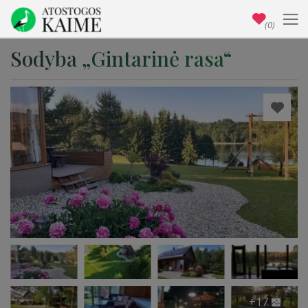
(0)
Sodyba „Gintarinė rasa“
+17