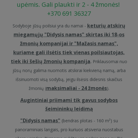
upėmis. Gali plaukti ir 2 - 4 žmonės!
+370 691 36327
keturių atskirų
Sodyboje jūsų poilsiui yra du namai -
miegamųjų "Didysis namas" skirtas iki 18-os
žmonių kompanijai ir "Mažasis namas",
kuriame gali ilsėtis tiek vienas poilsiautojas,
tiek iki šešių žmonių kompanija
.
Priklausomai nuo
jūsų norų galima nuomotis atskirai kiekvieną namą, arba
išsinuomoti visą sodybą, jeigu ilsėsis didesnis skaičius
maksimaliai - 24 žmonės
žmonių (
).
Augintiniai priimami tik gavus sodybos
šeimininkų leidimą
"Didysis namas"
(bendras plotas - 160 m²) su
panoraminiais langais, pro kuriuos atsiveria nuostabus