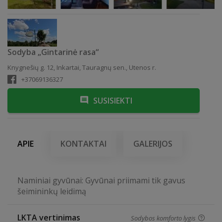
Sodyba „Gintarinė rasa“
Knygnešių g. 12, Inkartai, Tauragnų sen., Utenos r.
+37069136327
SUSISIEKTI
APIE
KONTAKTAI
GALERIJOS
Naminiai gyvūnai: Gyvūnai priimami tik gavus
šeimininkų leidimą
LKTA vertinimas
Sodybos komforto lygis