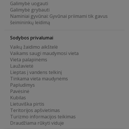
Galimybė uogauti
Galimybė grybauti
Naminiai gyvūnai: Gyvūnai priimami tik gavus
šeimininkų leidimą
Sodybos privalumai
Vaikų žaidimo aikštelė
Vaikams saugi maudymosi vieta
Vieta palapinėms
Laužavietė
Lieptas į vandens telkinį
Tinkama vieta maudynėms
Papludimys
Pavėsinė
Kubilas
Lietuviška pirtis
Teritorijos apšvietimas
Turizmo informacijos teikimas
Draudžiama rūkyti viduje