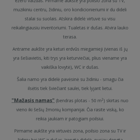
ežero vaizdas. Pirmame aukšte yra poilsio zona su TV,
muzikiniu centru, židiniu, oro kondicionieriumi ir du dideli
stalai su suolais. Atskira didelė virtuvė su visu
reikalingiausiu inventoriumi. Tualetas ir dušas. Atvira lauko
terasa.
Antrame aukšte yra keturi erdvūs miegamieji (vienas iš jų
yra šešiavietis, kiti trys yra keturviečiai, plius viename yra
vaikiška lovytė), WC ir dušas.
Šalia namo yra didelė pavėsinė su židiniu - smagu čia
ilsėtis tiek šviečiant saulei, tiek lyjant lietui.
"Mažasis namas"
2
(bendras plotas - 50 m
) skirtas nuo
vieno iki šešių žmonių kompanijai. Čia rasite viską, ko
reikia jaukiam ir patogiam poilsiui.
Pirmame aukšte yra virtuvės zona, poilsio zona su TV ir
židiniu bei WC ir dušas. Įrengta didelė, pusiau dengta