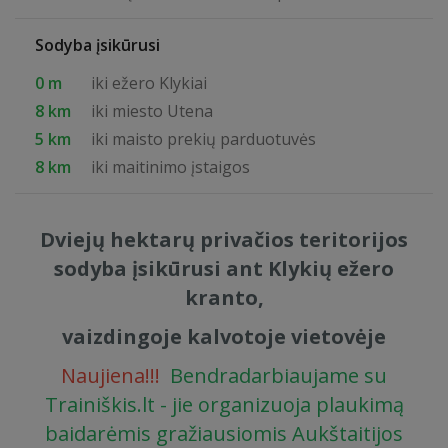
Sodyba įsikūrusi
0 m
iki ežero Klykiai
8 km
iki miesto Utena
5 km
iki maisto prekių parduotuvės
8 km
iki maitinimo įstaigos
Dviejų hektarų privačios teritorijos
sodyba įsikūrusi ant Klykių ežero
kranto,
vaizdingoje kalvotoje vietovėje
Naujiena!!!
Bendradarbiaujame su
Trainiškis.lt - jie organizuoja plaukimą
baidarėmis gražiausiomis Aukštaitijos