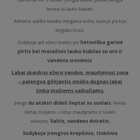
terasa su lauko baldais.
Antrame aukšte bendra miegama erdvė, kurioje yra trys
dvigulės lovos.
lietuviška garinė
Sodyboje ant ežero kranto yra
pirtis bei masažinis lauko kubilas su oro ir
vandens srovėmis
.
Labai skaidrus ežero vanduo, maudymosi zona
– palengva gilėjantis smėlio dugnas labai
tinka mažiems vaikučiams.
du atskiri dideli lieptai su suolais
Įrengti
. Vienas
skirtas žvejams, o kitas maudynėms ir saulės
Valtis, vandens dviratis.
vonioms.
Sodyboje įrengtos krepšinio, tinklinio