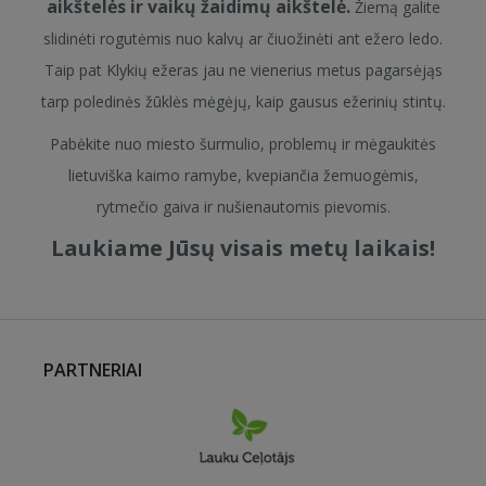
aikštelės ir vaikų žaidimų aikštelė.
Žiemą galite
slidinėti rogutėmis nuo kalvų ar čiuožinėti ant ežero ledo.
Taip pat Klykių ežeras jau ne vienerius metus pagarsėjąs
tarp poledinės žūklės mėgėjų, kaip gausus ežerinių stintų.
Pabėkite nuo miesto šurmulio, problemų ir mėgaukitės
lietuviška kaimo ramybe, kvepiančia žemuogėmis,
rytmečio gaiva ir nušienautomis pievomis.
Laukiame Jūsų visais metų laikais!
PARTNERIAI