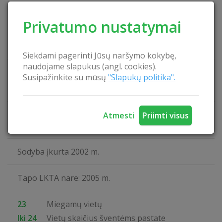
Šeimininkai kalba
Privatumo nustatymai
Rusiškai
Lietuviškai
Siekdami pagerinti Jūsų naršymo kokybę,
naudojame slapukus (angl. cookies).
Svečiai priimami
Susipažinkite su mūsų
"Slapukų politika".
Visus metus
Šeimininkai gyvena ne sodyboje, o aplanko pagal
Atmesti
Priimti visus
poreikį
Sodyba įkurta 2002 m.
Tapo LKTA nare: 2005 m.
23
Miegamų vietų
Iki 24
Vietų skaičius šventėms pastate