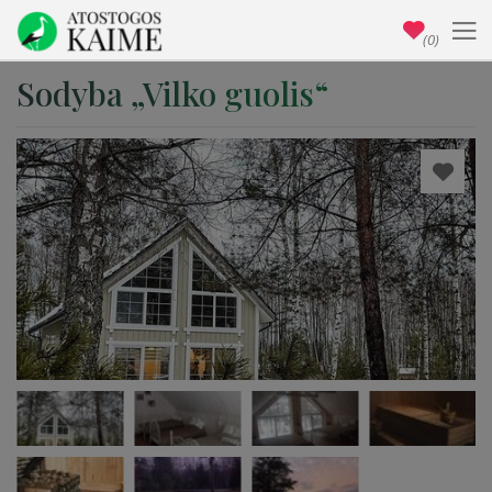
(0)
Sodyba „Vilko guolis“