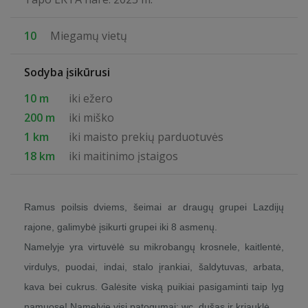
10
Miegamų vietų
Sodyba įsikūrusi
10 m
iki ežero
200 m
iki miško
1 km
iki maisto prekių parduotuvės
18 km
iki maitinimo įstaigos
Ramus poilsis dviems, šeimai ar draugų grupei Lazdijų
rajone, galimybė įsikurti grupei iki 8 asmenų.
Namelyje yra virtuvėlė su mikrobangų krosnele, kaitlentė,
virdulys, puodai, indai, stalo įrankiai, šaldytuvas, arbata,
kava bei cukrus. Galėsite viską puikiai pasigaminti taip lyg
namuose! Namelyje visi patogumai: wc, dušas ir kriauklė.