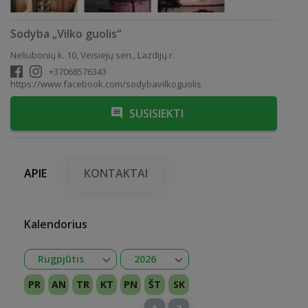
Sodyba „Vilko guolis“
Neliubonių k. 10, Veisiejų sen., Lazdijų r.
+37068576343
https://www.facebook.com/sodybavilkoguolis
SUSISIEKTI
APIE
KONTAKTAI
Kalendorius
Atidaryti
Atidaryti
Rugpjūtis
2026
Sausis
Vasaris
Kovas
Balandis
Gegužė
Birželis
Liepa
Rugpjūtis
Rugsėjis
Spalis
Lapkritis
Gruodis
2026
2027
PR
AN
TR
KT
PN
ŠT
SK