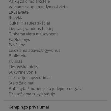
Vaikų žaidimo aikštelė
Vaikams saugi maudymosi vieta
Laužavietė
Rukykla
Gultai ir saulės skėčiai
Lieptas į vandens telkinį
Tinkama vieta maudynėms
Papludimys
Pavėsinė
Leidžiama atsivežti gyvūnus
Biblioteka
Kubilas
Lietuviška pirtis
Sukūrinė vonia
Teritorijos apšvietimas
Stalo žaidimai
Pritaikyta žmonėms su judėjimo negalia
Draudžiama rūkyti viduje
Kempingo privalumai