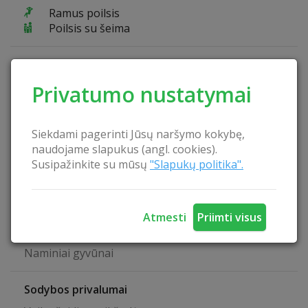
Ramus poilsis
Poilsis su šeima
Pramogos sodyboje
Smiginis
Privatumo nustatymai
Dviračiai
Pažintinis takas
Tinklinio aikštelė
Siekdami pagerinti Jūsų naršymo kokybę,
Valtis
naudojame slapukus (angl. cookies).
Plaustas
Susipažinkite su mūsų
"Slapukų politika".
Baidarės
Galimybė žvejoti natūraliuose vandens telkiniuose
Galimybė uogauti
Atmesti
Priimti visus
Galimybė grybauti
Elektrinė valtis
Naminiai gyvūnai
Sodybos privalumai