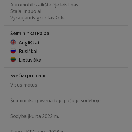
Automobilis aikštelėje leistinas
Stalai ir suolai
Vyraujantis gruntas žole
Šeimininkai kalba
Angliškai
Rusiškai
Lietuviškai
Svečiai priimami
Visus metus
Šeimininkai gyvena toje pačioje sodyboje
Sodyba įkurta 2022 m.
Tapo LKTA nare: 2023 m.