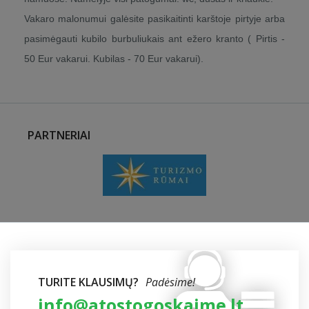
Vakaro malonumui galėsite pasikaitinti karštoje pirtyje arba
pasimėgauti kubilo burbuliukais ant ežero kranto ( Pirtis -
50 Eur vakarui. Kubilas - 70 Eur vakarui).
PARTNERIAI
TURITE KLAUSIMŲ?
Padėsime!
info@atostogoskaime.lt