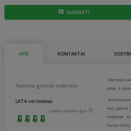
SUSISIEKTI
APIE
KONTAKTAI
SODYBO
„Stirnelės vi
Naminiai gyvūnai: suderinus
plote, 4 kilo
Artimiausias 
LKTA vertinimas
kurį galima 
Sodybos komforto lygis
sodyboje su
kuriuo mūsų b