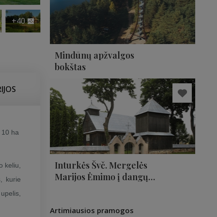
+40
Mindūnų apžvalgos
bokštas
IJOS
, 10 ha
Inturkės Švč. Mergelės
 keliu,
Marijos Ėmimo į dangų
, kurie
bažnyčia
upelis,
Artimiausios pramogos