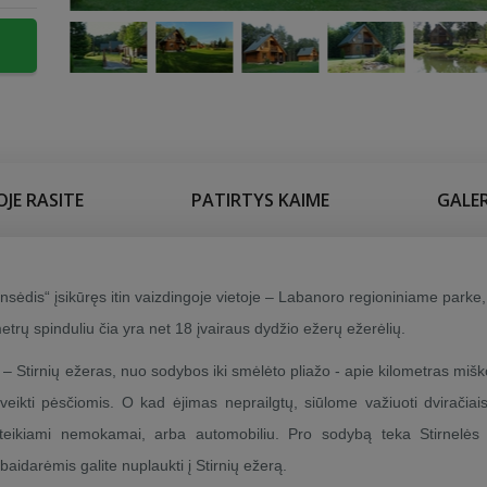
JE RASITE
PATIRTYS KAIME
GALER
ensėdis“ įsikūręs itin vaizdingoje vietoje – Labanoro regioniniame parke
metrų spinduliu čia yra net 18 įvairaus dydžio ežerų ežerėlių.
– Stirnių ežeras, nuo sodybos iki smėlėto pliažo - apie kilometras miško
įveikti pėsčiomis. O kad ėjimas neprailgtų, siūlome važiuoti dviračiais
teikiami nemokamai, arba automobiliu. Pro sodybą teka Stirnelės 
aidarėmis galite nuplaukti į Stirnių ežerą.