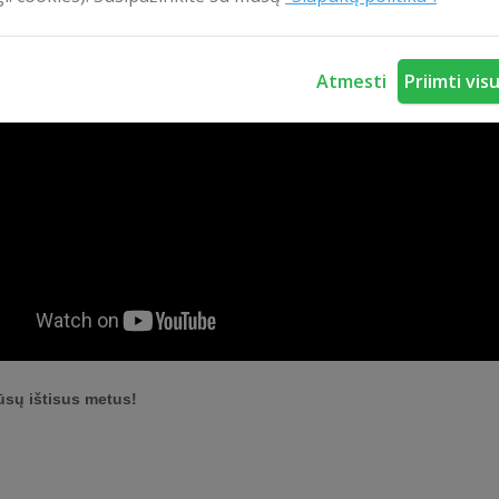
Atmesti
Priimti vis
sų ištisus metus!