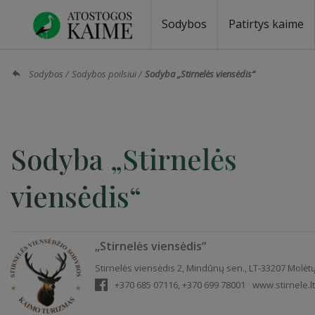
Sodybos
Patirtys kaime
Sodybos prie ežero
Sodybos vestuvėms
Sodybos poilsiui
Vilos, rezidencijos
Sodybos renginiams
Kempingai
Stovyklavietės
Pirties nuom
Baidarių nu
Sodybos
Sodybos poilsiui
Sodyba „Stirnelės viensėdis“
Sodyba „Stirnelės
viensėdis“
„Stirnelės viensėdis“
Stirnelės viensėdis 2, Mindūnų sen., LT-33207 Molėtų
+370 685 07116, +370 699 78001
www.stirnele.lt