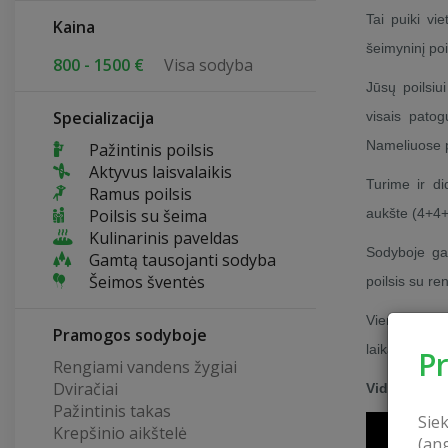
Tai puiki v
Kaina
šeimyninį poil
800 - 1500 €
Visa sodyba
Jūsų poilsiu
Specializacija
visais pato
Nameliuose pa
Pažintinis poilsis
Aktyvus laisvalaikis
Turime ir di
Ramus poilsis
Poilsis su šeima
aukšte (4+4+
Kulinarinis paveldas
Sodyboje gal
Gamtą tausojanti sodyba
Šeimos šventės
poilsis su r
Vienu metu 
Pramogos sodyboje
laikais.
P
Rengiami vandens žygiai
Dviračiai
Video filmu
Pažintinis takas
Sie
Krepšinio aikštelė
(an