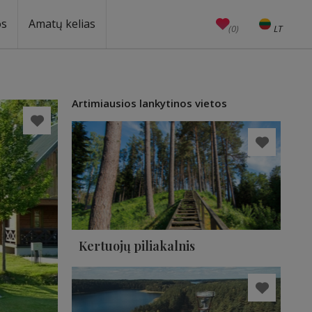
os
Amatų kelias
(0)
LT
EN
Amatai
Edukacijos
Unesco
Artimiausios lankytinos vietos
Kertuojų piliakalnis