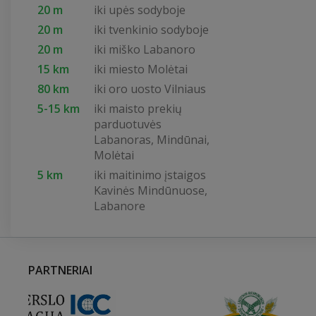
20 m
iki upės sodyboje
20 m
iki tvenkinio sodyboje
20 m
iki miško Labanoro
15 km
iki miesto Molėtai
80 km
iki oro uosto Vilniaus
5-15 km
iki maisto prekių
parduotuvės
Labanoras, Mindūnai,
Molėtai
5 km
iki maitinimo įstaigos
Kavinės Mindūnuose,
Labanore
PARTNERIAI