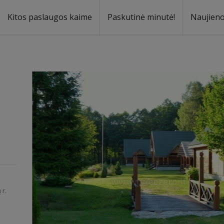
Kitos paslaugos kaime
Paskutinė minutė!
Naujien
a
oma
 r.