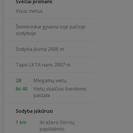
Svečiai priimami
Visus metus
Šeimininkai gyvena toje pačioje
sodyboje
Sodyba įkurta 2006 m.
Tapo LKTA nare: 2007 m.
28
Miegamų vietų
Iki 40
Vietų skaičius šventėms
pastate
Sodyba įsikūrusi
1 km
iki ežero Stirnių
paplūdimio