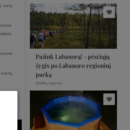
 į ramų
irtuve,
aldais.
antrame
Pažink Labanorą! - pėsčiųjų
žygis po Labanoro regioninį
parką
 svečių
Molėtų rajonas
is metų