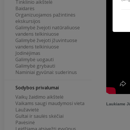
Tinklinio aikštelė
Baidarės
Organizuojamos pažintinės
ekskursijos
Galimybė žvejoti natūraliuose
vandens telkiniuose
Galimybė žvejoti įžuvintuose
vandens telkiniuose
Jodinėjimas
Galimybė uogauti
Galimybė grybauti
Naminiai gyvūnai: suderinus
Sodybos privalumai
Vaikų žaidimo aikštelė
Vaikams saugi maudymosi vieta
Laukiame Jū
Laužavietė
Gultai ir saulės skėčiai
Pavėsinė
Leidžiama atsivežti gyvūnus