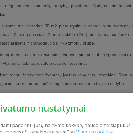
ieta mėgstantiems komfortą, ramybę, privatumą. Sodyba orientuojasi
sį.
i siūlome tris vienodus 55 m2 ploto rąstinius namelius su svetaine, v
gumais, 2 miegamaisiais 2-ame aukšte (2+3) bei terasa su lauko b
togiai ilsėtis ir pramogauti gali 4-8 žmonių grupė.
desnį namą su erdvia svetaine, virtuve, pirtimi ir 4 miegamaisiais 
4+5). Šalia kubilas, didelė pavėsinė, kepsninė.
ima rengti šeimynines šventes, įvairius renginius, stovyklas. Ramus
enginiais nederinamas, todėl renginiams nuomojama tik visa sodyba.
sodyboje gali ilsėtis apie 30-40 žmonių grupė. Sodyba dirba visa
rivatumo nustatymai
kas apie sodybą:
kdami pagerinti Jūsų naršymo kokybę, naudojame slapukus
gl. cookies). Susipažinkite su mūsų
"Slapukų politika".