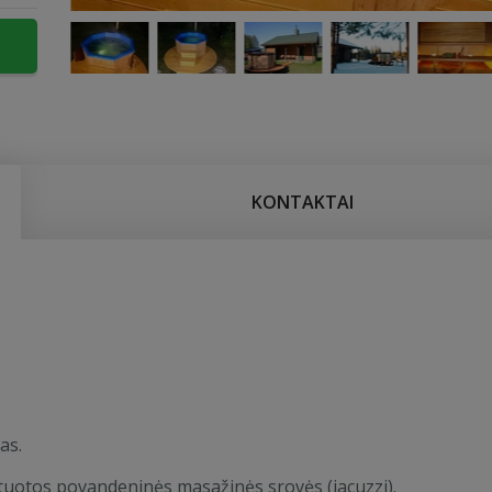
KONTAKTAI
as.
uotos povandeninės masažinės srovės (jacuzzi).