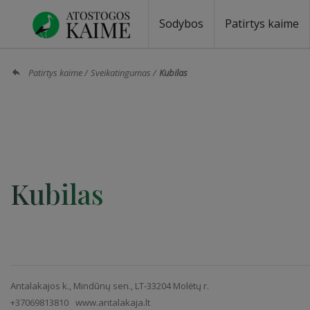
Sodybos
Patirtys kaime
Sodybos prie ežero
Sodybos vestuvėms
Sodybos poilsiui
Vilos, rezidencijos
Sodybos renginiams
Kempingai
Stovyklavietės
Pirties nuom
Baidarių nu
Patirtys kaime
Sveikatingumas
Kubilas
Kubilas
Antalakajos k., Mindūnų sen., LT-33204 Molėtų r.
+37069813810
www.antalakaja.lt