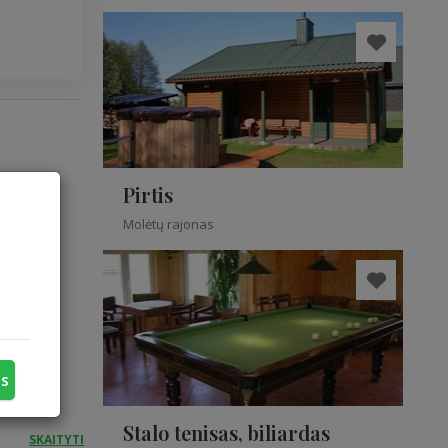
Pirtis
limybę
ius.
Molėtų rajonas
ė –
ie
iai
 ir
us
Stalo tenisas, biliardas
SKAITYTI