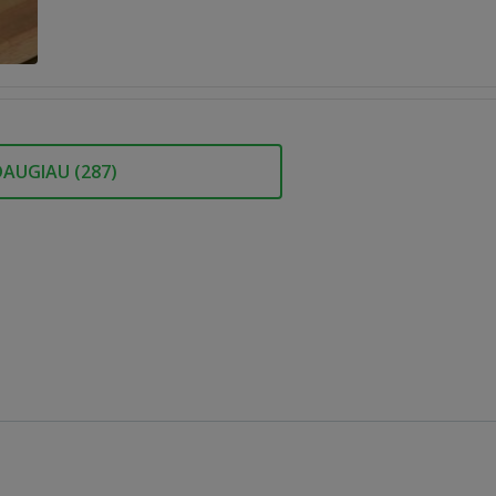
DAUGIAU (
287
)