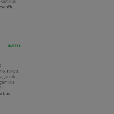
ikaitinus
 esančiu
SKAITYTI
O
nio, rūkytų
agausite,
gaminiai,
lės
ai bus