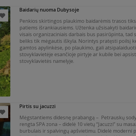
Baidarių nuoma Dubysoje
Penkios skirtingos plaukimo baidarėmis trasos tiks
patiems išrankiausiems. Užtenka užsisakyti baidar
visais organizaciniais darbais bus pasirūpinta, tad
beliks tik mėgautis iškyla. Norintys pratęsti poilsį k
gamtos apylinkėse, po plaukimo, gali atsipalaiduoti
stovyklavietėje esančioje pirtyje ar kubile bei apsist
stovyklavietės namelyje.
Pirtis su jacuzzi
Mėgstantiems didesnę prabangą – Petrauskų sody
rengta SPA zona – didelė 10 vietų “Jacuzzi” su mas
burbulais ir spalvingų apšvietimu. Didelė moderni pi