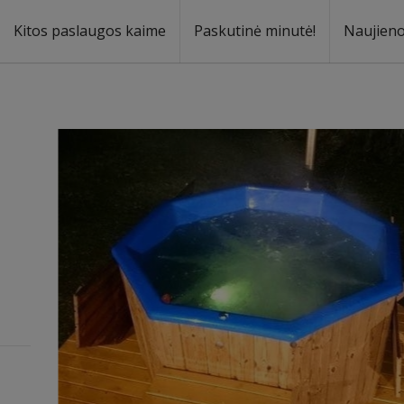
Kitos paslaugos kaime
Paskutinė minutė!
Naujien
a
oma