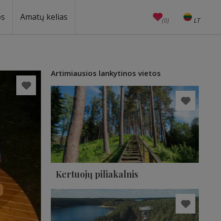
os
Amatų kelias
(0)
LT
EN
Amatai
Edukacijos
Unesco
Artimiausios lankytinos vietos
Kertuojų piliakalnis