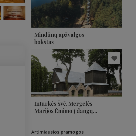
Mindūnų apžvalgos
bokštas
Inturkės Švč. Mergelės
Marijos Ėmimo į dangų
bažnyčia
Artimiausios pramogos