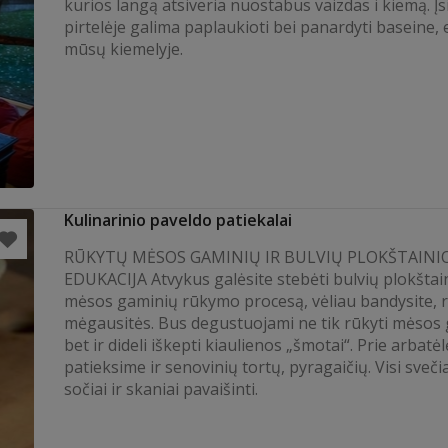
kurios langą atsiveria nuostabus vaizdas i kiemą. Įs
pirtelėje galima paplaukioti bei panardyti baseine,
mūsų kiemelyje.
Kulinarinio paveldo patiekalai
RŪKYTŲ MĖSOS GAMINIŲ IR BULVIŲ PLOKŠTAINI
EDUKACIJA Atvykus galėsite stebėti bulvių plokštai
mėsos gaminių rūkymo procesą, vėliau bandysite, r
mėgausitės. Bus degustuojami ne tik rūkyti mėsos 
bet ir dideli iškepti kiaulienos „šmotai“. Prie arbatė
patieksime ir senovinių tortų, pyragaičių. Visi sveči
sočiai ir skaniai pavaišinti.