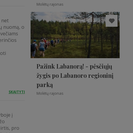
Molėtų rajonas
 net
ių nuomą, o
 svečiams
erinčios
oti
Pažink Labanorą! - pėsčiųjų
žygis po Labanoro regioninį
parką
SKAITYTI
Molėtų rajonas
boje į
ažo
rtis, pro