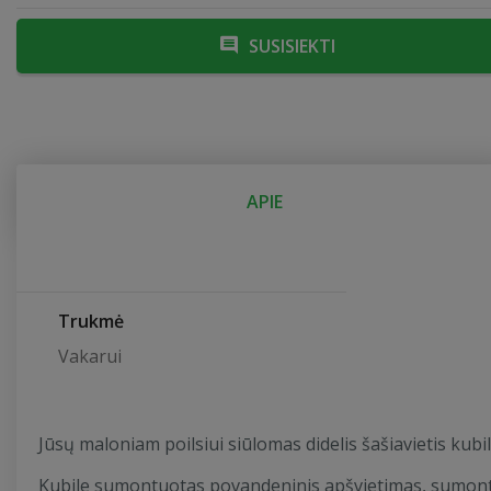
SUSISIEKTI
APIE
Trukmė
Vakarui
Jūsų maloniam poilsiui siūlomas didelis šašiavietis kubil
Kubile sumontuotas povandeninis apšvietimas, sumont