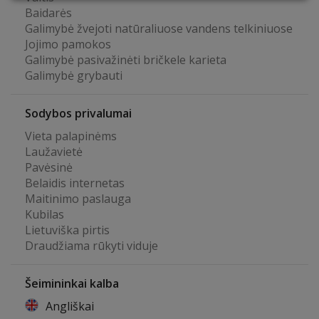
Baidarės
Galimybė žvejoti natūraliuose vandens telkiniuose
Jojimo pamokos
Galimybė pasivažinėti bričkele karieta
Galimybė grybauti
Sodybos privalumai
Vieta palapinėms
Laužavietė
Pavėsinė
Belaidis internetas
Maitinimo paslauga
Kubilas
Lietuviška pirtis
Draudžiama rūkyti viduje
Šeimininkai kalba
Angliškai