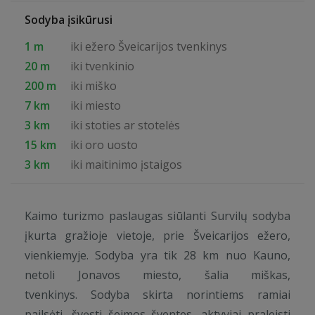
Sodyba įsikūrusi
1 m
iki ežero Šveicarijos tvenkinys
20 m
iki tvenkinio
200 m
iki miško
7 km
iki miesto
3 km
iki stoties ar stotelės
15 km
iki oro uosto
3 km
iki maitinimo įstaigos
Kaimo turizmo paslaugas siūlanti Survilų sodyba
įkurta gražioje vietoje, prie Šveicarijos ežero,
vienkiemyje. Sodyba yra tik 28 km nuo Kauno,
netoli Jonavos miesto, šalia miškas,
tvenkinys. Sodyba skirta norintiems ramiai
pailsėti, švęsti šeimos šventes, aktyviai praleisti