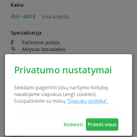
Kaina
450 - 600 €
Visa sodyba
Specializacija
Pažintinis poilsis
Aktyvus laisvalaikis
Ramus poilsis
Poilsis su šeima
Privatumo nustatymai
Sveikatingumo sodyba
Šeimos šventės
Verslo renginiai
Siekdami pagerinti Jūsų naršymo kokybę,
naudojame slapukus (angl. cookies).
Pramogos sodyboje
Susipažinkite su mūsų
"Slapukų politika".
Pažintinis takas
Krepšinio aikštelė
Tinklinio aikštelė
Atmesti
Priimti visus
Futbolo aikštė
Valtis