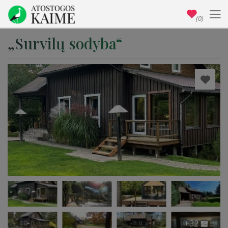
(0)
„Survilų sodyba“
+32