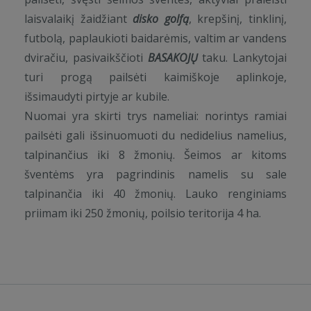
laisvalaikį žaidžiant
disko golfą
, krepšinį, tinklinį,
futbolą, paplaukioti baidarėmis, valtim ar vandens
dviračiu, pasivaikščioti
BASAKOJŲ
taku. Lankytojai
turi progą pailsėti kaimiškoje aplinkoje,
išsimaudyti pirtyje ar kubile.
Nuomai yra skirti trys nameliai: norintys ramiai
pailsėti gali išsinuomuoti du nedidelius namelius,
talpinančius iki 8 žmonių. Šeimos ar kitoms
šventėms yra pagrindinis namelis su sale
talpinančia iki 40 žmonių. Lauko renginiams
priimam iki 250 žmonių, poilsio teritorija 4 ha.