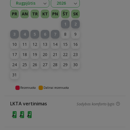
Atidaryti
Atidaryti
Rugpjūtis
2026
Sausis
Vasaris
Kovas
Balandis
Gegužė
Birželis
Liepa
Rugpjūtis
Rugsėjis
Spalis
Lapkritis
Gruodis
2026
2027
PR
AN
TR
KT
PN
ŠT
SK
1
2
3
4
5
6
7
8
9
10
11
12
13
14
15
16
17
18
19
20
21
22
23
24
25
26
27
28
29
30
31
Rezervuota
Dalinai rezervuota
LKTA vertinimas
Sodybos komforto lygis