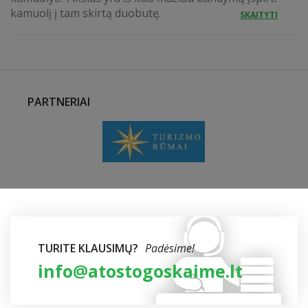
kamuolį į tam skirtą duobutę.
SKAITYTI
PARTNERIAI
TURITE KLAUSIMŲ?
Padėsime!
info@atostogoskaime.lt