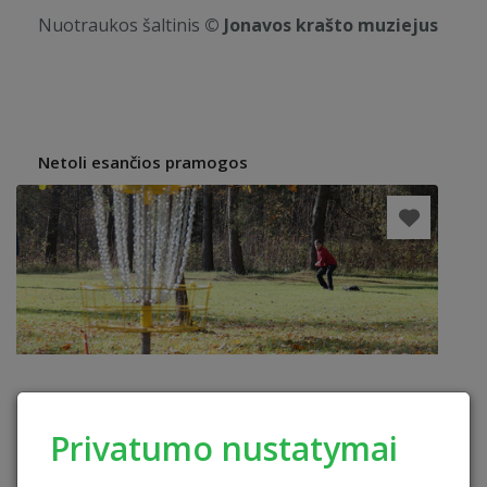
Nuotraukos šaltinis
© Jonavos krašto muziejus
Netoli esančios pramogos
Privatumo nustatymai