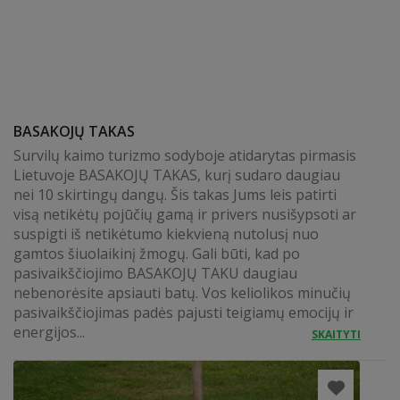
BASAKOJŲ TAKAS
Survilų kaimo turizmo sodyboje atidarytas pirmasis
Lietuvoje BASAKOJŲ TAKAS, kurį sudaro daugiau
nei 10 skirtingų dangų. Šis takas Jums leis patirti
visą netikėtų pojūčių gamą ir privers nusišypsoti ar
suspigti iš netikėtumo kiekvieną nutolusį nuo
gamtos šiuolaikinį žmogų. Gali būti, kad po
pasivaikščiojimo BASAKOJŲ TAKU daugiau
nebenorėsite apsiauti batų. Vos keliolikos minučių
pasivaikščiojimas padės pajusti teigiamų emocijų ir
energijos...
SKAITYTI