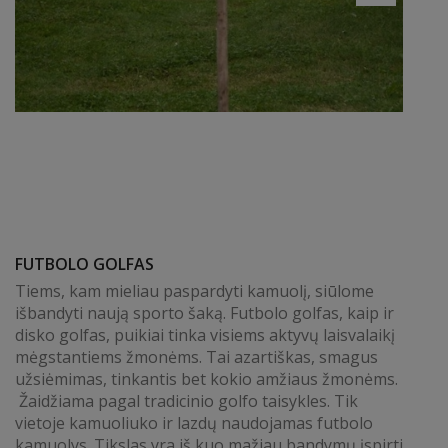
FUTBOLO GOLFAS
Tiems, kam mieliau paspardyti kamuolį, siūlome
išbandyti naują sporto šaką. Futbolo golfas, kaip ir
disko golfas, puikiai tinka visiems aktyvų laisvalaikį
mėgstantiems žmonėms. Tai azartiškas, smagus
užsiėmimas, tinkantis bet kokio amžiaus žmonėms.
Žaidžiama pagal tradicinio golfo taisykles. Tik
vietoje kamuoliuko ir lazdų naudojamas futbolo
kamuolys. Tikslas yra iš kuo mažiau bandymų įspirti