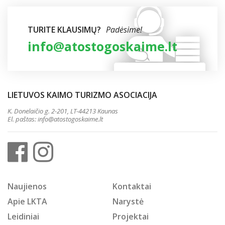
TURITE KLAUSIMŲ?
Padėsime!
info@atostogoskaime.lt
LIETUVOS KAIMO TURIZMO ASOCIACIJA
K. Donelaičio g. 2-201, LT-44213 Kaunas
El. paštas:
info@atostogoskaime.lt
Naujienos
Kontaktai
Apie LKTA
Narystė
Leidiniai
Projektai