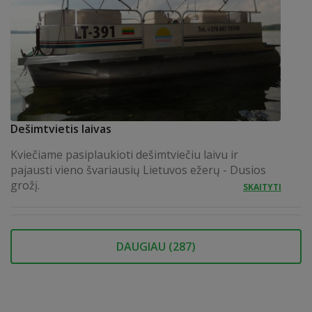
Dešimtvietis laivas
Kviečiame pasiplaukioti dešimtviečiu laivu ir
pajausti vieno švariausių Lietuvos ežerų - Dusios
grožį.
SKAITYTI
DAUGIAU (
287
)