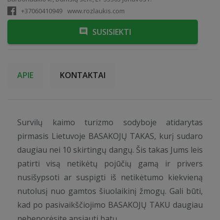
+37060410949
www.rozlaukis.com
SUSISIEKTI
APIE
KONTAKTAI
Survilų kaimo turizmo sodyboje atidarytas
pirmasis Lietuvoje BASAKOJŲ TAKAS, kurį sudaro
daugiau nei 10 skirtingų dangų. Šis takas Jums leis
patirti visą netikėtų pojūčių gamą ir privers
nusišypsoti ar suspigti iš netikėtumo kiekvieną
nutolusį nuo gamtos šiuolaikinį žmogų. Gali būti,
kad po pasivaikščiojimo BASAKOJŲ TAKU daugiau
nebenorėsite apsiauti batų.