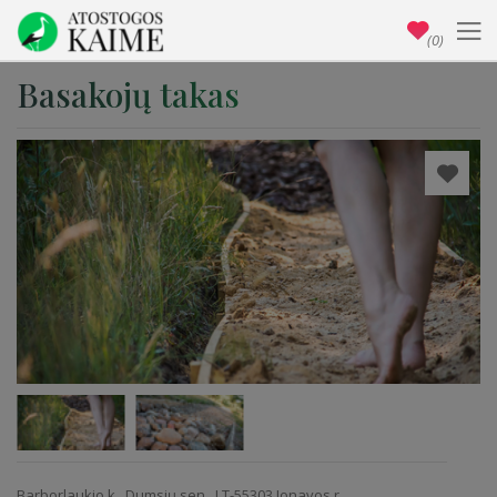
(0)
Basakojų takas
Barborlaukio k., Dumsių sen., LT-55303 Jonavos r.