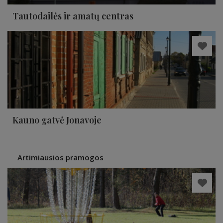
Tautodailės ir amatų centras
Kauno gatvė Jonavoje
Artimiausios pramogos