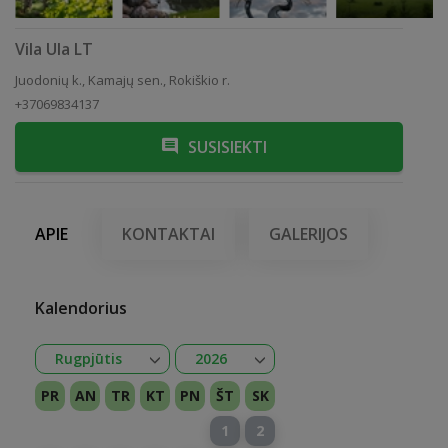
Vila Ula LT
Juodonių k., Kamajų sen., Rokiškio r.
+37069834137
SUSISIEKTI
APIE
KONTAKTAI
GALERIJOS
Kalendorius
Atidaryti
Atidaryti
Rugpjūtis
2026
Sausis
Vasaris
Kovas
Balandis
Gegužė
Birželis
Liepa
Rugpjūtis
Rugsėjis
Spalis
Lapkritis
Gruodis
2026
2027
PR
AN
TR
KT
PN
ŠT
SK
1
2