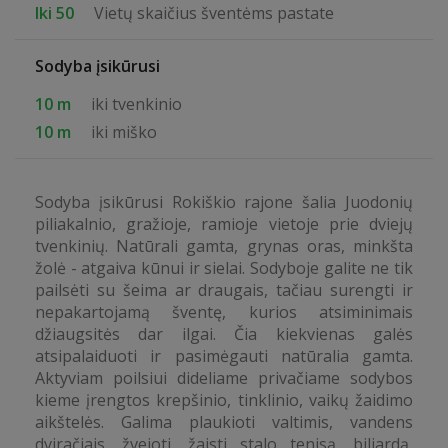
Iki 50
Vietų skaičius šventėms pastate
Sodyba įsikūrusi
10 m
iki tvenkinio
10 m
iki miško
Sodyba įsikūrusi Rokiškio rajone šalia Juodonių
piliakalnio, gražioje, ramioje vietoje prie dviejų
tvenkinių. Natūrali gamta, grynas oras, minkšta
žolė - atgaiva kūnui ir sielai. Sodyboje galite ne tik
pailsėti su šeima ar draugais, tačiau surengti ir
nepakartojamą šventę, kurios atsiminimais
džiaugsitės dar ilgai. Čia kiekvienas galės
atsipalaiduoti ir pasimėgauti natūralia gamta.
Aktyviam poilsiui dideliame privačiame sodybos
kieme įrengtos krepšinio, tinklinio, vaikų žaidimo
aikštelės. Galima plaukioti valtimis, vandens
dviračiais, žvejoti, žaisti stalo tenisą, biliardą,