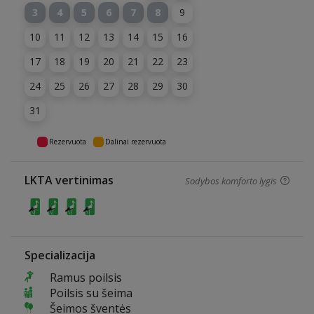
3
4
5
6
7
8
9
10
11
12
13
14
15
16
17
18
19
20
21
22
23
24
25
26
27
28
29
30
31
Rezervuota
Dalinai rezervuota
LKTA vertinimas
Sodybos komforto lygis
Specializacija
Ramus poilsis
Poilsis su šeima
Šeimos šventės