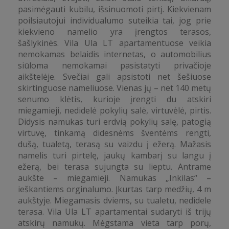
pasimėgauti kubilu, išsinuomoti pirtį. Kiekvienam
poilsiautojui individualumo suteikia tai, jog prie
kiekvieno namelio yra įrengtos terasos,
šašlykinės. Vila Ula LT apartamentuose veikia
nemokamas belaidis internetas, o automobilius
siūloma nemokamai pasistatyti privačioje
aikštelėje. Svečiai gali apsistoti net šešiuose
skirtinguose nameliuose. Vienas jų – net 140 metų
senumo klėtis, kurioje įrengti du atskiri
miegamieji, nedidelė pokylių salė, virtuvėlė, pirtis.
Didysis namukas turi erdvią pokylių salę, patogią
virtuvę, tinkamą didesnėms šventėms rengti,
dušą, tualetą, terasą su vaizdu į ežerą. Mažasis
namelis turi pirtelę, jaukų kambarį su langu į
ežerą, bei terasa sujungta su lieptu. Antrame
aukšte – miegamieji. Namukas „Inkilas“ –
ieškantiems orginalumo. Įkurtas tarp medžių, 4 m
aukštyje. Miegamasis dviems, su tualetu, nedidele
terasa. Vila Ula LT apartamentai sudaryti iš trijų
atskirų namukų. Mėgstama vieta tarp porų,