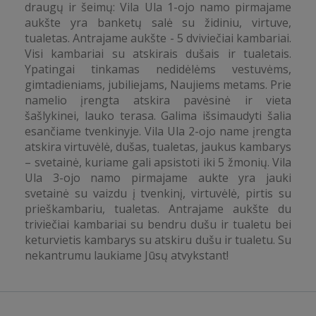
draugų ir šeimų: Vila Ula 1-ojo namo pirmajame
aukšte yra banketų salė su židiniu, virtuve,
tualetas. Antrajame aukšte - 5 dviviečiai kambariai.
Visi kambariai su atskirais dušais ir tualetais.
Ypatingai tinkamas nedidėlėms vestuvėms,
gimtadieniams, jubiliejams, Naujiems metams. Prie
namelio įrengta atskira pavėsinė ir vieta
šašlykinei, lauko terasa. Galima išsimaudyti šalia
esančiame tvenkinyje. Vila Ula 2-ojo name įrengta
atskira virtuvėlė, dušas, tualetas, jaukus kambarys
– svetainė, kuriame gali apsistoti iki 5 žmonių. Vila
Ula 3-ojo namo pirmajame aukte yra jauki
svetainė su vaizdu į tvenkinį, virtuvėlė, pirtis su
prieškambariu, tualetas. Antrajame aukšte du
triviečiai kambariai su bendru dušu ir tualetu bei
keturvietis kambarys su atskiru dušu ir tualetu. Su
nekantrumu laukiame Jūsų atvykstant!