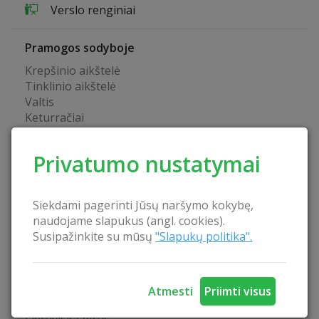
Verslo renginiai
Pramogos sodyboje
Krepšinio aikštelė
Tinklinio aikštelė
Valtis
Keturračiai
Sodybos privalumai
Privatumo nustatymai
Atskira patalpa seminarams
Vaikų žaidimo aikštelė
Siekdami pagerinti Jūsų naršymo kokybę,
Tinkama vieta maudynėms
naudojame slapukus (angl. cookies).
Pavėsinė
Susipažinkite su mūsų
"Slapukų politika".
Belaidis internetas
Maitinimo paslauga
Biliardas
Stalo tenisas
Atmesti
Priimti visus
Kubilas