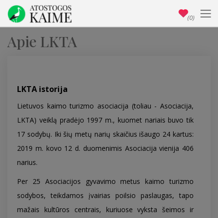
(0)
Apie LKTA
LKTA istorija
Lietuvos kaimo turizmo asociacija (toliau - Asociacija,
LKTA) veiklą pradėjo 1997 m., kuomet nariais buvo tik
17 sodybų. Iki šių metų narių skaičius išaugo 24 kartus:
2019 m. kovo 12 d. duomenimis Asociacija vienija 406
narius.
Per 25 Asociacijos gyvavimo metus kaimo turizmo
sodybos, teikdamos įvairias poilsio paslaugas, tapo
mažais kultūros centrais, kuriuose vyksta šeimos ir