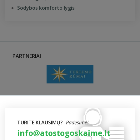
Sodybos komforto lygis
PARTNERIAI
TURITE KLAUSIMŲ?
Padėsime!
info@atostogoskaime.lt