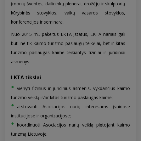
įmonių šventės, dailininkų plenerai, drožėjų ir skulptorių
kūrybinės stovyklos, vaikų vasaros stovyklos,
konferencijos ir seminarai.
Nuo 2015 m., pakeitus LKTA Įstatus, LKTA nariais gali
būti ne tik kaimo turizmo paslaugų teikėjai, bet ir kitas
turizmo paslaugas kaime teikiantys fiziniai ir juridiniai
asmenys.
LKTA tikslai
vienyti fizinius ir juridinius asmenis, vykdančius kaimo
turizmo veiklą ir/ar kitas turizmo paslaugas kaime;
atstovauti Asociacijos narių interesams įvairiose
institucijose ir organizacijose;
koordinuoti Asociacijos narių veiklą plėtojant kaimo
turizmą Lietuvoje;