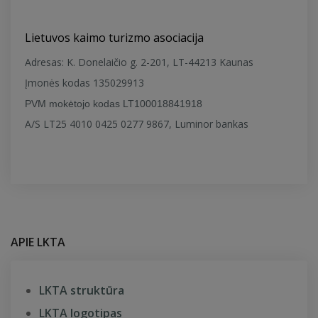
Lietuvos kaimo turizmo asociacija
Adresas: K. Donelaičio g. 2-201, LT-44213 Kaunas
Įmonės kodas 135029913
PVM mokėtojo kodas LT100018841918
A/S LT25 4010 0425 0277 9867, Luminor bankas
APIE LKTA
LKTA struktūra
LKTA logotipas