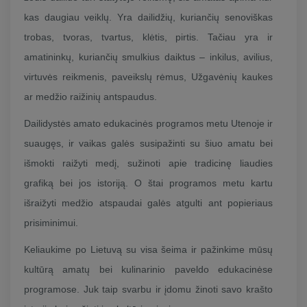
kas daugiau veiklų. Yra dailidžių, kuriančių senoviškas
trobas, tvoras, tvartus, klėtis, pirtis. Tačiau yra ir
amatininkų, kuriančių smulkius daiktus – inkilus, avilius,
virtuvės reikmenis, paveikslų rėmus, Užgavėnių kaukes
ar medžio raižinių antspaudus.
Dailidystės amato edukacinės programos metu Utenoje ir
suaugęs, ir vaikas galės susipažinti su šiuo amatu bei
išmokti raižyti medį, sužinoti apie tradicinę liaudies
grafiką bei jos istoriją. O štai programos metu kartu
išraižyti medžio atspaudai galės atgulti ant popieriaus
prisiminimui.
Keliaukime po Lietuvą su visa šeima ir pažinkime mūsų
kultūrą amatų bei kulinarinio paveldo edukacinėse
programose. Juk taip svarbu ir įdomu žinoti savo krašto