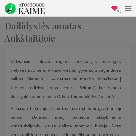
(0)
Dailidystės amatas
Aukštaitijoje
Didžiausio Lietuvos regiono Aukštaitijos miškingos
vietovės nuo seno diktavo vietinių gyventojų pagrindines
veiklas. Viena iš jų – darbas su medžiu. Kviečiame į
Utenos tradicinių amatų centrą “Svirnas”, kur senojo
dailidystės amato moko Odeta Tumėnaitė-Bražėnienė.
Anksčiau Lietuvoje iš medžio buvo statomi gyvenamieji
namai. Dailidės medį paverčia statybinėmis
konstrukcijomis, kurias galima montuoti buityje. Nors
žodis dailidė turi statytojo reikšmę, šis amatas apima kur