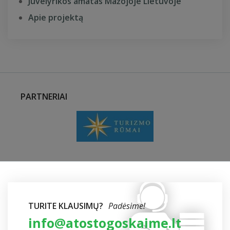
Juvelyrikos amatas Mažojoje Lietuvoje
Apie projektą
PARTNERIAI
TURITE KLAUSIMŲ?
Padėsime!
info@atostogoskaime.lt