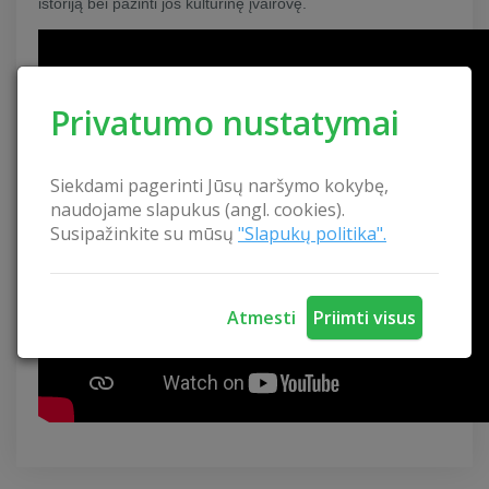
istoriją bei pažinti jos kultūrinę įvairovę.
Privatumo nustatymai
Siekdami pagerinti Jūsų naršymo kokybę,
naudojame slapukus (angl. cookies).
Susipažinkite su mūsų
"Slapukų politika".
Atmesti
Priimti visus