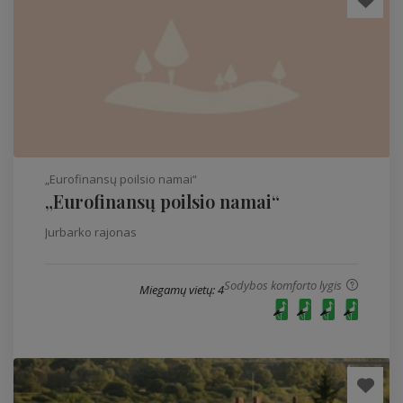
„Eurofinansų poilsio namai“
„Eurofinansų poilsio namai“
Jurbarko rajonas
Sodybos komforto lygis
Miegamų vietų: 4