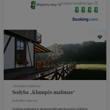
Sodybos komforto lygis
Miegamų vietų: 50
„Klumpės malūnas“
Sodyba „Klumpės malūnas“
Jurbarko rajonas
Svečiai priimami ir apgyvendinami buvusio malūno