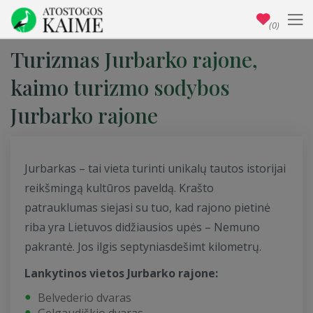
(0)
Turizmas Jurbarko rajone,
kaimo turizmo sodybos
Jurbarko rajone
Jurbarkas – tai vieta turinti unikalų tautos istorijai
reikšmingą kultūros paveldą. Krašto
patrauklumas siejasi su tuo, kad rajono pietinė
riba yra Lietuvos didžiausios upės – Nemuno
pakrantė. Jos ilgis septyniasdešimt kilometrų.
Lankytinos vietos Jurbarko rajone:
Belvederio dvaras