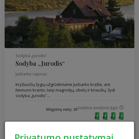
Sodyba „Jurodis“
Sodyba „Jurodis“
Jurbarko rajonas
Kryžiuočių žygių užgrūdintame Jurbarko krašte, ant
Nemuno kranto, tarp magnolijų, obelų ir kriaušių, žydi
sodyba „Jurodis“....
Sodybos komforto lygis
Miegamų vietų: 38
Privatumo nustatymai