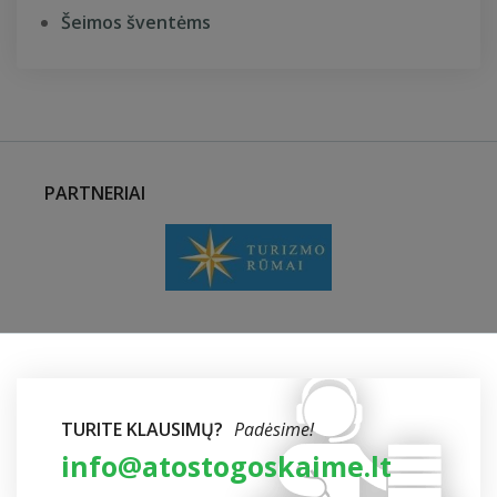
Šeimos šventėms
PARTNERIAI
TURITE KLAUSIMŲ?
Padėsime!
info@atostogoskaime.lt