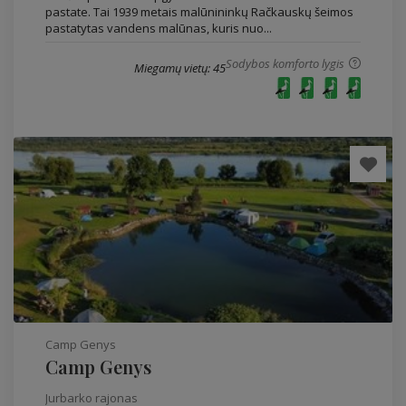
pastate. Tai 1939 metais malūnininkų Račkauskų šeimos
pastatytas vandens malūnas, kuris nuo...
Sodybos komforto lygis
Miegamų vietų: 45
Camp Genys
Camp Genys
Jurbarko rajonas