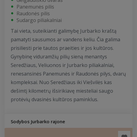
Gelgaudiškio dvaras
Panemunės pilis
Raudonės pilis
Sudargo piliakalniai
Tai vieta, suteikianti galimybę Jurbarko kraštą
pamatyti sausumos ar vandens keliu. Čia galima
prisiliesti prie tautos praeities ir jos kultūros.
Gynybinę viduramžių pilių sieną menantys
Seredžiaus, Veliuonos ir Jurbarko piliakalniai,
renesansinės Panemunės ir Raudonės pilys, dvarų
kompleksai. Nuo Seredžiaus iki Viešvilės kas
dešimtį kilometrų išsirikiavę miesteliai saugo
protėvių dvasinės kultūros paminklus.
Sodybos Jurbarko rajone