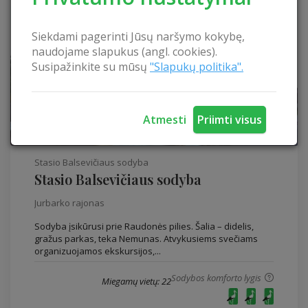
Siekdami pagerinti Jūsų naršymo kokybę,
naudojame slapukus (angl. cookies).
Susipažinkite su mūsų
"Slapukų politika".
Atmesti
Priimti visus
Stasio Balsevičiaus sodyba
Stasio Balsevičiaus sodyba
Jurbarko rajonas
Sodyba įsikūrusi prie Raudonės pilies. Šalia – didelis,
gražus parkas, teka Nemunas. Atvykusiems svečiams
organizuojamos ekskursijos,...
Sodybos komforto lygis
Miegamų vietų: 22