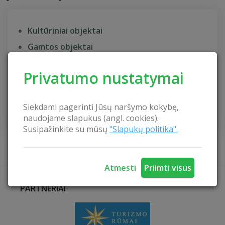
Kultūriniai objektai
Gamtos objektai
Kulinarinis paveldas
Privatumo nustatymai
Aktyvus laisvalaikis
Poilsis prie ežero
Siekdami pagerinti Jūsų naršymo kokybę,
Šeimos šventėms
naudojame slapukus (angl. cookies).
Susipažinkite su mūsų
"Slapukų politika".
Atmesti
Priimti visus
PARTNERIAI