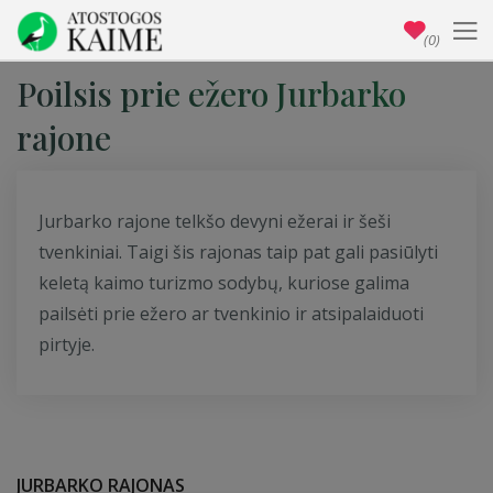
(0)
Poilsis prie ežero Jurbarko
rajone
Jurbarko rajone telkšo devyni ežerai ir šeši
tvenkiniai. Taigi šis rajonas taip pat gali pasiūlyti
keletą kaimo turizmo sodybų, kuriose galima
pailsėti prie ežero ar tvenkinio ir atsipalaiduoti
pirtyje.
JURBARKO RAJONAS