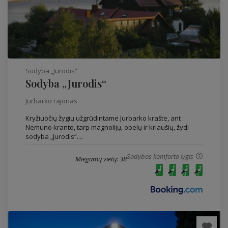
Sodyba „Jurodis“
Sodyba „Jurodis“
Jurbarko rajonas
Kryžiuočių žygių užgrūdintame Jurbarko krašte, ant
Nemuno kranto, tarp magnolijų, obelų ir kriaušių, žydi
sodyba „Jurodis“....
Sodybos komforto lygis
Miegamų vietų: 38