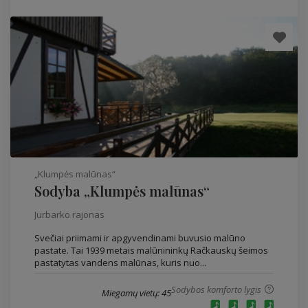
„Klumpės malūnas“
Sodyba „Klumpės malūnas“
Jurbarko rajonas
Svečiai priimami ir apgyvendinami buvusio malūno
pastate. Tai 1939 metais malūnininkų Račkauskų šeimos
pastatytas vandens malūnas, kuris nuo...
Sodybos komforto lygis
Miegamų vietų: 45