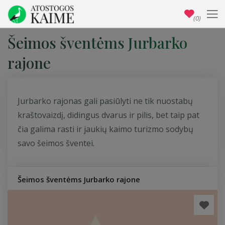
(0)
Šeimos šventėms Jurbarko
rajone
Jurbarko rajonas gali pasiūlyti ne tik nuostabų
kraštovaizdį, didingus dvarus ir pilis, bet taip pat
čia galima rasti ir jaukių kaimo turizmo sodybų
savo šeimos šventei.
Šeimos šventėms Jurbarko rajone