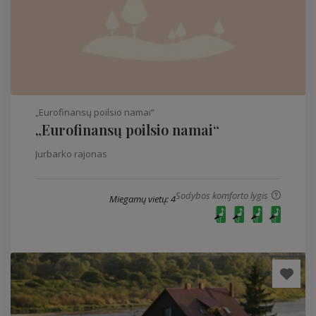
„Eurofinansų poilsio namai“
„Eurofinansų poilsio namai“
Jurbarko rajonas
Sodybos komforto lygis
Miegamų vietų: 4