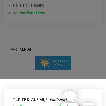
Poilsis prie ežero
Šeimos šventėms
PARTNERIAI
TURITE KLAUSIMŲ?
Padėsime!