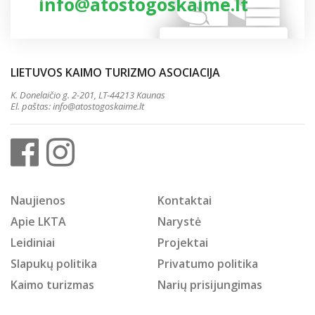
info@atostogoskaime.lt
LIETUVOS KAIMO TURIZMO ASOCIACIJA
K. Donelaičio g. 2-201, LT-44213 Kaunas
El. paštas:
info@atostogoskaime.lt
Naujienos
Kontaktai
Apie LKTA
Narystė
Leidiniai
Projektai
Slapukų politika
Privatumo politika
Kaimo turizmas
Narių prisijungimas