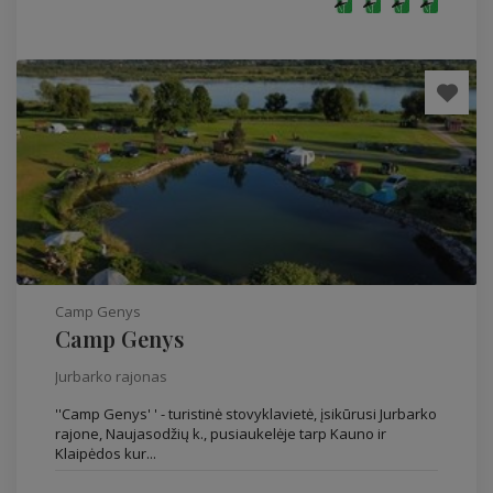
Camp Genys
Camp Genys
Jurbarko rajonas
''Camp Genys' ' - turistinė stovyklavietė, įsikūrusi Jurbarko
rajone, Naujasodžių k., pusiaukelėje tarp Kauno ir
Klaipėdos kur...