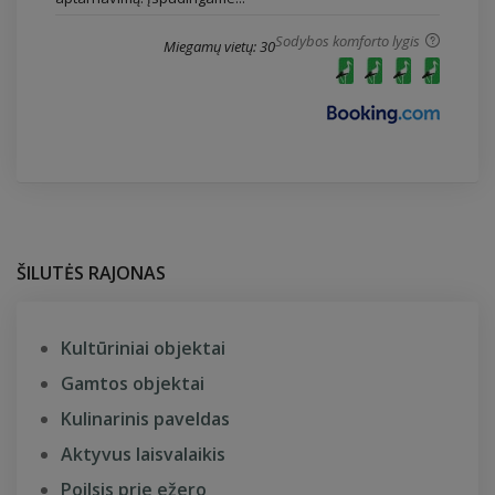
Sodybos komforto lygis
Miegamų vietų: 30
ŠILUTĖS RAJONAS
Kultūriniai objektai
Gamtos objektai
Kulinarinis paveldas
Aktyvus laisvalaikis
Poilsis prie ežero