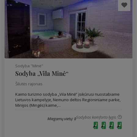
Sodyba "Minė"
Sodyba „Vila Minė“
Šilutės rajonas
Kaimo turizmo sodyba „Vila Minė“ įsikūrusi nuostabiame
Lietuvos kampelyje, Nemuno deltos Regioniniame parke,
Minijos (Mingės) kaime,...
Sodybos komforto lygis
Miegamų vietų: 8