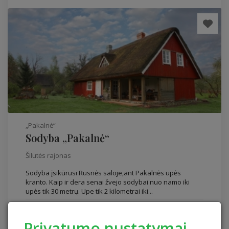
„Pakalnė“
Sodyba „Pakalnė“
Šilutės rajonas
Sodyba įsikūrusi Rusnės saloje,ant Pakalnės upės
kranto. Kaip ir dera senai žvejo sodybai nuo namo iki
upės tik 30 metrų. Upe tik 2 kilometrai iki...
Sodybos komforto lygis
Miegamų vietų: 12
Privatumo nustatymai