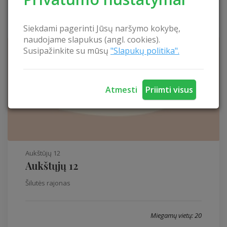
Siekdami pagerinti Jūsų naršymo kokybę,
naudojame slapukus (angl. cookies).
Susipažinkite su mūsų
"Slapukų politika".
Atmesti
Priimti visus
Aukštūjų 12
Aukštųjų 12
Šilutės rajonas
Miegamų vietų: 20