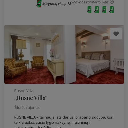
Sodybos komforto lygis
Miegamų vietų: 18
Rusne Villa
„Rusne Villa“
Šilutės rajonas
RUSNE VILLA – tai naujai atsidariusi prabangi sodyba, kuri
teikia aukščiausio lygio nakvynę, maitinimą ir
aptarnavimą. Įspūdingame...