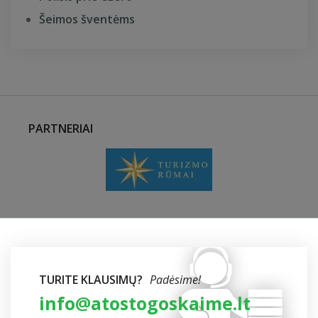
Šeimos šventėms
PARTNERIAI
TURITE KLAUSIMŲ?
Padėsime!
info@atostogoskaime.lt