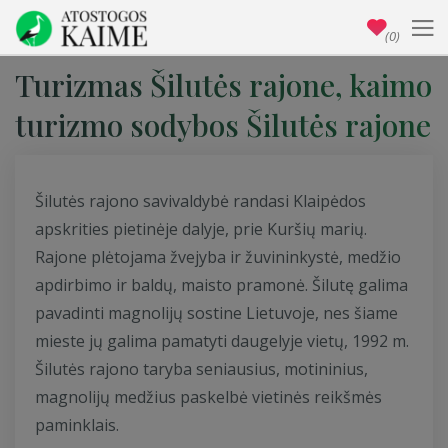
(0)
Turizmas Šilutės rajone, kaimo
turizmo sodybos Šilutės rajone
Šilutės rajono savivaldybė randasi Klaipėdos
apskrities pietinėje dalyje, prie Kuršių marių.
Rajone plėtojama žvejyba ir žuvininkystė, medžio
apdirbimo ir baldų, maisto pramonė. Šilutę galima
pavadinti magnolijų sostine Lietuvoje, nes šiame
mieste jų galima pamatyti daugelyje vietų, 1992 m.
Šilutės rajono taryba seniausius, motininius,
magnolijų medžius paskelbė vietinės reikšmės
paminklais.