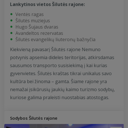
Lankytinos vietos Šilutės rajone:
Ventės ragas
Šilutės muziejus
Hugo Šujaus dvaras
Avandeltos rezervatas
Šilutės evangelikų liuteronų bažnyčia
Kiekvieną pavasarį Šilutės rajone Nemuno
potvynis apsemia dideles teritorijas, atkirsdamas
sausumos transporto susisiekimą į kai kurias
gyvenvietes. Šilutės kraštas tikrai unikalus savo
kultūra bei žinoma – gamta. Šiame rajone yra
nemažai įsikūrusių jaukių kaimo turizmo sodybų,
kuriose galima praleisti nuostabias atostogas.
Sodybos Šilutės rajone