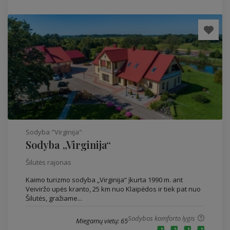
Sodyba "Virginija"
Sodyba „Virginija“
Šilutės rajonas
Kaimo turizmo sodyba „Virginija“ įkurta 1990 m. ant
Veiviržo upės kranto, 25 km nuo Klaipėdos ir tiek pat nuo
Šilutės, gražiame...
Sodybos komforto lygis
Miegamų vietų: 65