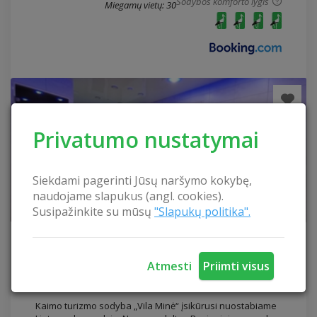
Sodybos komforto lygis
Miegamų vietų: 30
Privatumo nustatymai
Siekdami pagerinti Jūsų naršymo kokybę,
naudojame slapukus (angl. cookies).
Susipažinkite su mūsų
"Slapukų politika".
Sodyba "Minė"
Sodyba „Vila Minė“
Atmesti
Priimti visus
Šilutės rajonas
Kaimo turizmo sodyba „Vila Minė“ įsikūrusi nuostabiame