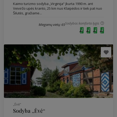
Kaimo turizmo sodyba „Virginija“ įkurta 1990 m. ant
Veiviržo upės kranto, 25 km nuo Klaipėdos ir tiek pat nuo
Šilutės, gražiame...
Sodybos komforto lygis
Miegamų vietų: 65
„Ėvė“
Sodyba „Ėvė“