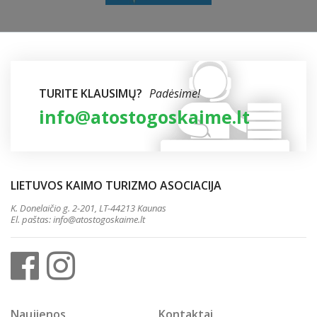
TURITE KLAUSIMŲ?
Padėsime!
info@atostogoskaime.lt
LIETUVOS KAIMO TURIZMO ASOCIACIJA
K. Donelaičio g. 2-201, LT-44213 Kaunas
El. paštas:
info@atostogoskaime.lt
Naujienos
Kontaktai