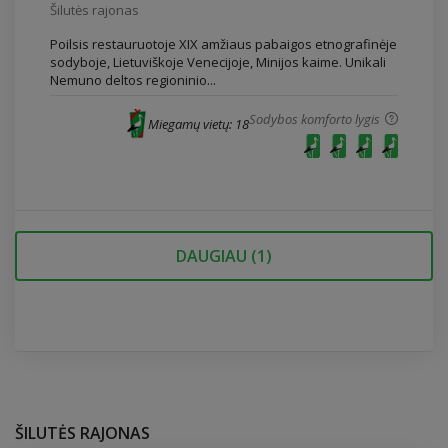
Šilutės rajonas
Poilsis restauruotoje XIX amžiaus pabaigos etnografinėje
sodyboje, Lietuviškoje Venecijoje, Minijos kaime. Unikali
Nemuno deltos regioninio...
Sodybos komforto lygis
Miegamų vietų: 18
DAUGIAU (
1
)
ŠILUTĖS RAJONAS