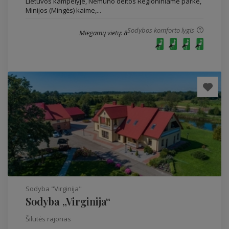
Lietuvos kampelyje, Nemuno deltos Regioniniame parke,
Minijos (Mingės) kaime,...
Sodybos komforto lygis
Miegamų vietų: 8
Sodyba "Virginija"
Sodyba „Virginija“
Šilutės rajonas