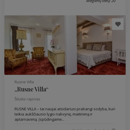
Miegamų vietų: 20
Rusne Villa
„Rusne Villa“
Šilutės rajonas
RUSNE VILLA – tai naujai atsidariusi prabangi sodyba, kuri
teikia aukščiausio lygio nakvynę, maitinimą ir
aptarnavimą. Įspūdingame...