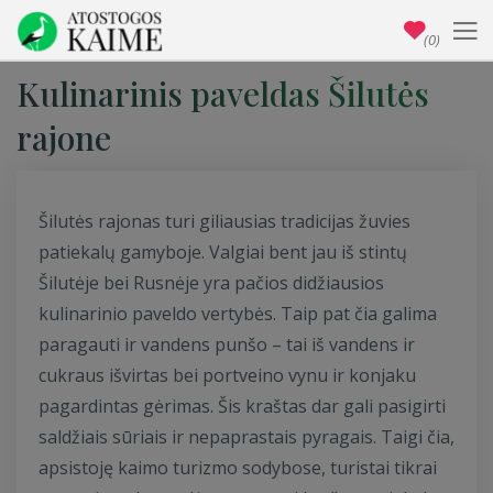
(0)
Kulinarinis paveldas Šilutės
rajone
Šilutės rajonas turi giliausias tradicijas žuvies
patiekalų gamyboje. Valgiai bent jau iš stintų
Šilutėje bei Rusnėje yra pačios didžiausios
kulinarinio paveldo vertybės. Taip pat čia galima
paragauti ir vandens punšo – tai iš vandens ir
cukraus išvirtas bei portveino vynu ir konjaku
pagardintas gėrimas. Šis kraštas dar gali pasigirti
saldžiais sūriais ir nepaprastais pyragais. Taigi čia,
apsistoję kaimo turizmo sodybose, turistai tikrai