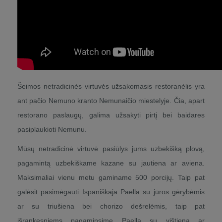
Šeimos netradicinės virtuvės užsakomasis restoranėlis yra
ant pačio Nemuno kranto Nemunaičio miestelyje. Čia, apart
restorano paslaugų, galima užsakyti pirtį bei baidares
pasiplaukioti Nemunu.
Mūsų netradicinė virtuvė pasiūlys jums uzbekišką plovą,
pagamintą uzbekiškame kazane su jautiena ar aviena.
Maksimaliai vienu metu gaminame 500 porcijų. Taip pat
galėsit pasimėgauti Ispaniškaja Paella su jūros gėrybėmis
ar su triušiena bei chorizo dešrelėmis, taip pat
išrankesniems pagaminsime Paella su vištiena ar