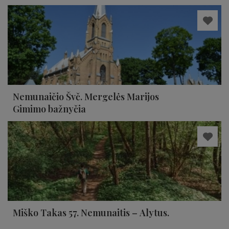
Nemunaičio Švč. Mergelės Marijos
Gimimo bažnyčia
Miško Takas 57. Nemunaitis – Alytus.