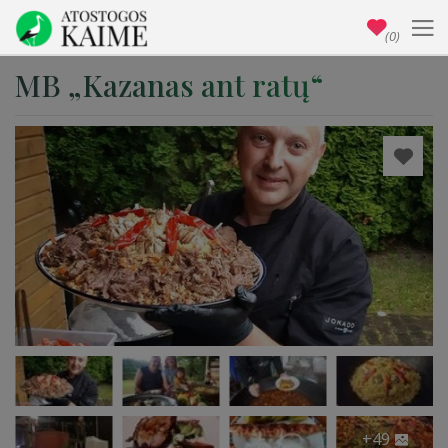
(0)
MB „Kazanas ant ratų“
+49