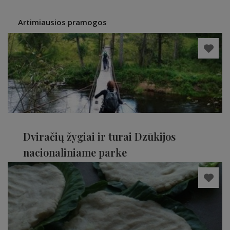
Artimiausios pramogos
Dviračių žygiai ir turai Dzūkijos
nacionaliniame parke
Varėnos rajonas