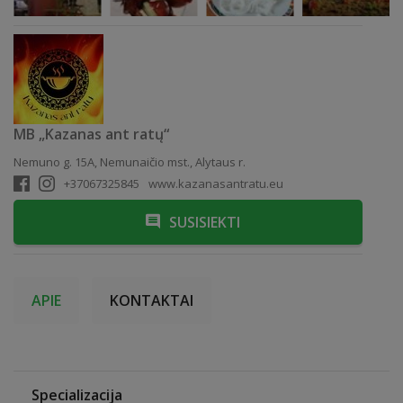
MB „Kazanas ant ratų“
Nemuno g. 15A, Nemunaičio mst., Alytaus r.
+37067325845
www.kazanasantratu.eu
SUSISIEKTI
APIE
KONTAKTAI
Specializacija