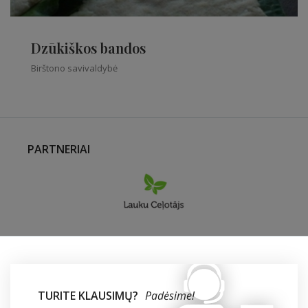
Dzūkiškos bandos
Birštono savivaldybė
PARTNERIAI
TURITE KLAUSIMŲ?
Padėsime!