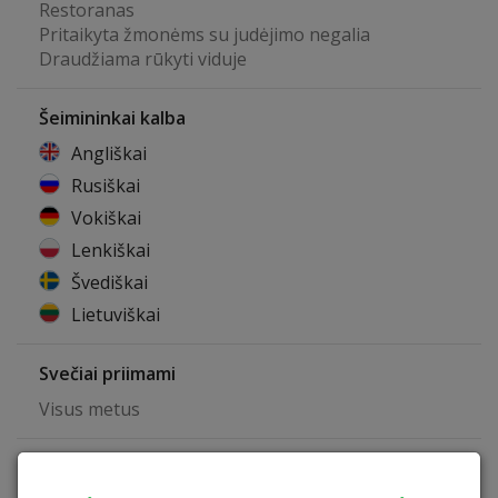
Restoranas
Pritaikyta žmonėms su judėjimo negalia
Draudžiama rūkyti viduje
Šeimininkai kalba
Angliškai
Rusiškai
Vokiškai
Lenkiškai
Švediškai
Lietuviškai
Svečiai priimami
Visus metus
Šeimininkai gyvena ne sodyboje, o aplanko pagal
poreikį