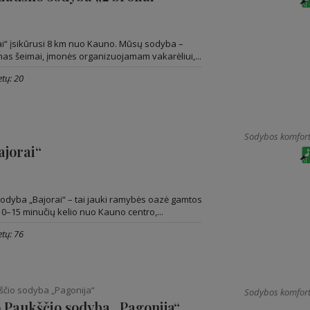
ai“ įsikūrusi 8 km nuo Kauno. Mūsų sodyba –
mas šeimai, įmonės organizuojamam vakarėliui,...
tų: 20
Sodybos komfort
ajorai“
odyba „Bajorai“ – tai jauki ramybės oazė gamtos
0–15 minučių kelio nuo Kauno centro,...
tų: 76
ščio sodyba „Pagonija“
Sodybos komfort
 Paukščio sodyba „Pagonija“