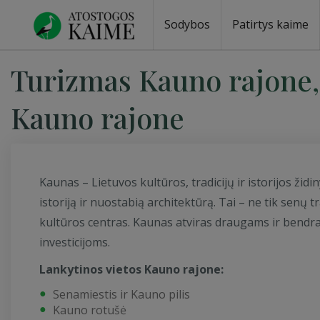
Sodybos
Patirtys kaime
Sodybos prie ežero
Sodybos vestuvėms
Sodybos poilsiui
Vilos, rezidencijos
Sodybos renginiams
Kempingai
Stovyklavietės
Pirties nuom
Baidarių nu
Turizmas Kauno rajone,
Kauno rajone
Kaunas – Lietuvos kultūros, tradicijų ir istorijos židi
istoriją ir nuostabią architektūrą. Tai – ne tik senų 
kultūros centras. Kaunas atviras draugams ir bendr
investicijoms.
Lankytinos vietos Kauno rajone:
Senamiestis ir Kauno pilis
Kauno rotušė