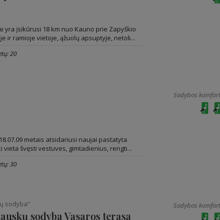
i yra įsikūrusi 18 km nuo Kauno prie Zapyškio
je ir ramioje vietoje, ąžuolų apsuptyje, netoli...
tų: 20
Sodybos komfort
2018.07.09 metais atsidariusi naujai pastatyta
 vieta švęsti vestuves, gimtadienius, rengti...
tų: 30
skų sodyba“
Sodybos komfort
adauskų sodyba Vasaros terasa