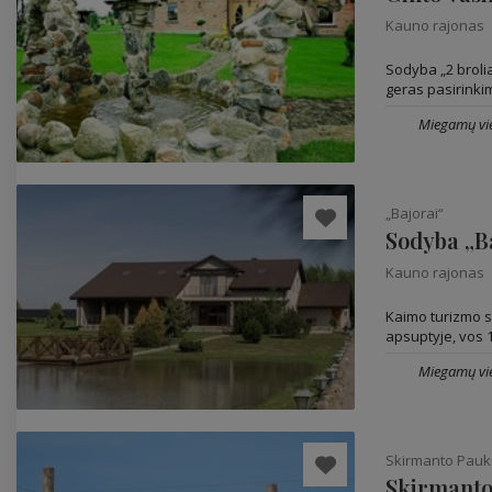
Kauno rajonas
Sodyba „2 broli
geras pasirinki
Miegamų vie
„Bajorai“
Sodyba „B
Kauno rajonas
Kaimo turizmo s
apsuptyje, vos 1
Miegamų vie
Skirmanto Pauk
Skirmanto