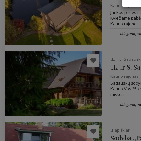
Kauno rajonas
Jaukus pirties 
Kviečiame pabėg
Kauno rajone –..
Miegamų vie
„L. ir S. Sadau
„L. ir S. 
Kauno rajonas
Sadauskų sodyba
Kauno Vos 25 km
miško...
Miegamų vie
„Papiškiai“
Sodyba „P