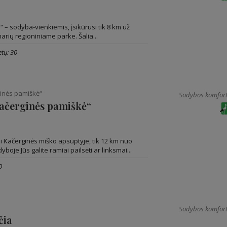
“ – sodyba-vienkiemis, įsikūrusi tik 8 km už
rių regioniniame parke. Šalia...
tų: 30
inės pamiškė“
Sodybos komfort
ačerginės pamiškė“
i Kačerginės miško apsuptyje, tik 12 km nuo
boje Jūs galite ramiai pailsėti ar linksmai...
0
Sodybos komfort
čia