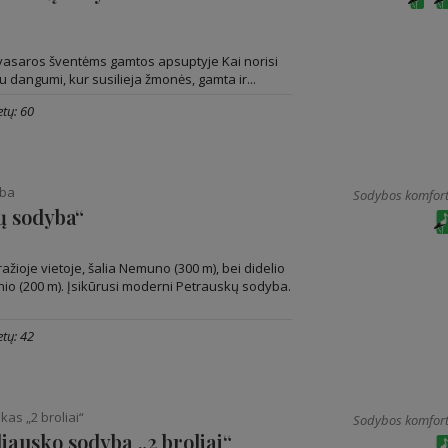
vasaros šventėms gamtos apsuptyje Kai norisi
u dangumi, kur susilieja žmonės, gamta ir...
tų: 60
yba
Sodybos komfort
ų sodyba“
ažioje vietoje, šalia Nemuno (300 m), bei didelio
io (200 m). Įsikūrusi moderni Petrauskų sodyba.
tų: 42
kas „2 broliai“
Sodybos komfort
liausko sodyba „2 broliai“