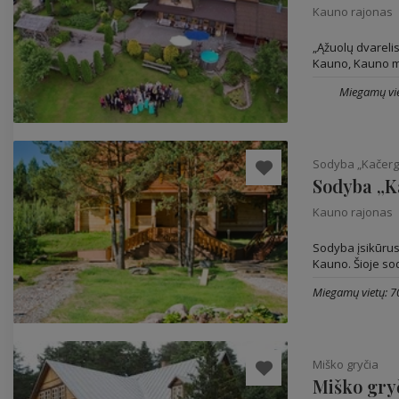
Kauno rajonas
„Ąžuolų dvarelis
Kauno, Kauno ma
Miegamų vie
Sodyba „Kačerg
Sodyba „K
Kauno rajonas
Sodyba įsikūrus
Kauno. Šioje sody
Miegamų vietų: 7
Miško gryčia
Miško gry