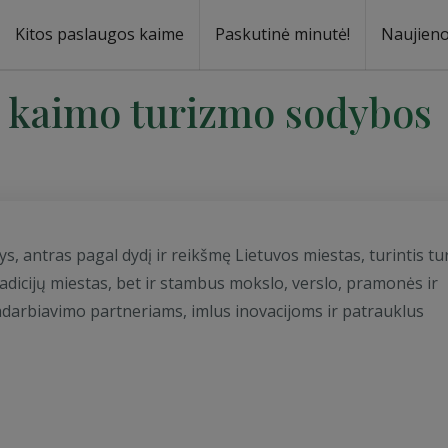
Kitos paslaugos kaime
Paskutinė minutė!
Naujien
a
oma
 kaimo turizmo sodybos
nys, antras pagal dydį ir reikšmę Lietuvos miestas, turintis tu
tradicijų miestas, bet ir stambus mokslo, verslo, pramonės ir
adarbiavimo partneriams, imlus inovacijoms ir patrauklus