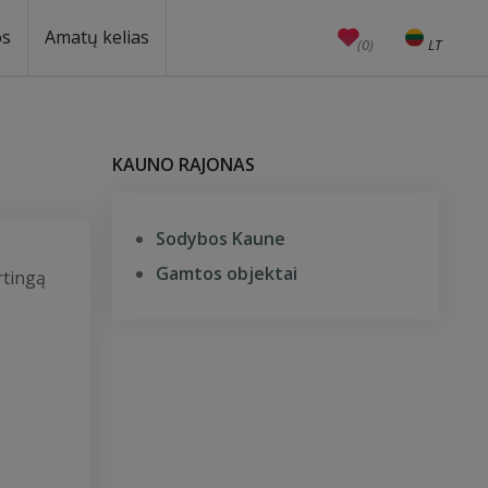
os
Amatų kelias
(0)
LT
EN
Amatai
Edukacijos
Unesco
KAUNO RAJONAS
Sodybos Kaune
Gamtos objektai
rtingą