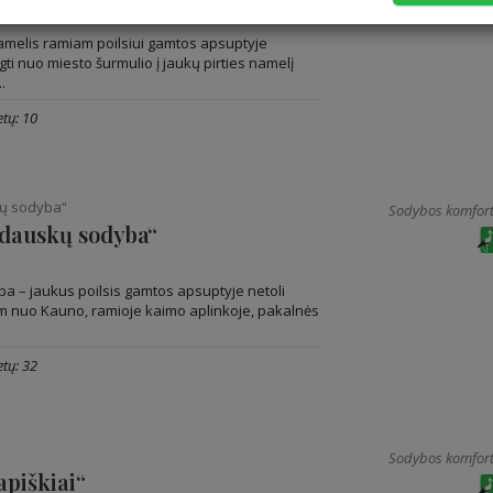
namelis ramiam poilsiui gamtos apsuptyje
ti nuo miesto šurmulio į jaukų pirties namelį
.
tų: 10
skų sodyba“
Sodybos komfort
Sadauskų sodyba“
 – jaukus poilsis gamtos apsuptyje netoli
 nuo Kauno, ramioje kaimo aplinkoje, pakalnės
tų: 32
Sodybos komfort
apiškiai“