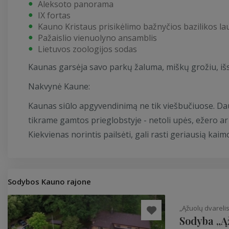
Aleksoto panorama
IX fortas
Kauno Kristaus prisikėlimo bažnyčios bazilikos la
Pažaislio vienuolyno ansamblis
Lietuvos zoologijos sodas
Kaunas garsėja savo parkų žaluma, miškų grožiu, išsk
Nakvynė Kaune:
Kaunas siūlo apgyvendinimą ne tik viešbučiuose. Da
tikrame gamtos prieglobstyje - netoli upės, ežero ar
Kiekvienas norintis pailsėti, gali rasti geriausią k
Sodybos Kauno rajone
„Ąžuolų dvarelis
Sodyba „Ąž