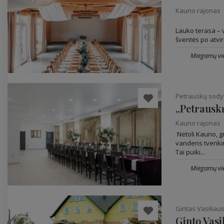
Kauno rajonas
Lauko terasa – 
šventės po atvir
Miegamų vie
Petrauskų sod
„Petrausk
Kauno rajonas
Netoli Kauno, gr
vandens tvenkin
Tai puiki...
Miegamų vie
Gintas Vasiliaus
Ginto Vasi