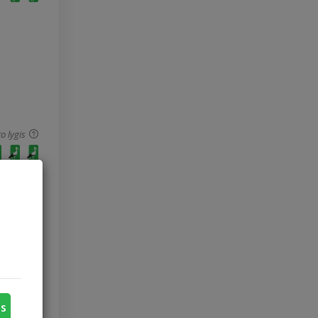
o lygis
o lygis
us