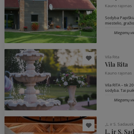
Kauno rajonas
Sodyba Papiškia
miestelio, gražio
Miegamų vie
Vila Rita
Vila Rita
Kauno rajonas
Vila RITA – tik 
sodyba. Tai puiki
Miegamų vie
„L. ir S. Sadau
L. ir S. S