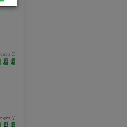
o lygis
o lygis