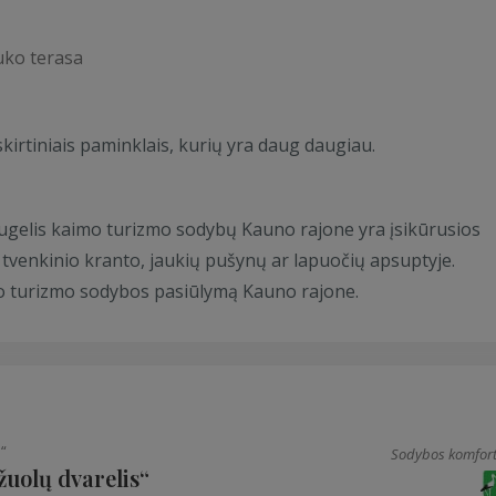
uko terasa
irtiniais paminklais, kurių yra daug daugiau.
ugelis kaimo turizmo sodybų Kauno rajone yra įsikūrusios
 tvenkinio kranto, jaukių pušynų ar lapuočių apsuptyje.
aimo turizmo sodybos pasiūlymą Kauno rajone.
“
Sodybos komfort
uolų dvarelis“