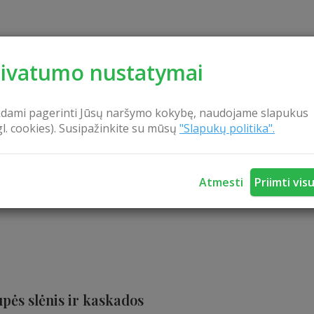
rivatumo nustatymai
kdami pagerinti Jūsų naršymo kokybę, naudojame slapukus
gl. cookies). Susipažinkite su mūsų
"Slapukų politika".
akas
Atmesti
Priimti vis
pės slėnis ir kaskados