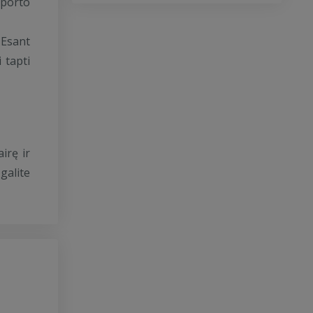
sporto
 Esant
 tapti
irę ir
galite