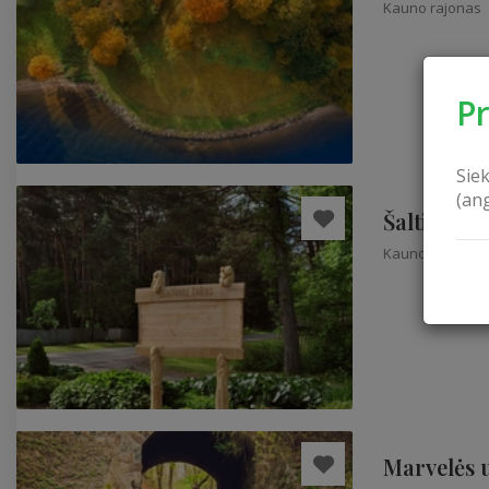
Kauno rajonas
P
Sie
(an
Šaltinių t
Kauno rajonas
Marvelės u