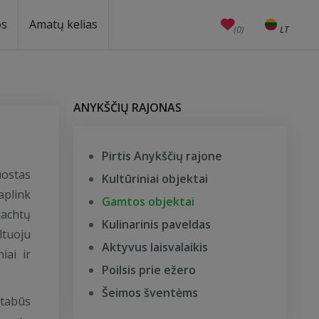
os
Amatų kelias
(0)
LT
EN
Amatai
Edukacijos
Unesco
ANYKŠČIŲ RAJONAS
Pirtis Anykščių rajone
uostas
Kultūriniai objektai
aplink
Gamtos objektai
jachtų
Kulinarinis paveldas
ltuoju
Aktyvus laisvalaikis
iai ir
Poilsis prie ežero
Šeimos šventėms
stabūs