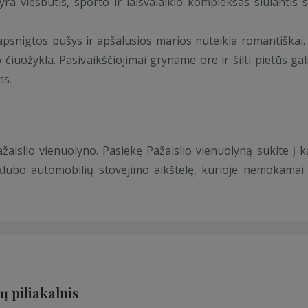
yra viešbutis, sporto ir laisvalaikio kompleksas siūlantis 
psnigtos pušys ir apšalusios marios nuteikia romantiškai.
uožykla. Pasivaikščiojimai gryname ore ir šilti pietūs gali
ms.
aislio vienuolyno. Pasiekę Pažaislio vienuolyną sukite į ka
htklubo automobilių stovėjimo aikštelę, kurioje nemokamai 
ų piliakalnis