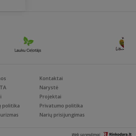
nos
Kontaktai
KTA
Narystė
i
Projektai
 politika
Privatumo politika
turizmas
Narių prisijungimas
Web sprendimai: