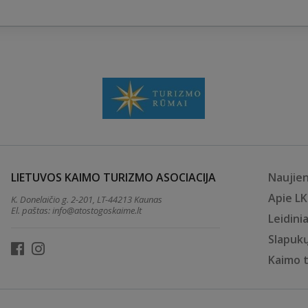
LIETUVOS KAIMO TURIZMO ASOCIACIJA
Naujie
Apie L
K. Donelaičio g. 2-201, LT-44213 Kaunas
El. paštas:
info@atostogoskaime.lt
Leidinia
Slapukų
Kaimo 