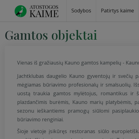
Sodybos
Patirtys kaime
Sodybos prie ežero
Sodybos vestuvėms
Sodybos poilsiui
Vilos, rezidencijos
Sodybos renginiams
Kempingai
Stovyklavietės
Pirties nuom
Baidarių nu
Gamtos objektai
Vienas iš gražiausių Kauno gamtos kampelių - Kauno 
Jachtklubas daugelio Kauno gyventojų ir svečių p
mėgiamas būriavimo profesionalų ir smalsuolių. Išski
uostą traukia gamtos mylėtojus, romantikus ir šei
plazdančimis burėmis, Kauno marių platybėmis, paly
sezonu ieškantiems pramogų siūlomi pasiplaukiojim
būriavimo renginiai.
Šioje vietoje įsikūręs restoranas siūlo europieti