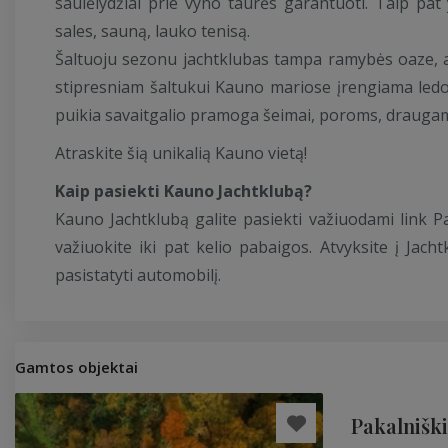
saulėlydžiai prie vyno taurės garantuoti. Taip pat 
sales, sauną, lauko tenisą.
Šaltuoju sezonu jachtklubas tampa ramybės oaze, a
stipresniam šaltukui Kauno mariose įrengiama ledo či
puikia savaitgalio pramoga šeimai, poroms, drauga
Atraskite šią unikalią Kauno vietą!
Kaip pasiekti Kauno Jachtklubą?
Kauno Jachtklubą galite pasiekti važiuodami link Paž
važiuokite iki pat kelio pabaigos. Atvyksite į Jac
pasistatyti automobilį.
Gamtos objektai
Pakalniški