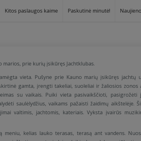
Kitos paslaugos kaime
Paskutinė minutė!
Naujien
a
oma
marios, prie kurių įsikūręs Jachtklubas.
amėgta vieta. Pušyne prie Kauno marių įsikūręs jachtų 
rtinė gamta, įrengti takeliai, suoleliai ir žaliosios zonos 
mas su vaikais. Puiki vieta pasivaikščioti, pasigrožėti 
dėti saulėlydžius, vaikams pažaisti žaidimų aikštelėje. Ši
ai valtimis, jachtomis, kateriais. Vyksta įvairūs muzikin
šką meniu, kelias lauko terasas, terasą ant vandens. Nuo