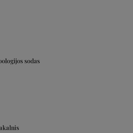
oologijos sodas
iakalnis