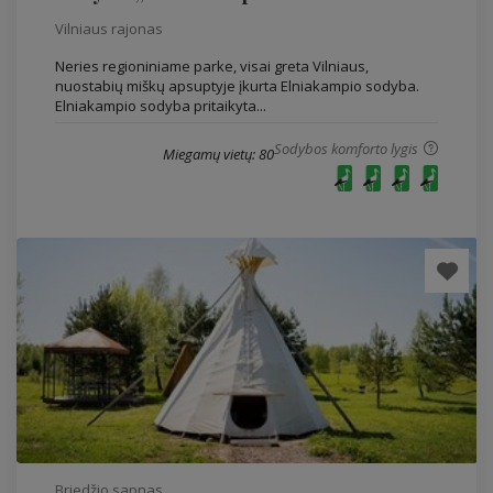
Vilniaus rajonas
Neries regioniniame parke, visai greta Vilniaus,
nuostabių miškų apsuptyje įkurta Elniakampio sodyba.
Elniakampio sodyba pritaikyta...
Sodybos komforto lygis
Miegamų vietų: 80
Briedžio sapnas