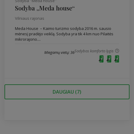
Sodyba "Meda house"
Sodyba „Meda house“
Vilniaus rajonas
Meda House – Kaimo turizmo sodyba 2016 m. sausio
mėnesį pradėjo veiklą. Sodyba yra tik 4 km nuo Pilaitės
mikrorajono....
Sodybos komforto lygis
Miegamų vietų: 36
DAUGIAU (
7
)