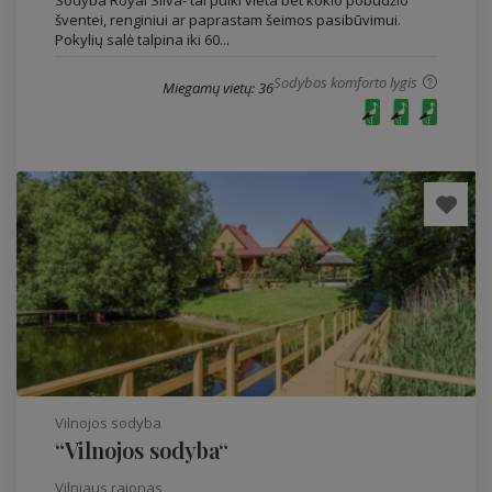
Sodyba Royal Silva- tai puiki vieta bet kokio pobūdžio
šventei, renginiui ar paprastam šeimos pasibūvimui.
Pokylių salė talpina iki 60...
Sodybos komforto lygis
Miegamų vietų: 36
Vilnojos sodyba
“Vilnojos sodyba“
Vilniaus rajonas