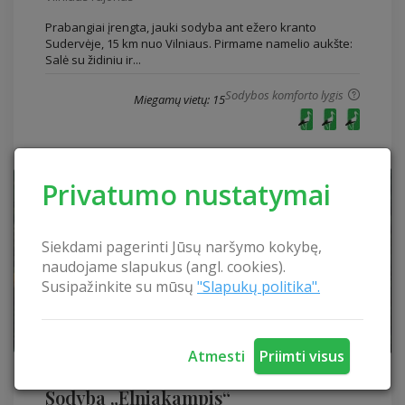
Prabangiai įrengta, jauki sodyba ant ežero kranto
Sudervėje, 15 km nuo Vilniaus. Pirmame namelio aukšte:
Salė su židiniu ir...
Sodybos komforto lygis
Miegamų vietų: 15
Privatumo nustatymai
Siekdami pagerinti Jūsų naršymo kokybę,
naudojame slapukus (angl. cookies).
Susipažinkite su mūsų
"Slapukų politika".
Atmesti
Priimti visus
„Elniakampis“
Sodyba „Elniakampis“