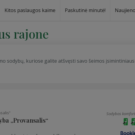
Kitos paslaugos kaime
Paskutinė minutė!
Naujien
a
oma
us rajone
mo sodybų, kuriose galite atšvęsti savo šeimos įsimintiniaus
salis“
Sodybos komfort
yba „Provansalis“
s