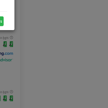
us
o lygis
o lygis