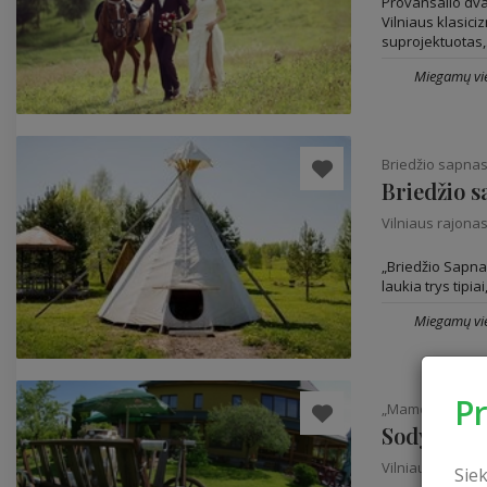
Provansalio dva
Vilniaus klasiciz
suprojektuotas,.
Miegamų vie
Briedžio sapna
Briedžio 
Vilniaus rajona
„Briedžio Sapnas
laukia trys tipia
Miegamų vie
P
„Mamos virtuvė
Sodyba „M
Vilniaus rajona
Sie