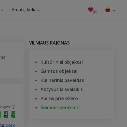
os
Amatų kelias
(0)
LT
EN
Amatai
Edukacijos
Unesco
VILNIAUS RAJONAS
ias
Kultūriniai objektai
Gamtos objektai
Kulinarinis paveldas
Aktyvus laisvalaikis
Poilsis prie ežero
o lygis
Šeimos šventėms