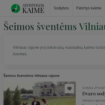
Sodybos
Patirtys kaime
Sodybos prie ežero
Sodybos vestuvėms
Sodybos poilsiui
Vilos, rezidencijos
Sodybos renginiams
Kempingai
Stovyklavietės
Pirties nuom
Baidarių nu
Šeimos šventėms Vilnia
Vilniaus rajone yra įsikūrusių nuostabių kaimo turiz
šventes.
Šeimos šventėms Vilniaus rajone
Sodyba „Provan
Dvaro sod
Vilniaus rajona