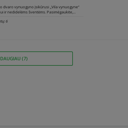
io dvaro vynuogyno įsikūrusi „Vila vynuogyne“
siui ir nedidelėms šventėms. Pasimėgaukite,...
tų: 6
DAUGIAU (
7
)