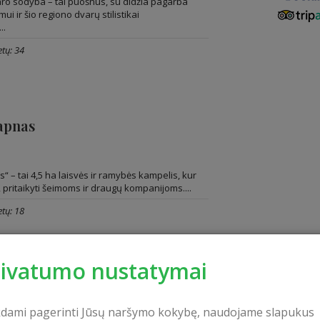
ro sodyba – tai puošnus, su didžia pagarba
mui ir šio regiono dvarų stilistikai
..
tų: 34
s
sapnas
s
“ – tai 4,5 ha laisvės ir ramybės kampelis, kur
i, pritaikyti šeimoms ir draugų kompanijoms....
tų: 18
rivatumo nustatymai
“
Sodybos komfort
amos virtuvė“
s
kdami pagerinti Jūsų naršymo kokybę, naudojame slapukus