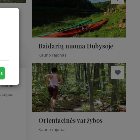
Baidarių nuoma Dubysoje
Kauno rajonas
us
o šiame
atalpos
Orientacinės varžybos
Kauno rajonas