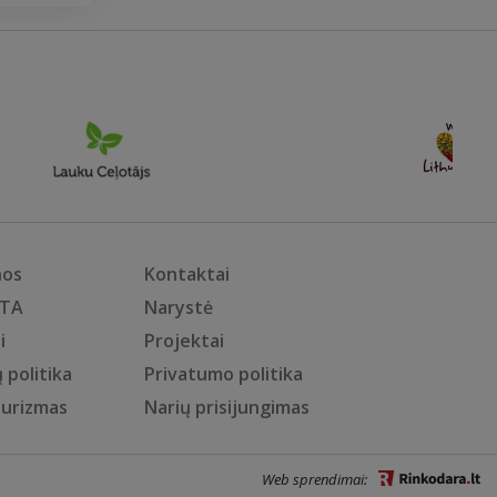
nos
Kontaktai
KTA
Narystė
i
Projektai
 politika
Privatumo politika
turizmas
Narių prisijungimas
Web sprendimai: