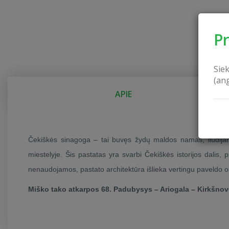
P
Sie
(an
APIE
Čekiškės sinagoga – tai buvęs žydų maldos namas, liudijan
miestelyje. Šis pastatas yra svarbi Čekiškės istorijos dali
nenaudojamos, pastato architektūra išlieka vertingu paveldo obj
Miško tako atkarpos 68. Padubysys – Ariogala – Kirkšnov