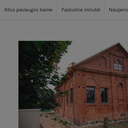
Kitos paslaugos kaime
Paskutinė minutė!
Naujien
a
oma