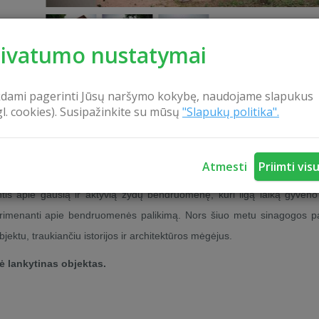
rivatumo nustatymai
kdami pagerinti Jūsų naršymo kokybę, naudojame slapukus
gl. cookies). Susipažinkite su mūsų
"Slapukų politika".
KONTAKTAI
Atmesti
Priimti vis
tis apie gausią ir aktyvią žydų bendruomenę, kuri ilgą laiką gyven
s, primenanti apie bendruomenės palikimą. Nors šiuo metu sinagogos p
ektu, traukiančiu istorijos ir architektūros mėgėjus.
ė lankytinas objektas.