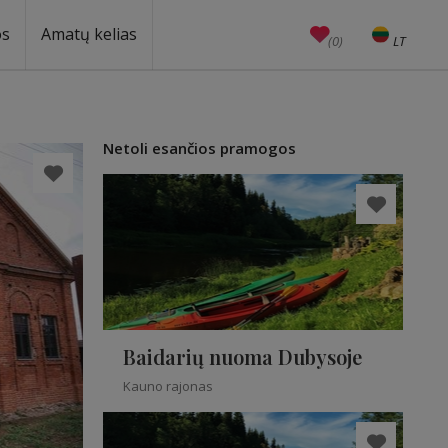
os
Amatų kelias
(0)
LT
EN
Amatai
Edukacijos
Unesco
Netoli esančios pramogos
Baidarių nuoma Dubysoje
Kauno rajonas