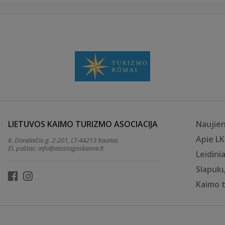
LIETUVOS KAIMO TURIZMO ASOCIACIJA
Naujie
Apie L
K. Donelaičio g. 2-201, LT-44213 Kaunas
El. paštas:
info@atostogoskaime.lt
Leidinia
Slapukų
Kaimo 