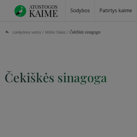
Sodybos
Patirtys kaime
Sodybos prie ežero
Sodybos vestuvėms
Sodybos poilsiui
Vilos, rezidencijos
Sodybos renginiams
Kempingai
Stovyklavietės
Pirties nuom
Baidarių nu
Lankytinos vietos
Miško Takas
Čekiškės sinagoga
Čekiškės sinagoga