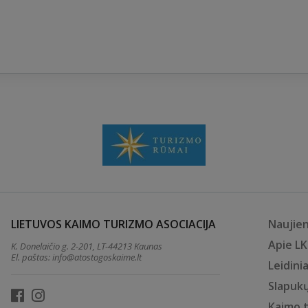
LIETUVOS KAIMO TURIZMO ASOCIACIJA
Naujie
Apie L
K. Donelaičio g. 2-201, LT-44213 Kaunas
El. paštas:
info@atostogoskaime.lt
Leidinia
Slapukų
Kaimo 