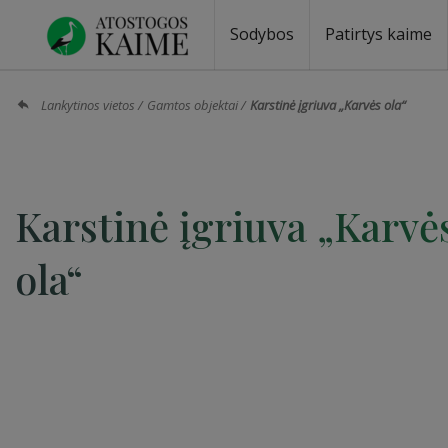
Sodybos
Patirtys kaime
Sodybos prie ežero
Sodybos vestuvėms
Sodybos poilsiui
Vilos, rezidencijos
Sodybos renginiams
Kempingai
Stovyklavietės
Pirties nuom
Baidarių nu
Lankytinos vietos
Gamtos objektai
Karstinė įgriuva „Karvės ola“
Karstinė įgriuva „Karvė
ola“