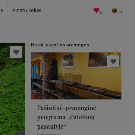
os
Amatų kelias
(0)
LT
EN
Amatai
Edukacijos
Unesco
Netoli esančios pramogos
Pažintinė-pramoginė
programa „Patefonų
pasaulyje“