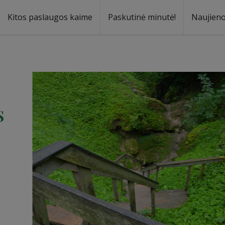
Kitos paslaugos kaime
Paskutinė minutė!
Naujien
a
oma
s