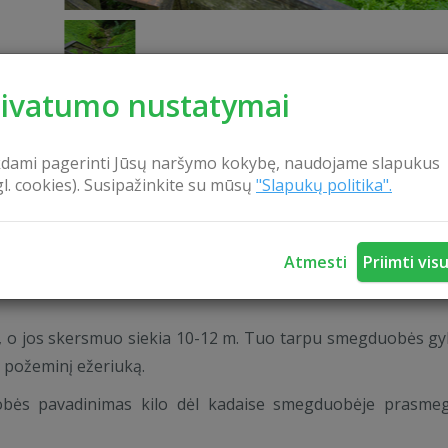
rivatumo nustatymai
kdami pagerinti Jūsų naršymo kokybę, naudojame slapukus
KONTAKTAI
gl. cookies). Susipažinkite su mūsų
"Slapukų politika".
Atmesti
Priimti vis
izmo sodyboje aplankykite žinomiausią smegduobę Lietu
, o jos skersmuo siekia 10-12 m. Tuo tarpu smegduobės gyl
r požeminį ežeriuką.
obės pavadinimas kilo dėl kadaise smegduobėje prasme