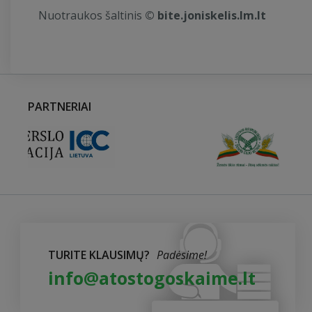
Nuotraukos šaltinis
© bite.joniskelis.lm.lt
PARTNERIAI
TURITE KLAUSIMŲ?
Padėsime!
info@atostogoskaime.lt