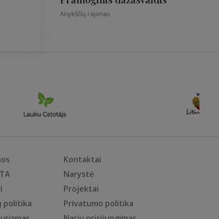
Anykščių rajonas
nos
Kontaktai
KTA
Narystė
i
Projektai
 politika
Privatumo politika
turizmas
Narių prisijungimas