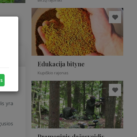
Biržų rajonas
Edukacija bityne
Kupiškio rajonas
us
voje –
is yra
gusios
Pramoginis dažasvaidis