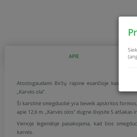
P
Sie
APIE
(an
Atostogaudami Biržų rajone esančioje kaimo tur
„Karvės ola“.
Ši karstinė smegduobė yra beveik apskritos formos
apie 12,6 m. „Karvės olos“ dugne išvysite 5 atšakas i
Vienoje legendoje pasakojama, kad šios smegdu
karvės.