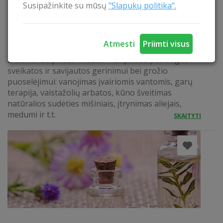
Susipažinkite su mūsų
"Slapukų politika".
Atmesti
Priimti visus
LIETUVIŠKOS PIRTIES RITUALAS
Lietuviškos pirties ritualai – tai pirties paslaugos
sveikatos ir savijautos gerinimui bei grožio
puoselėjimui: vanojimas įvairiomis vantomis, garų
terapija, vaistažolių arbatos, kūno šveitimas
natūralios sudėties mišiniais, įtrynimas aliejais,
medumi ir t.t.
SKAITYTI