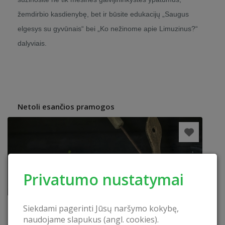
žemdirbio kasdienybę, bet ir būsite edukacijų „Saugus
elgesys su gyvūnais“ bei „Ko nežinome apie Limuzinus?“
dalyviais.
Netoli esančios pramogos
Privatumo nustatymai
Siekdami pagerinti Jūsų naršymo kokybę,
naudojame slapukus (angl. cookies).