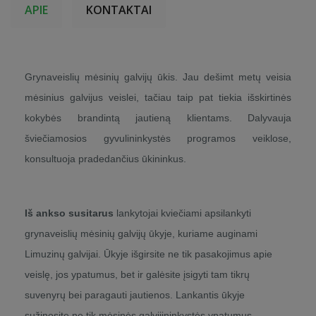
APIE
KONTAKTAI
Grynaveislių mėsinių galvijų ūkis. Jau dešimt metų veisia
mėsinius galvijus veislei, tačiau taip pat tiekia išskirtinės
kokybės brandintą jautieną klientams. Dalyvauja
šviečiamosios gyvulininkystės programos veiklose,
konsultuoja pradedančius ūkininkus.
Iš ankso susitarus
lankytojai kviečiami apsilankyti
grynaveislių mėsinių galvijų ūkyje, kuriame auginami
Limuzinų galvijai. Ūkyje išgirsite ne tik pasakojimus apie
veislę, jos ypatumus, bet ir galėsite įsigyti tam tikrų
suvenyrų bei paragauti jautienos. Lankantis ūkyje
sužinosite ne tik mėsinės galvijininkystės ypatumus,