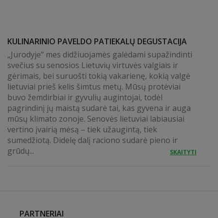
KULINARINIO PAVELDO PATIEKALŲ DEGUSTACIJA
„Jurodyje“ mes didžiuojamės galėdami supažindinti
svečius su senosios Lietuvių virtuvės valgiais ir
gėrimais, bei suruošti tokią vakarienę, kokią valgė
lietuviai prieš kelis šimtus metų. Mūsų protėviai
buvo žemdirbiai ir gyvulių augintojai, todėl
pagrindinį jų maistą sudarė tai, kas gyvena ir auga
mūsų klimato zonoje. Senovės lietuviai labiausiai
vertino įvairią mėsą – tiek užaugintą, tiek
sumedžiotą. Didelę dalį raciono sudarė pieno ir
grūdų...
SKAITYTI
PARTNERIAI