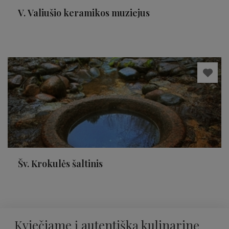
V. Valiušio keramikos muziejus
Šv. Krokulės šaltinis
Kviečiame į autentišką kulinarinę