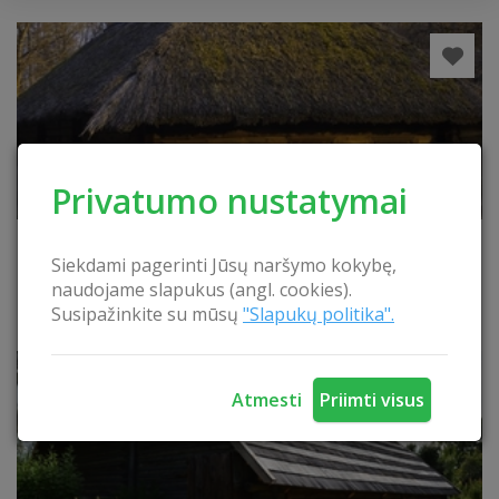
Privatumo nustatymai
Strazdų etnografinis kaimas
Siekdami pagerinti Jūsų naršymo kokybę,
naudojame slapukus (angl. cookies).
Susipažinkite su mūsų
"Slapukų politika".
Atmesti
Priimti visus