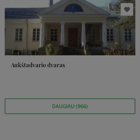
Aukštadvario dvaras
DAUGIAU (
966
)