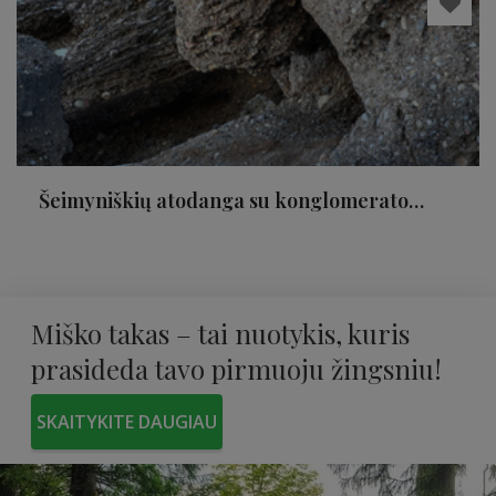
Šeimyniškių atodanga su konglomerato
uola
Miško takas – tai nuotykis, kuris
prasideda tavo pirmuoju žingsniu!
SKAITYKITE DAUGIAU