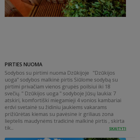
PIRTIES NUOMA
Sodybos su pirtimi nuoma Dzūkijoje "Dzūkijos
uoga" sodybos malkinė pirtis Siūlome sodybą su
pirtimi privačiam vienos grupės poilsiui iki 18
svečių. " Dzūkijos uoga " sodyboje Jūsų laukia: 7
atskiri, komfortiški miegamieji 4 vonios kambariai
erdvi svetainė su židiniu jaukiems vakarams
prižiūrėtas kiemas su pavėsine ir griliaus zona
lieptelis maudynėms tradicinė malkinė pirtis , skirta
tik...
SKAITYTI