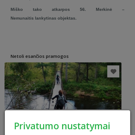
Miško tako atkarpos 56. Merkinė –
Nemunaitis lankytinas objektas.
Netoli esančios pramogos
Privatumo nustatymai