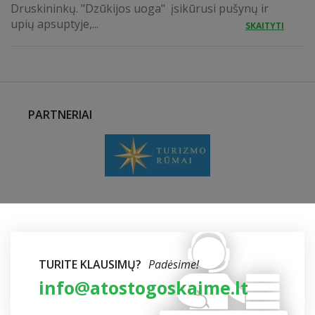
Druskininkų. "Dzūkijos uoga" įsikūrusi pušynų ir
upių apsuptyje,...
SKAITYTI
PARTNERIAI
TURITE KLAUSIMŲ?
Padėsime!
info@atostogoskaime.lt