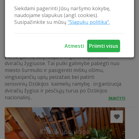
Siekdami pagerinti Jūsų naršymo kokybę,
naudojame slapukus (angl. cookies).
DVIRAČIŲ ŽYGIAI IR TURAI DZŪKIJOS
Susipažinkite su mūsų
"Slapukų politika".
NACIONALINIAME PARKE
Dviračių ir pėsčiųjų žygiai po Dzūkijos nacionalinį
parką Kaimo turizmo sodyba Dzūkijos uoga
Atmesti
Priimti visus
kviečia aktyviai pažinti Dzūkijos naciponalinio
parko gamtą dalyvaujant organizuojamuose
dviračių žygiuose. Tai puiki galimybė pabėgti nuo
miesto šurmulio ir pasigėrėti miškų ošimu,
vingiuojančių upių peizažais bei patirti
senovinių Dzūkijos kaimelių ramybę . organizuoja
dviračių žygius ir pėsčiųjų turus po Dzūkijos
nacionalinį...
SKAITYTI