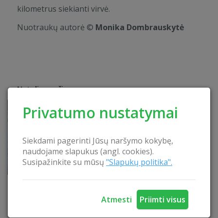
kilometrus siekianti virvė.
Nuotraukų autorė ©
Monika Dombrauskytė
Netoli esančios pramogos
Privatumo nustatymai
Siekdami pagerinti Jūsų naršymo kokybę,
naudojame slapukus (angl. cookies).
Susipažinkite su mūsų
"Slapukų politika".
Atmesti
Priimti visus