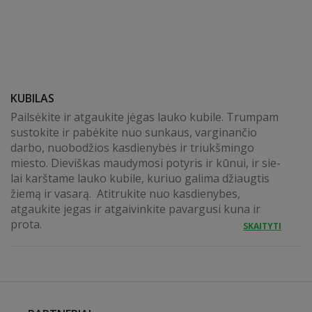
KUBILAS
Pailsėkite ir atgaukite jėgas lauko kubile. Trumpam
sustokite ir pabėkite nuo sunkaus, varginančio
darbo, nuobodžios kasdienybės ir triukšmingo
miesto. Dieviškas mau­dy­mo­si po­ty­ris ir kū­nui, ir sie­
lai karštame lauko ku­bi­le, ku­riuo ga­li­ma džiaug­tis
žie­mą ir va­sa­rą. Atitrukite nuo kasdienybes,
atgaukite jegas ir atgaivinkite pavargusi kuna ir
prota.
SKAITYTI