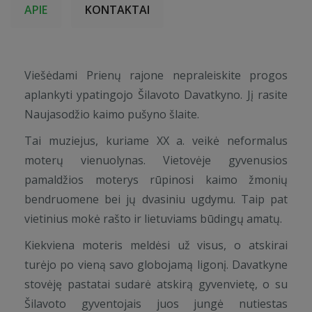
APIE
KONTAKTAI
Viešėdami Prienų rajone nepraleiskite progos
aplankyti ypatingojo Šilavoto Davatkyno. Jį rasite
Naujasodžio kaimo pušyno šlaite.
Tai muziejus, kuriame XX a. veikė neformalus
moterų vienuolynas. Vietovėje gyvenusios
pamaldžios moterys rūpinosi kaimo žmonių
bendruomene bei jų dvasiniu ugdymu. Taip pat
vietinius mokė rašto ir lietuviams būdingų amatų.
Kiekviena moteris meldėsi už visus, o atskirai
turėjo po vieną savo globojamą ligonį. Davatkyne
stovėję pastatai sudarė atskirą gyvenvietę, o su
Šilavoto gyventojais juos jungė nutiestas