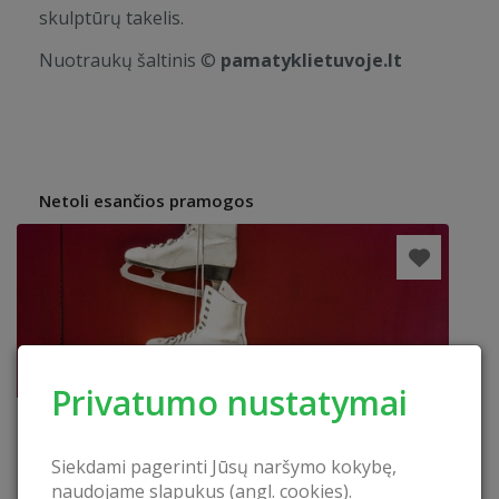
skulptūrų takelis.
Nuotraukų šaltinis ©
pamatyklietuvoje.lt
Netoli esančios pramogos
Privatumo nustatymai
Siekdami pagerinti Jūsų naršymo kokybę,
naudojame slapukus (angl. cookies).