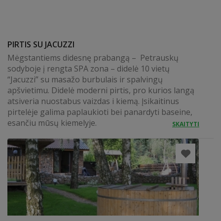
PIRTIS SU JACUZZI
Mėgstantiems didesnę prabangą – Petrauskų
sodyboje į rengta SPA zona – didelė 10 vietų
“Jacuzzi” su masažo burbulais ir spalvingų
apšvietimu. Didelė moderni pirtis, pro kurios langą
atsiveria nuostabus vaizdas i kiemą. Įsikaitinus
pirtelėje galima paplaukioti bei panardyti baseine,
esančiu mūsų kiemelyje.
SKAITYTI