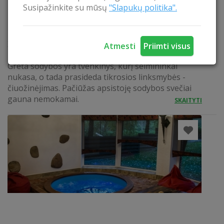
Susipažinkite su mūsų
"Slapukų politika".
ČIUOŽINĖJIMAS ANT LEDO SU PAČIŪŽOM
Žiemos metu apsistoję sodyboje "Bagrėnžaris"
Atmesti
Priimti visus
nemokamai galėsite mėgautis žiemos pramogomis.
Greta sodybos yra tvenkinys, kurį šeimininkai
nukasa, o tada prasideda tikrosios linksmybės -
čiuožinėjimas. Pačiūžas apsistoję sodybos svečiai
gauna nemokamai.
SKAITYTI