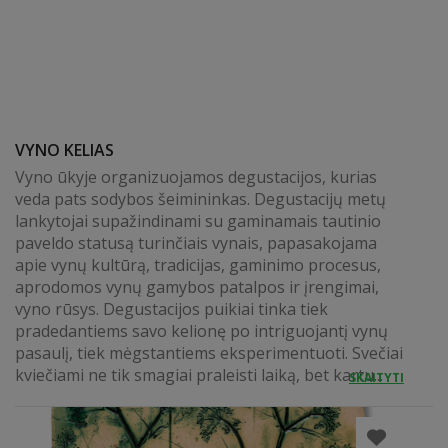
VYNO KELIAS
Vyno ūkyje organizuojamos degustacijos, kurias
veda pats sodybos šeimininkas. Degustacijų metų
lankytojai supažindinami su gaminamais tautinio
paveldo statusą turinčiais vynais, papasakojama
apie vynų kultūrą, tradicijas, gaminimo procesus,
aprodomos vynų gamybos patalpos ir įrengimai,
vyno rūsys. Degustacijos puikiai tinka tiek
pradedantiems savo kelionę po intriguojantį vynų
pasaulį, tiek mėgstantiems eksperimentuoti. Svečiai
kviečiami ne tik smagiai praleisti laiką, bet kartu...
SKAITYTI