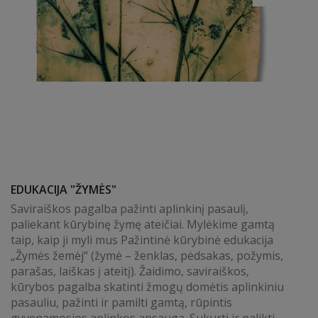
EDUKACIJA "ŽYMĖS"
Saviraiškos pagalba pažinti aplinkinį pasaulį,
paliekant kūrybinę žymę ateičiai. Mylėkime gamtą
taip, kaip ji myli mus Pažintinė kūrybinė edukacija
„Žymės žemėj“ (žymė – ženklas, pėdsakas, požymis,
parašas, laiškas į ateitį). Žaidimo, saviraiškos,
kūrybos pagalba skatinti žmogų domėtis aplinkiniu
pasauliu, pažinti ir pamilti gamtą, rūpintis