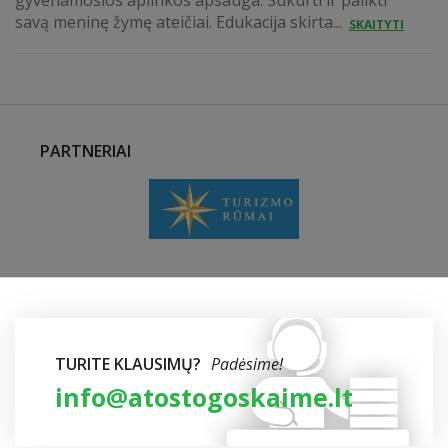
gyvenamosios aplinkos apsauga. Sukurti ir palikti
savą meninę žymę ateičiai. Edukacija skirta...
SKAITYTI
PARTNERIAI
TURITE KLAUSIMŲ?
Padėsime!
info@atostogoskaime.lt