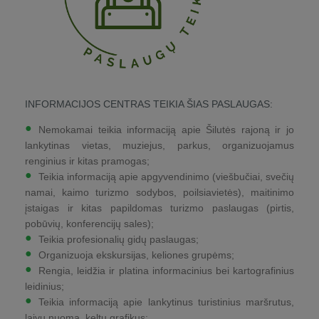
INFORMACIJOS CENTRAS TEIKIA ŠIAS PASLAUGAS:
Nemokamai teikia informaciją apie Šilutės rajoną ir jo
lankytinas vietas, muziejus, parkus, organizuojamus
renginius ir kitas pramogas;
Teikia informaciją apie apgyvendinimo (viešbučiai, svečių
namai, kaimo turizmo sodybos, poilsiavietės), maitinimo
įstaigas ir kitas papildomas turizmo paslaugas (pirtis,
pobūvių, konferencijų sales);
Teikia profesionalių gidų paslaugas;
Organizuoja ekskursijas, keliones grupėms;
Rengia, leidžia ir platina informacinius bei kartografinius
leidinius;
Teikia informaciją apie lankytinus turistinius maršrutus,
laivų nuomą, keltų grafikus;