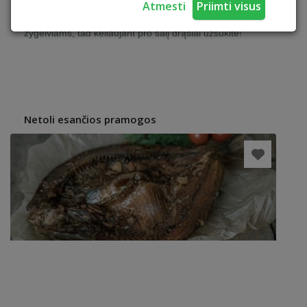
Atmesti
Priimti visus
Šilutės turizmo informacijos centras yra Draugiškas
žygeiviams, tad keliaujant pro šalį drąsiai užsukite!
Netoli esančios pramogos