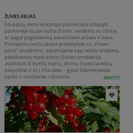
ŽUVIES KELIAS
Edukacijų metu lankytojai pakviečiami įsitaisyti
pavėsinėje su paruošta žuvimi, vandeniu su citrina
ar pagal pageidavimą pavaišinami arbata ir kava.
Pirmiausia svečių laukia pristatymas su „Power
point“ skaidrėmis, pasakojama kaip veikla vykdoma,
pateikiamos nuotraukos (žuvies produkcija,
akimirkos iš Kuršių marių, įdomių žuvies laimikių
pavyzdžiai ir kt.). Kita dalis – gyvai išdarinėjamas
karšis ir ruošiamas rūkinimui...
SKAITYTI